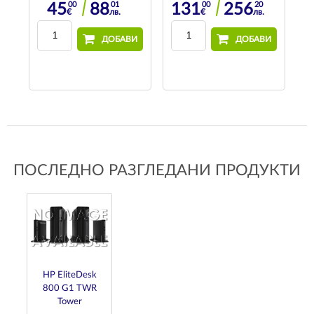
00
01
00
20
45
88
131
256
€
лв.
€
лв.
29
в.
ДОБАВИ
ДОБАВИ
И
ПОСЛЕДНО РАЗГЛЕДАНИ ПРОДУКТИ
HP EliteDesk
800 G1 TWR
Tower