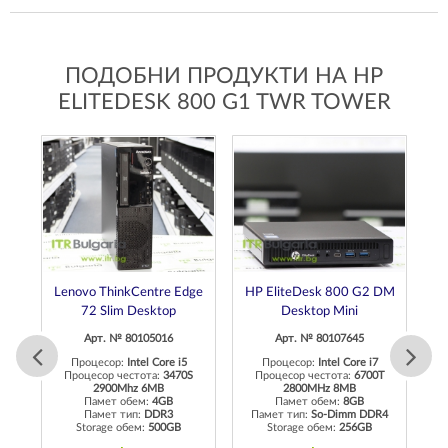
ПОДОБНИ ПРОДУКТИ НА HP
ELITEDESK 800 G1 TWR TOWER
Lenovo ThinkCentre Edge
HP EliteDesk 800 G2 DM
72 Slim Desktop
Desktop Mini
Арт. № 80105016
Арт. № 80107645
Процесор:
Intel Core i5
Процесор:
Intel Core i7
Процесор честота:
3470S
Процесор честота:
6700T
2900Mhz 6MB
2800MHz 8MB
 up
Памет обем:
4GB
Памет обем:
8GB
Памет тип:
DDR3
Памет тип:
So-Dimm DDR4
П
Storage обем:
500GB
Storage обем:
256GB
5