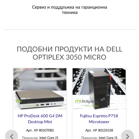
Сервиз и поддръжка на гаранционна
техника
ПОДОБНИ ПРОДУКТИ НА DELL
OPTIPLEX 3050 MICRO
DM
HP ProDesk 600 G4 DM
Fujitsu Esprimo P758
Desktop Mini
Microtower
Арт. № 80107082
Арт. № 80133158
Процесор:
Intel Core i5
Процесор:
Intel Core i5