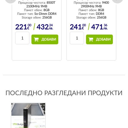
Процесор честота:
8500T
Процесор честота:
9400
2100MHz 9MB
2900MHz 9MB
Памет обем:
8GB
Памет обем:
8GB
4
Памет тип:
So-Dimm DDR4
Памет тип:
DDR4
П
Storage обем:
256GB
Storage обем:
256GB
00
24
00
36
221
432
241
471
€
лв.
€
лв.
И
ДОБАВИ
ДОБАВИ
ПОСЛЕДНО РАЗГЛЕДАНИ ПРОДУКТИ