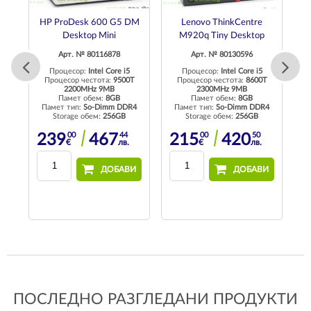
DM
HP ProDesk 600 G5 DM
Lenovo ThinkCentre
Desktop Mini
M920q Tiny Desktop
Арт. № 80116878
Арт. № 80130596
Процесор:
Intel Core i5
Процесор:
Intel Core i5
T
Процесор честота:
9500T
Процесор честота:
8600T
2200MHz 9MB
2300MHz 9MB
Памет обем:
8GB
Памет обем:
8GB
4
Памет тип:
So-Dimm DDR4
Памет тип:
So-Dimm DDR4
П
Storage обем:
256GB
Storage обем:
256GB
00
44
00
50
239
467
215
420
€
лв.
€
лв.
И
ДОБАВИ
ДОБАВИ
ПОСЛЕДНО РАЗГЛЕДАНИ ПРОДУКТИ