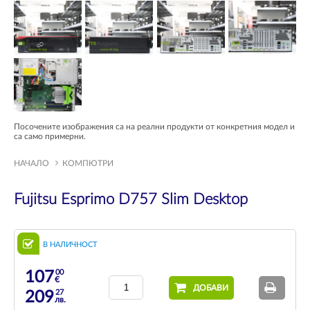
Посочените изображения са на реални продукти от конкретния модел и
са само примерни.
НАЧАЛО
КОМПЮТРИ
Fujitsu Esprimo D757 Slim Desktop
В НАЛИЧНОСТ
00
107
€
ДОБАВИ
27
209
лв.