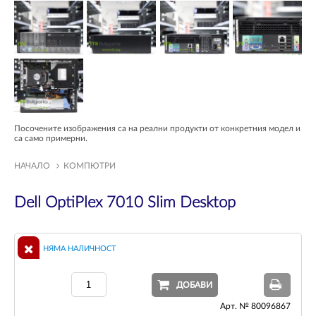
Посочените изображения са на реални продукти от конкретния модел и
са само примерни.
НАЧАЛО
КОМПЮТРИ
Dell OptiPlex 7010 Slim Desktop
НЯМА НАЛИЧНОСТ
ДОБАВИ
Арт. № 80096867