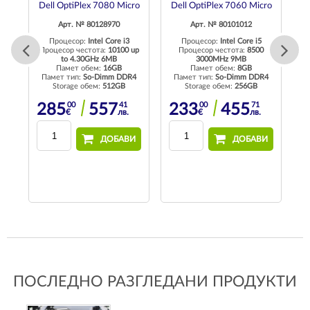
Dell OptiPlex 7080 Micro
Dell OptiPlex 7060 Micro
Арт. № 80128970
Арт. № 80101012
Процесор:
Intel Core i3
Процесор:
Intel Core i5
Процесор честота:
10100 up
Процесор честота:
8500
to 4.30GHz 6MB
3000MHz 9MB
 up
Памет обем:
16GB
Памет обем:
8GB
Пр
Памет тип:
So-Dimm DDR4
Памет тип:
So-Dimm DDR4
Storage обем:
512GB
Storage обем:
256GB
4
П
00
41
00
71
285
557
233
455
€
лв.
€
лв.
ДОБАВИ
ДОБАВИ
И
ПОСЛЕДНО РАЗГЛЕДАНИ ПРОДУКТИ