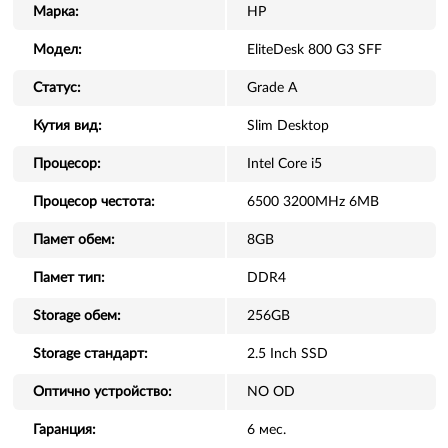
Марка:
HP
Модел:
EliteDesk 800 G3 SFF
Статус:
Grade A
Кутия вид:
Slim Desktop
Процесор:
Intel Core i5
Процесор честота:
6500 3200MHz 6MB
Памет обем:
8GB
Памет тип:
DDR4
Storage обем:
256GB
Storage стандарт:
2.5 Inch SSD
Оптично устройство:
NO OD
Гаранция:
6 мес.