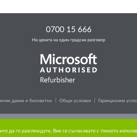
0700 15 666
На цената на един градски разговор
ични данни и бисквитки
Общи условия
Гаранционни усло
 за околната среда, преди да разпечатате каквото и да е съ
ите да го разглеждате, Вие се съгласявате с тяхното използ