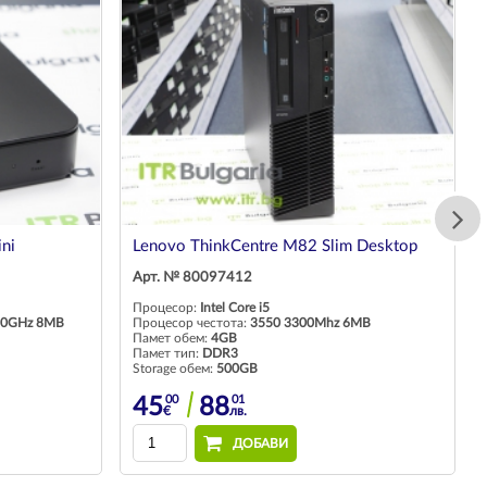
ni
Lenovo ThinkCentre M82 Slim Desktop
Арт. № 80097412
Процесор:
Intel Core i5
.20GHz 8MB
Процесор честота:
3550 3300Mhz 6MB
Памет обем:
4GB
Памет тип:
DDR3
Storage обем:
500GB
00
01
45
88
€
лв.
ДОБАВИ