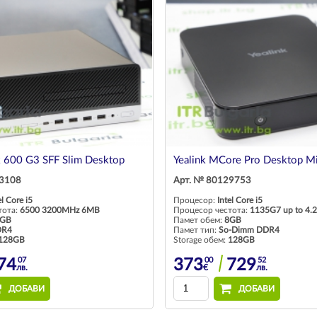
 600 G3 SFF Slim Desktop
Yealink MCore Pro Desktop Mi
13108
Арт. № 80129753
el Core i5
Процесор:
Intel Core i5
тота:
6500 3200MHz 6MB
Процесор честота:
1135G7 up to 4
GB
Памет обем:
8GB
DR4
Памет тип:
So-Dimm DDR4
128GB
Storage обем:
128GB
07
00
52
74
373
729
лв.
€
лв.
ДОБАВИ
ДОБАВИ