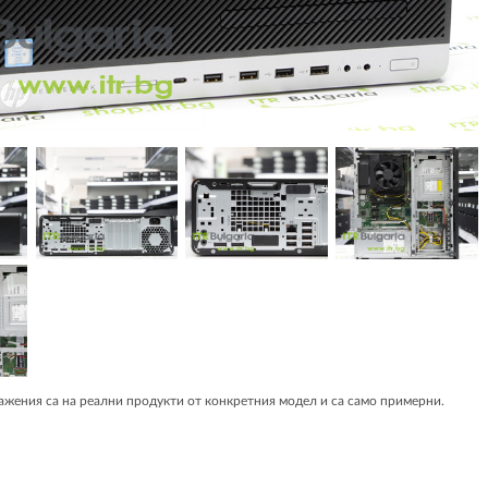
жения са на реални продукти от конкретния модел и са само примерни.