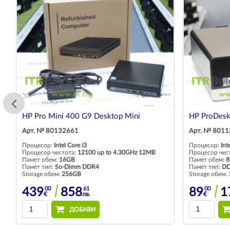
HP Pro Mini 400 G9 Desktop Mini
HP ProDesk
Арт. № 80132661
Арт. № 801
Процесор:
Intel Core i3
Процесор:
Int
Процесор честота:
12100 up to 4.30GHz 12MB
Процесор чес
Памет обем:
16GB
Памет обем:
8
Памет тип:
So-Dimm DDR4
Памет тип:
D
Storage обем:
256GB
Storage обем:
00
61
00
439
858
89
1
€
лв.
€
ДОБАВИ