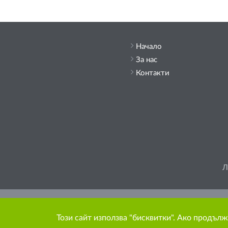
Начало
За нас
Контакти
Л
Моля, помислете
Този сайт използва "бисквитки". Ако продълж