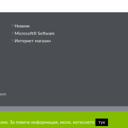
Новини
Microsoft® Software
Интернет магазин
вия
държание от сайта.
ване. За повече информация, моля, натиснете
тук