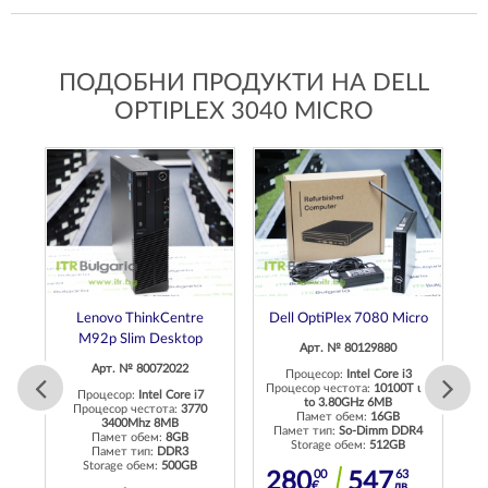
ПОДОБНИ ПРОДУКТИ НА DELL
OPTIPLEX 3040 MICRO
Lenovo ThinkCentre
Dell OptiPlex 7080 Micro
M92p Slim Desktop
Арт. № 80129880
Арт. № 80072022
Процесор:
Intel Core i3
Процесор честота:
10100T up
Процесор:
Intel Core i7
to 3.80GHz 6MB
Процесор честота:
3770
Памет обем:
16GB
3400Mhz 8MB
 up
Памет тип:
So-Dimm DDR4
Памет обем:
8GB
Storage обем:
512GB
Памет тип:
DDR3
П
Storage обем:
500GB
5
00
63
280
547
€
лв.