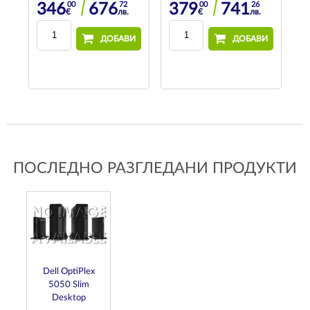
00
72
00
26
346
676
379
741
€
лв.
€
лв.
89
в.
ДОБАВИ
ДОБАВИ
И
ПОСЛЕДНО РАЗГЛЕДАНИ ПРОДУКТИ
Dell OptiPlex
5050 Slim
Desktop