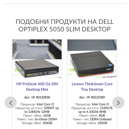
ПОДОБНИ ПРОДУКТИ НА DELL
OPTIPLEX 5050 SLIM DESKTOP
HP ProDesk 400 G6 DM
Lenovo ThinkSmart Core
Desktop Mini
Tiny Desktop
Арт. № 80120838
Арт. № 80125389
Процесор:
Intel Core i5
Процесор:
Intel Core i5
Процесор честота:
10500T up
Процесор честота:
1145G7E
П
to 3.80GHz 12MB
up to 4.10GHz 8MB
 up
Памет обем:
16GB
Памет обем:
8GB
Памет тип:
So-Dimm DDR4
Памет тип:
DDR4 Onboard
П
Storage обем:
256GB
Storage обем:
256GB
5