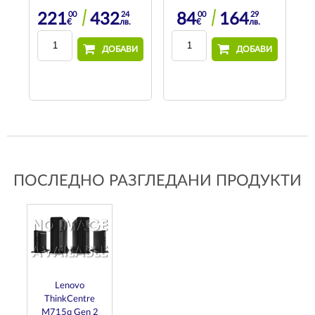
00
24
00
29
221
432
84
164
€
лв.
€
лв.
И
ДОБАВИ
ДОБАВИ
ПОСЛЕДНО РАЗГЛЕДАНИ ПРОДУКТИ
Lenovo
ThinkCentre
M715q Gen 2