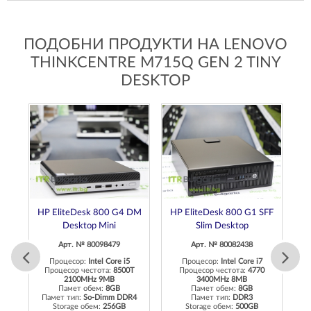
ПОДОБНИ ПРОДУКТИ НА LENOVO
THINKCENTRE M715Q GEN 2 TINY
DESKTOP
HP EliteDesk 800 G4 DM
HP EliteDesk 800 G1 SFF
D
Desktop Mini
Slim Desktop
Арт. № 80098479
Арт. № 80082438
Процесор:
Intel Core i5
Процесор:
Intel Core i7
Процесор честота:
8500T
Процесор честота:
4770
2100MHz 9MB
3400MHz 8MB
П
Памет обем:
8GB
Памет обем:
8GB
Памет тип:
So-Dimm DDR4
Памет тип:
DDR3
Storage обем:
256GB
Storage обем:
500GB