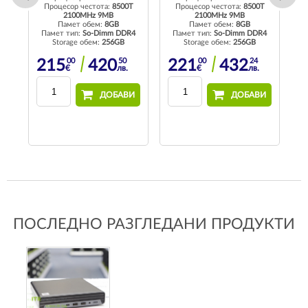
Процесор честота:
8500T
Процесор честота:
8500T
2100MHz 9MB
2100MHz 9MB
П
Памет обем:
8GB
Памет обем:
8GB
4
Памет тип:
So-Dimm DDR4
Памет тип:
So-Dimm DDR4
Storage обем:
256GB
Storage обем:
256GB
00
50
00
24
215
420
221
432
€
лв.
€
лв.
И
ДОБАВИ
ДОБАВИ
ПОСЛЕДНО РАЗГЛЕДАНИ ПРОДУКТИ