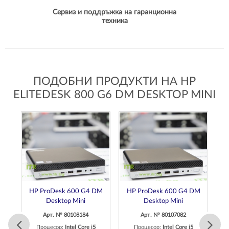
Сервиз и поддръжка на гаранционна
техника
ПОДОБНИ ПРОДУКТИ НА HP
ELITEDESK 800 G6 DM DESKTOP MINI
DM
HP ProDesk 600 G4 DM
HP ProDesk 600 G4 DM
D
Desktop Mini
Desktop Mini
Арт. № 80108184
Арт. № 80107082
Процесор:
Intel Core i5
Процесор:
Intel Core i5