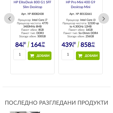
HP EliteDesk 800 G1 SFF
HP Pro Mini 400 G9
Slim Desktop
Desktop Mini
Арт. № 80082438
Арт. № 80132661
Процесор:
Intel Core i7
Процесор:
Intel Core i3
 up
Процесор честота:
4770
Процесор честота:
12100 up
3400MHz 8MB
to 4.30GHz 12MB
Памет обем:
8GB
Памет обем:
16GB
4
Памет тип:
DDR3
Памет тип:
So-Dimm DDR4
П
Storage обем:
500GB
Storage обем:
256GB
29
00
29
00
61
84
164
439
858
в.
€
лв.
€
лв.
И
ДОБАВИ
ДОБАВИ
ПОСЛЕДНО РАЗГЛЕДАНИ ПРОДУКТИ