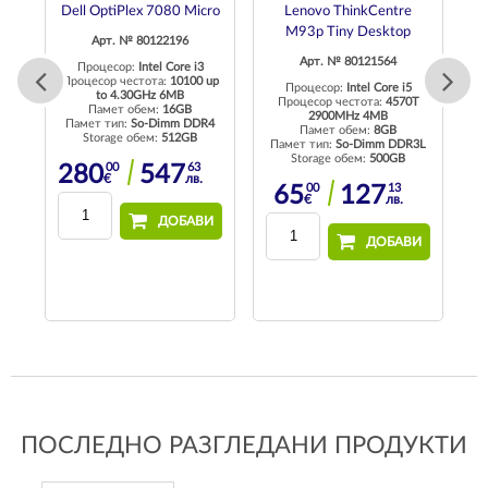
DM
Dell OptiPlex 7080 Micro
Lenovo ThinkCentre
M93p Tiny Desktop
Арт. № 80122196
Арт. № 80121564
Процесор:
Intel Core i3
Процесор честота:
10100 up
Процесор:
Intel Core i5
to 4.30GHz 6MB
T
Процесор честота:
4570T
Пр
Памет обем:
16GB
2900MHz 4MB
Памет тип:
So-Dimm DDR4
Памет обем:
8GB
Storage обем:
512GB
4
Памет тип:
So-Dimm DDR3L
П
Storage обем:
500GB
00
63
280
547
€
лв.
00
13
65
127
€
лв.
ДОБАВИ
И
ДОБАВИ
ПОСЛЕДНО РАЗГЛЕДАНИ ПРОДУКТИ