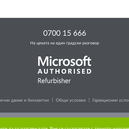
0700 15 666
На цената на един градски разговор
ични данни и бисквитки
Общи условия
Гаранционни усло
 за околната среда, преди да разпечатате каквото и да е съ
ите да го разглеждате, Вие се съгласявате с тяхното използ