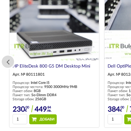
HP EliteDesk 800 G5 DM Desktop Mini
Dell OptiPl
Арт. № 80111801
Арт. № 801
Процесор:
Intel Core i5
Процесор:
Int
Процесор честота:
9500 3000MHz 9MB
Процесор чес
Памет обем:
8GB
Памет обем:
1
Памет тип:
So-Dimm DDR4
Памет тип:
So
Storage обем:
256GB
Storage обем:
00
84
00
230
449
384
€
лв.
€
ДОБАВИ