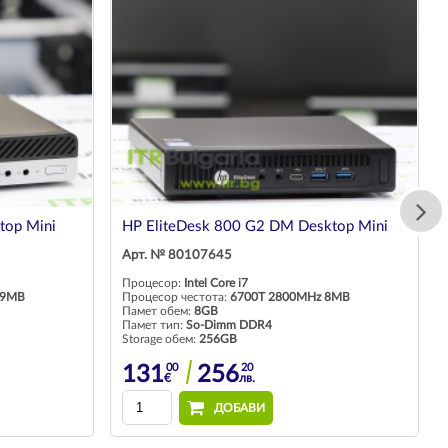
top Mini
HP EliteDesk 800 G2 DM Desktop Mini
Арт. № 80107645
Процесор:
Intel Core i7
 9MB
Процесор честота:
6700T 2800MHz 8MB
Памет обем:
8GB
Памет тип:
So-Dimm DDR4
Storage обем:
256GB
00
20
131
256
€
лв.
ДОБАВИ