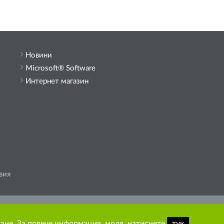
Новини
Microsoft® Software
Интернет магазин
вия
държание от сайта.
ване. За повече информация, моля, натиснете
тук