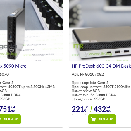
ex 5090 Micro
HP ProDesk 600 G4 DM Desk
26070
Арт. № 80107082
el Core i5
Процесор:
Intel Core i5
тота:
10500T up to 3.80GHz 12MB
Процесор честота:
8500T 2100MHz
6GB
Памет обем:
8GB
-Dimm DDR4
Памет тип:
So-Dimm DDR4
256GB
Storage обем:
256GB
04
00
24
751
221
432
лв.
€
лв.
ДОБАВИ
ДОБАВИ