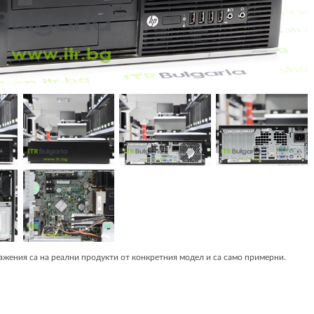
жения са на реални продукти от конкретния модел и са само примерни.