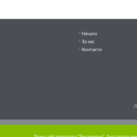
Начало
За нас
Контакти
Л
Моля, помислете
Този сайт използва "бисквитки". Ако продълж