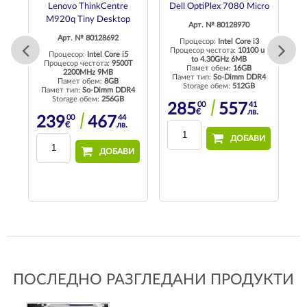
DM
Lenovo ThinkCentre
Dell OptiPlex 7080 Micro
M920q Tiny Desktop
Арт. № 80128970
Арт. № 80128692
Процесор:
Intel Core i3
Процесор честота:
10100 up
Процесор:
Intel Core i5
to 4.30GHz 6MB
T
Процесор честота:
9500T
Памет обем:
16GB
2200MHz 9MB
Памет тип:
So-Dimm DDR4
Памет обем:
8GB
Storage обем:
512GB
4
Памет тип:
So-Dimm DDR4
П
Storage обем:
256GB
00
41
285
557
€
лв.
00
44
239
467
€
лв.
ДОБАВИ
И
ДОБАВИ
ПОСЛЕДНО РАЗГЛЕДАНИ ПРОДУКТИ