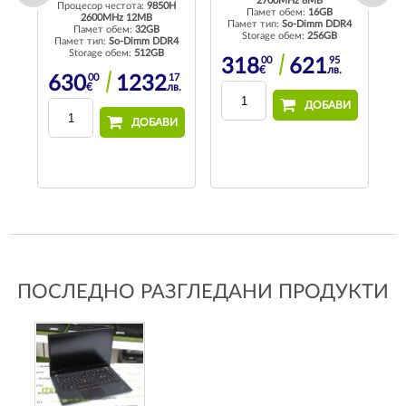
2700MHz 8MB
Процесор честота:
9850H
П
Памет обем:
16GB
2600MHz 12MB
4
Памет тип:
So-Dimm DDR4
Памет обем:
32GB
Storage обем:
256GB
Памет тип:
So-Dimm DDR4
П
Storage обем:
512GB
13
00
95
318
621
в.
€
лв.
00
17
630
1232
€
лв.
И
ДОБАВИ
ДОБАВИ
ПОСЛЕДНО РАЗГЛЕДАНИ ПРОДУКТИ