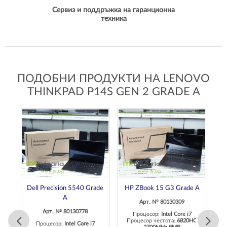
Сервиз и поддръжка на гаранционна
техника
ПОДОБНИ ПРОДУКТИ НА LENOVO
THINKPAD P14S GEN 2 GRADE A
 A
Dell Precision 5540 Grade
HP ZBook 15 G3 Grade A
De
A
Арт. № 80130309
Арт. № 80130778
Процесор:
Intel Core i7
H
Процесор честота:
6820HQ
Процесор:
Intel Core i7