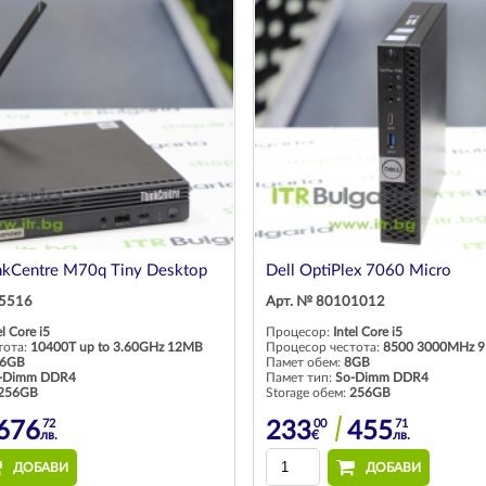
nkCentre M70q Tiny Desktop
Dell OptiPlex 7060 Micro
25516
Арт. № 80101012
el Core i5
Процесор:
Intel Core i5
тота:
10400T up to 3.60GHz 12MB
Процесор честота:
8500 3000MHz 
6GB
Памет обем:
8GB
-Dimm DDR4
Памет тип:
So-Dimm DDR4
256GB
Storage обем:
256GB
72
00
71
676
233
455
лв.
€
лв.
ДОБАВИ
ДОБАВИ