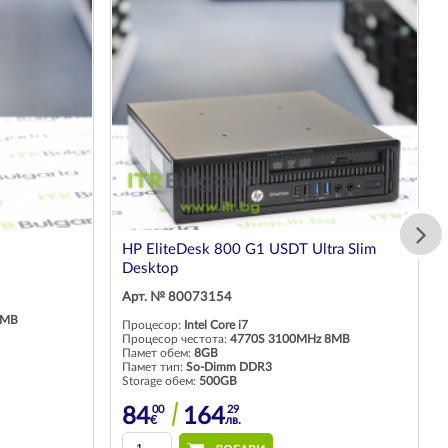
HP EliteDesk 800 G1 USDT Ultra Slim
Desktop
Арт. № 80073154
9MB
Процесор:
Intel Core i7
Процесор честота:
4770S 3100MHz 8MB
Памет обем:
8GB
Памет тип:
So-Dimm DDR3
Storage обем:
500GB
00
29
84
164
€
лв.