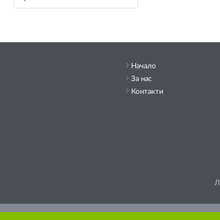
Начало
За нас
Контакти
Л
Моля, помислете