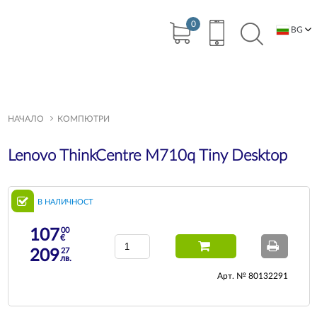
0
BG
EN
НАЧАЛО
КОМПЮТРИ
Lenovo ThinkCentre M710q Tiny Desktop
В НАЛИЧНОСТ
00
107
€
27
209
лв.
Арт. № 80132291