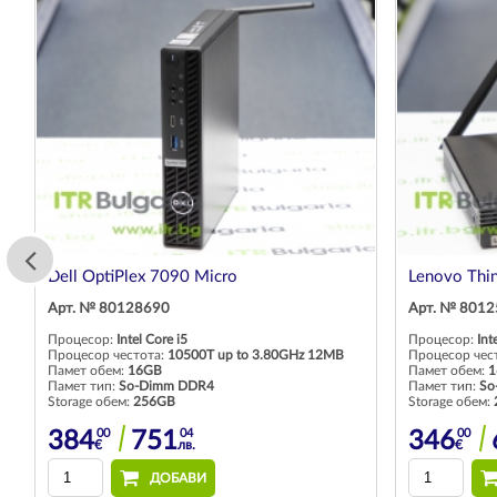
Dell OptiPlex 7090 Micro
Lenovo Thi
Арт. № 80128690
Арт. № 801
Процесор:
Intel Core i5
Процесор:
Int
Процесор честота:
10500T up to 3.80GHz 12MB
Процесор чес
Памет обем:
16GB
Памет обем:
1
Памет тип:
So-Dimm DDR4
Памет тип:
So
Storage обем:
256GB
Storage обем:
00
04
00
384
751
346
€
лв.
€
ДОБАВИ