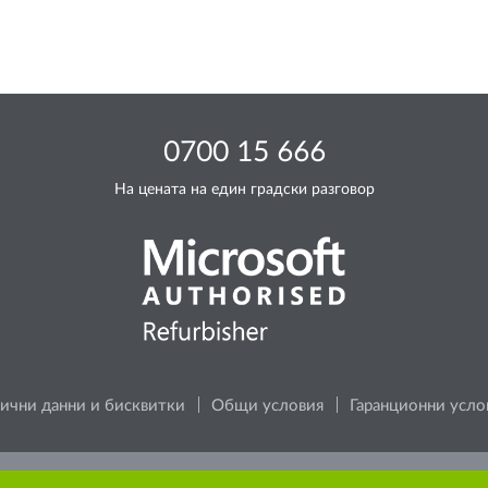
0700 15 666
На цената на един градски разговор
ични данни и бисквитки
Общи условия
Гаранционни усло
 за околната среда, преди да разпечатате каквото и да е съ