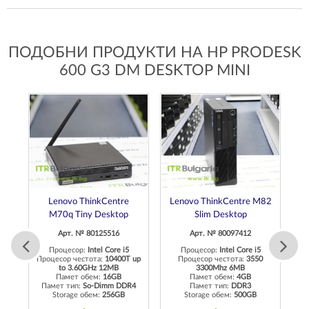
ПОДОБНИ ПРОДУКТИ НА HP PRODESK
600 G3 DM DESKTOP MINI
ro
Lenovo ThinkCentre
Lenovo ThinkCentre M82
D
M70q Tiny Desktop
Slim Desktop
Арт. № 80125516
Арт. № 80097412
up
Пр
Процесор:
Intel Core i5
Процесор:
Intel Core i5
Процесор честота:
10400T up
Процесор честота:
3550
to 3.60GHz 12MB
3300Mhz 6MB
4
П
Памет обем:
16GB
Памет обем:
4GB
Памет тип:
So-Dimm DDR4
Памет тип:
DDR3
Storage обем:
256GB
Storage обем:
500GB