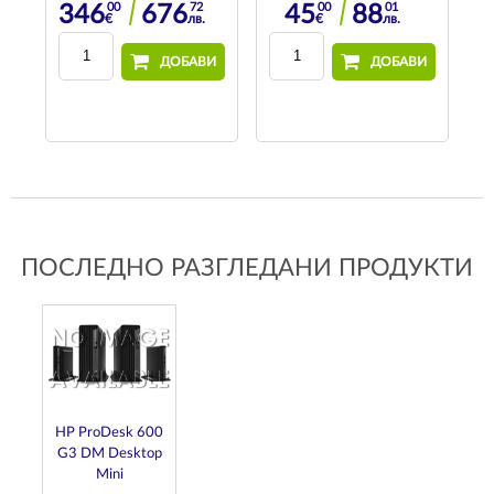
00
72
00
01
346
676
45
88
€
лв.
€
лв.
И
ДОБАВИ
ДОБАВИ
ПОСЛЕДНО РАЗГЛЕДАНИ ПРОДУКТИ
HP ProDesk 600
G3 DM Desktop
Mini