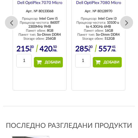
DM
Dell OptiPlex 7070 Micro
Dell OptiPlex 7080 Micro
D
Арт. № 80133068
Арт. № 80128970
Процесор:
Intel Core i5
Процесор:
Intel Core i3
Процесор честота:
8600T
Процесор честота:
10100 up
2300MHz 9MB
to 4.30GHz 6MB
T
Памет обем:
8GB
Памет обем:
16GB
Памет тип:
So-Dimm DDR4
Памет тип:
So-Dimm DDR4
Storage обем:
256GB
Storage обем:
512GB
4
00
50
00
41
215
420
285
557
€
лв.
€
лв.
ДОБАВИ
ДОБАВИ
И
ПОСЛЕДНО РАЗГЛЕДАНИ ПРОДУКТИ