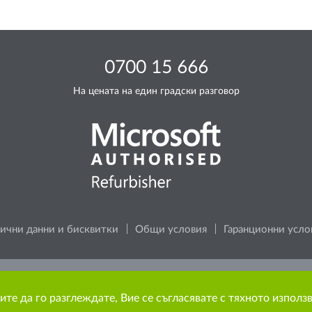
0700 15 666
На цената на един градски разговор
ични данни и бисквитки
Общи условия
Гаранционни усло
 за околната среда, преди да разпечатате каквото и да е съ
ите да го разглеждате, Вие се съгласявате с тяхното използ