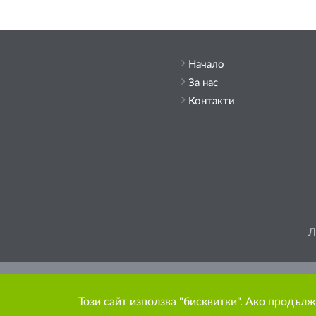
Начало
За нас
Контакти
Л
Моля, помислете
Този сайт използва "бисквитки". Ако продълж