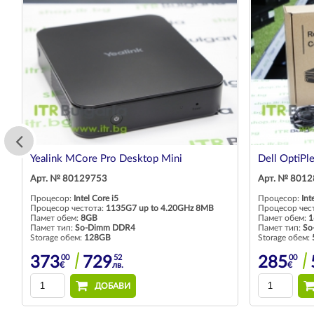
Yealink MCore Pro Desktop Mini
Dell OptiPl
Арт. № 80129753
Арт. № 801
Процесор:
Intel Core i5
Процесор:
Int
Процесор честота:
1135G7 up to 4.20GHz 8MB
Процесор чес
Памет обем:
8GB
Памет обем:
1
Памет тип:
So-Dimm DDR4
Памет тип:
So
Storage обем:
128GB
Storage обем:
00
52
00
373
729
285
€
лв.
€
ДОБАВИ