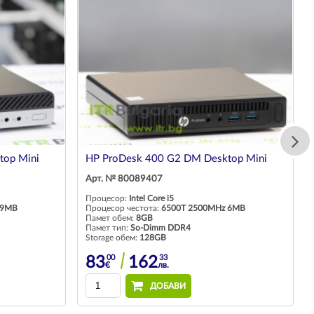
top Mini
HP ProDesk 400 G2 DM Desktop Mini
Арт. № 80089407
Процесор:
Intel Core i5
 9MB
Процесор честота:
6500T 2500MHz 6MB
Памет обем:
8GB
Памет тип:
So-Dimm DDR4
Storage обем:
128GB
00
33
83
162
€
лв.
ДОБАВИ