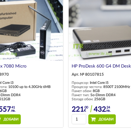
ex 7080 Micro
HP ProDesk 600 G4 DM Desk
28970
Арт. № 80107815
el Core i3
Процесор:
Intel Core i5
тота:
10100 up to 4.30GHz 6MB
Процесор честота:
8500T 2100MHz
6GB
Памет обем:
8GB
-Dimm DDR4
Памет тип:
So-Dimm DDR4
512GB
Storage обем:
256GB
41
00
24
557
221
432
лв.
€
лв.
ДОБАВИ
ДОБАВИ