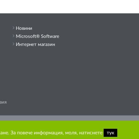
Новини
Microsoft® Software
Интернет магазин
вия
държание от сайта.
ване. За повече информация, моля, натиснете
тук