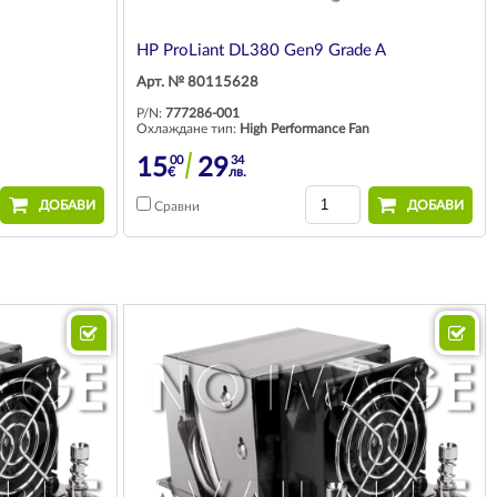
HP ProLiant DL380 Gen9 Grade A
Арт. № 80115628
P/N:
777286-001
Охлаждане тип:
High Performance Fan
00
34
15
29
€
лв.
ДОБАВИ
ДОБАВИ
Сравни