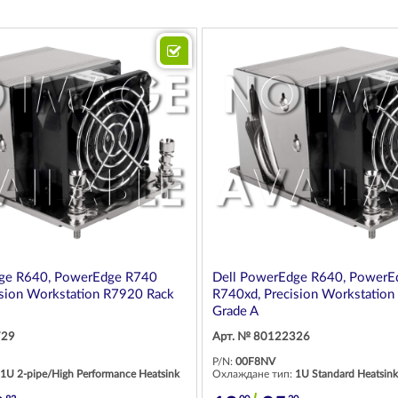
ge R640, PowerEdge R740
Dell PowerEdge R640, PowerE
ision Workstation R7920 Rack
R740xd, Precision Workstatio
Grade A
729
Арт. № 80122326
P/N:
00F8NV
1U 2-pipe/High Performance Heatsink
Охлаждане тип:
1U Standard Heatsink