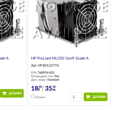
ade A
HP ProLiant ML350 Gen9 Grade A
Арт. № 80122776
P/N:
768954-001
Охлаждане тип:
Fan
Доп. инфо:
Standard
00
20
18
35
€
лв.
ДОБАВИ
ДОБАВИ
Сравни