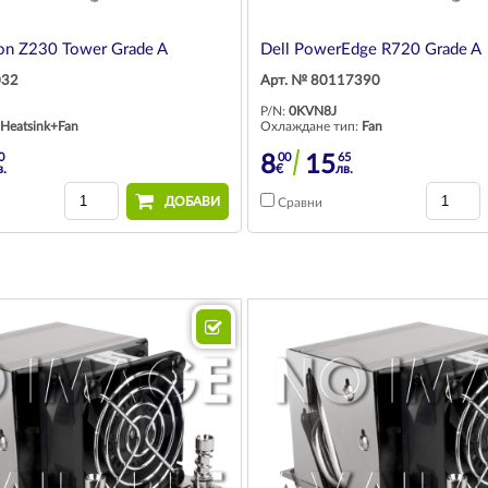
on Z230 Tower Grade A
Dell PowerEdge R720 Grade A
032
Арт. № 80117390
P/N:
0KVN8J
Heatsink+Fan
Охлаждане тип:
Fan
0
00
65
8
15
в.
€
лв.
ДОБАВИ
Сравни