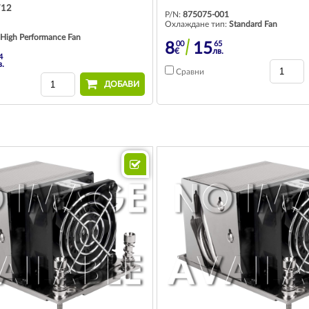
712
P/N:
875075-001
Охлаждане тип:
Standard Fan
High Performance Fan
00
65
8
15
€
лв.
4
в.
Сравни
ДОБАВИ