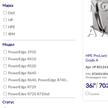
Марка
Dell
HP
HPE
IBM
Модел
PowerEdge 2950
HPE ProLian
PowerEdge R410
Grade A
PowerEdge R520
Арт. № 80124
PowerEdge R640
P/N:
872453-001
Охлаждане тип:
PowerEdge R640, PowerEdge R740...
00
4
36
70
€
л
PowerEdge R720
PowerEdge R720 R720xd
Сравни
PowerEdge R730 R730xd, Precisi...
Статус