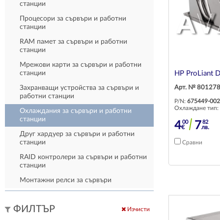
станции
Процесори за компютри
POS Клиентски екрани
Друг хардуер за лаптопи
Процесори за сървъри и работни
Дънни платки за компютри
SSD/HDD у-ва за лаптопи
станции
PCI контролери за компютри
RAM памет за лаптопи
RAM памет за сървъри и работни
Звукови карти за компютри
станции
Оптични устройства за лаптопи
Охлаждания за компютри
Мрежови карти за сървъри и работни
Дисплеи за лаптопи
станции
HP ProLiant 
Оптични устройства за компютри
Дънни платки за лаптопи
Захранващи устройства за сървъри и
Арт. № 80127
Компютърни кутии
Охлаждания за лаптопи
работни станции
P/N:
675449-002
Видео карти за компютри
Охлаждане тип:
Докинг станции за лаптопи
Охлаждания за сървъри и работни
станции
Мрежови карти за компютри
00
82
4
7
Батерии за лаптопи
€
лв.
Друг хардуер за сървъри и работни
Мобилни процесори
станции
Сравни
Мрежови карти за лаптопи
RAID контролери за сървъри и работни
станции
Монтажни релси за сървъри
ФИЛТЪР
Изчисти