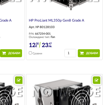
Grade A
HP ProLiant ML350p Gen8 Grade A
Арт. № 80128103
P/N:
667254-001
n
Охлаждане тип:
Fan
00
47
12
23
€
лв.
ДОБАВИ
ДОБАВИ
Сравни