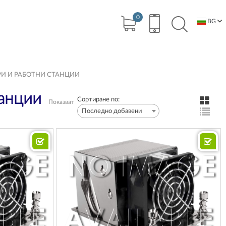
0
BG
EN
И И РАБОТНИ СТАНЦИИ
танции
Сортиране по:
Показват
Последно добавени