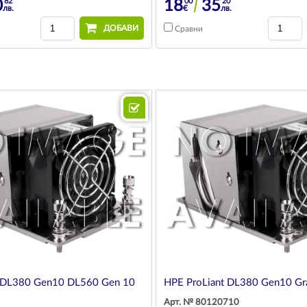
82
00
20
0
18
35
лв.
€
лв.
ДОБАВИ
Сравни
t DL380 Gen10 DL560 Gen 10
HPE ProLiant DL380 Gen10 Gr
Арт. № 80120710