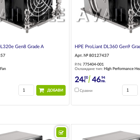
DL320e Gen8 Grade A
HPE ProLiant DL360 Gen9 Gra
857
Арт. № 80127437
P/N:
775404-001
Fan
Охлаждане тип:
High Performance Hea
00
94
24
46
€
лв.
ДОБАВИ
Сравни