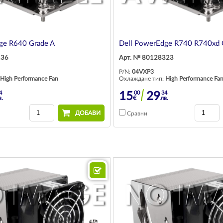
ge R640 Grade A
Dell PowerEdge R740 R740xd 
136
Арт. № 80128323
P/N:
04VXP3
High Performance Fan
Охлаждане тип:
High Performance Fa
4
00
34
15
29
в.
€
лв.
ДОБАВИ
Сравни