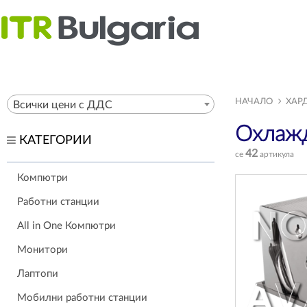
НАЧАЛО
ХАР
Всички цени с ДДС
Охлажд
КАТЕГОРИИ
42
се
артикула
Компютри
Работни станции
All in One Компютри
Монитори
Лаптопи
Мобилни работни станции