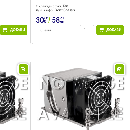
Охлаждане тип:
Fan
Доп. инфо:
Front Chassis
00
67
30
58
€
лв.
ДОБАВИ
ДОБАВИ
Сравни