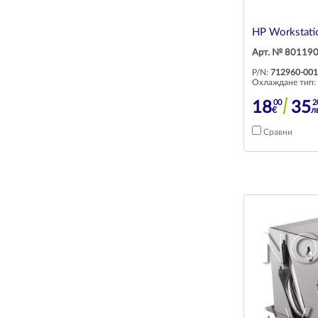
HP Workstati
Арт. № 80119
P/N:
712960-001
Охлаждане тип:
00
2
18
35
€
л
Сравни