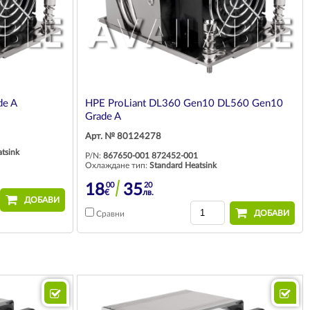
de A
HPE ProLiant DL360 Gen10 DL560 Gen10
Grade A
Арт. № 80124278
tsink
P/N:
867650-001 872452-001
Охлаждане тип:
Standard Heatsink
00
20
18
35
€
лв.
ДОБАВИ
ДОБАВИ
Сравни