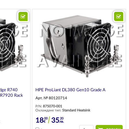
dge R740
HPE ProLiant DL380 Gen10 Grade A
n R7920 Rack
Арт. № 80120714
P/N:
875070-001
Охлаждане тип:
Standard Heatsink
00
20
18
35
€
лв.