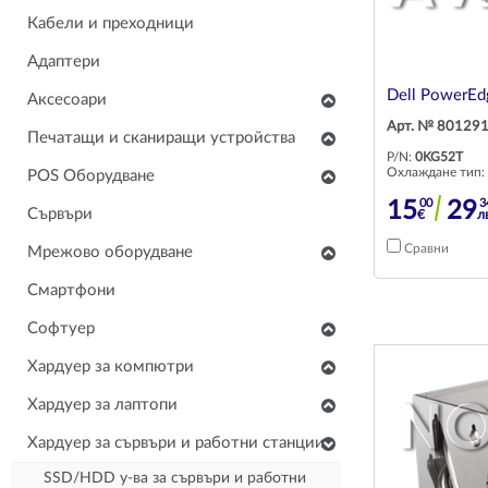
Кабели и преходници
Адаптери
Dell PowerEd
Аксесоари
Арт. № 80129
Клавиатури
Печатащи и сканиращи устройства
P/N:
0KG52T
Мишки
Скенери
Охлаждане тип:
POS Оборудване
Слушалки
Многофункционални устройства
00
3
15
29
POS Монитори
Сървъри
€
л
Тонколони
Консумативи и аксесоари
POS Принтери
Сравни
Мрежово оборудване
Чанти за лаптопи
Принтери
Баркод скенери
Мрежови устройства
Смартфони
Други аксесоари
POS Клавиатури
Телефонни централи и апарати
Софтуер
Стойки за монитори
POS сейфове/каси/чекмеджета
Комуникационни шкафове
Приложен софтуер
Хардуер за компютри
POS Четци за карти
RAM памет за компютри
Хардуер за лаптопи
POS Кабели и преходници
Захранващи устройства за компютри
POS Цялостни системи
Клавиатури за лаптопи
Хардуер за сървъри и работни станции
SSD/HDD у-ва за компютри
Хардуер за POS системи
Корпуси, шасита за лаптопи
SSD/HDD у-ва за сървъри и работни