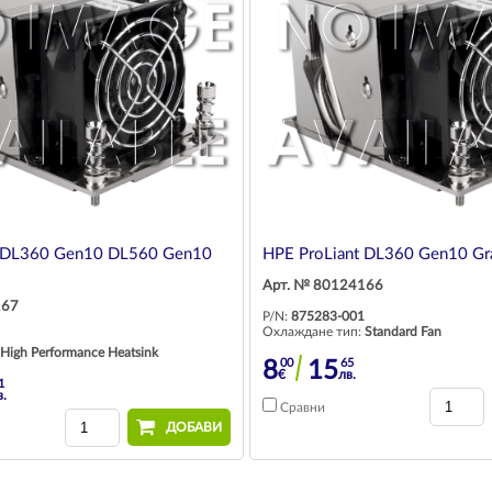
t DL360 Gen10 DL560 Gen10
HPE ProLiant DL360 Gen10 Gr
Арт. № 80124166
167
P/N:
875283-001
Охлаждане тип:
Standard Fan
High Performance Heatsink
00
65
8
15
€
лв.
1
в.
Сравни
ДОБАВИ