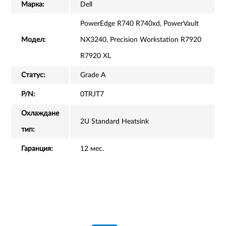
Марка:
Dell
PowerEdge R740 R740xd, PowerVault
Модел:
NX3240, Precision Workstation R7920
R7920 XL
Статус:
Grade A
P/N:
0TRJT7
Охлаждане
2U Standard Heatsink
тип:
Гаранция:
12 мес.