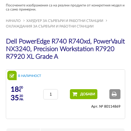
Посочените изображения са на реални продукти от конкретния модел и
са само примерни.
НАЧАЛО
ХАРДУЕР ЗА СЪРВЪРИ И РАБОТНИ СТАНЦИИ
ОХЛАЖДАНИЯ ЗА СЪРВЪРИ И РАБОТНИ СТАНЦИИ
Dell PowerEdge R740 R740xd, PowerVault
NX3240, Precision Workstation R7920
R7920 XL Grade A
В НАЛИЧНОСТ
00
18
€
ДОБАВИ
20
35
лв.
Арт. № 80114869