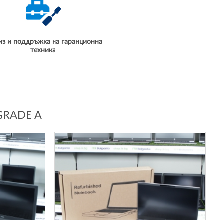
из и поддръжка на гаранционна
техника
GRADE A