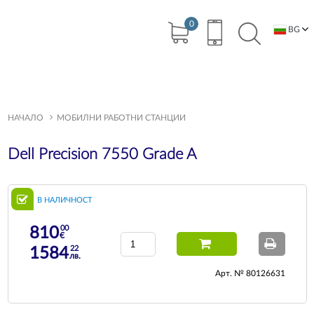
0
BG
EN
НАЧАЛО
МОБИЛНИ РАБОТНИ СТАНЦИИ
Dell Precision 7550 Grade A
В НАЛИЧНОСТ
00
810
€
22
1584
лв.
Арт. № 80126631