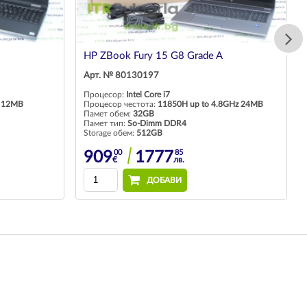
HP ZBook Fury 15 G8 Grade A
Арт. № 80130197
Процесор:
Intel Core i7
 12MB
Процесор честота:
11850H up to 4.8GHz 24MB
Памет обем:
32GB
Памет тип:
So-Dimm DDR4
Storage обем:
512GB
00
85
909
1777
€
лв.
ДОБАВИ