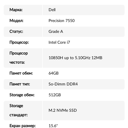
Марка:
Dell
Модел:
Precision 7550
Статус:
Grade A
Процесор:
Intel Core i7
Процесор
10850H up to 5.10GHz 12MB
честота:
Памет обем:
64GB
Памет тип:
So-Dimm DDR4
Storage обем:
512GB
Storage
M.2 NVMe SSD
стандарт:
Екран размер:
15.6"