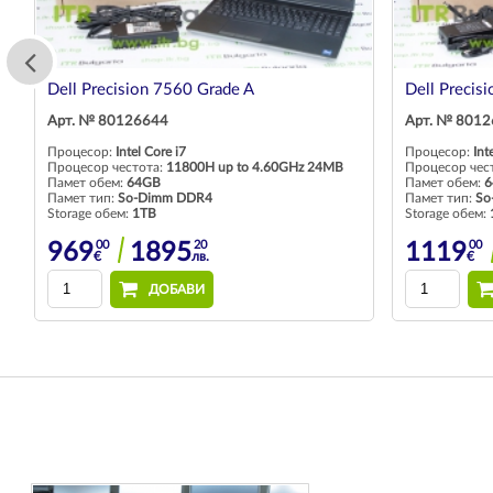
Dell Precision 7560 Grade A
Dell Precis
Арт. № 80126644
Арт. № 801
Процесор:
Intel Core i7
Процесор:
Int
Процесор честота:
11800H up to 4.60GHz 24MB
Процесор чес
Памет обем:
64GB
Памет обем:
6
Памет тип:
So-Dimm DDR4
Памет тип:
So
Storage обем:
1TB
Storage обем:
00
20
00
969
1895
1119
€
лв.
€
ДОБАВИ