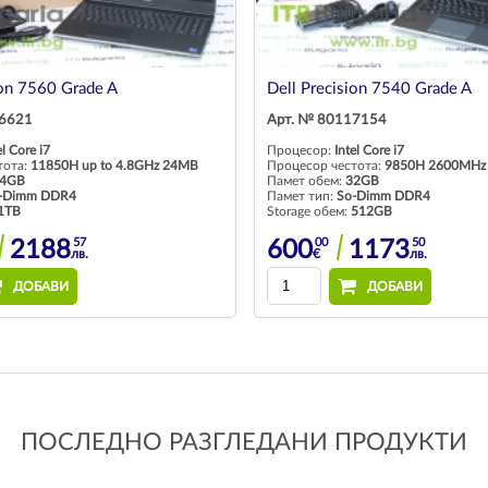
ion 7560 Grade A
Dell Precision 7540 Grade A
26621
Арт. № 80117154
el Core i7
Процесор:
Intel Core i7
тота:
11850H up to 4.8GHz 24MB
Процесор честота:
9850H 2600MHz
4GB
Памет обем:
32GB
-Dimm DDR4
Памет тип:
So-Dimm DDR4
1TB
Storage обем:
512GB
57
00
50
2188
600
1173
лв.
€
лв.
ДОБАВИ
ДОБАВИ
ПОСЛЕДНО РАЗГЛЕДАНИ ПРОДУКТИ