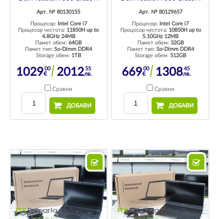
Арт. № 80130155
Арт. № 80129657
Процесор:
Intel Core i7
Процесор:
Intel Core i7
Процесор честота:
11850H up to
Процесор честота:
10850H up to
4.8GHz 24MB
5.10GHz 12MB
Памет обем:
64GB
Памет обем:
32GB
Памет тип:
So-Dimm DDR4
Памет тип:
So-Dimm DDR4
Storage обем:
1TB
Storage обем:
512GB
00
55
00
45
1029
2012
669
1308
€
лв.
€
лв.
Сравни
Сравни
ДОБАВИ
ДОБАВИ