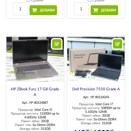
Сравни
Сравни
ДОБАВИ
ДОБАВИ
HP ZBook Fury 17 G8 Grade
Dell Precision 7550 Grade A
A
Арт. № 80124243
Арт. № 80124887
Процесор:
Intel Core i7
Процесор честота:
10850H up to
Процесор:
Intel Core i5
5.10GHz 12MB
Процесор честота:
11500H up to
Памет обем:
32GB
4.60GHz 12MB
Памет тип:
So-Dimm DDR4
Памет обем:
32GB
Storage обем:
512GB
Памет тип:
So-Dimm DDR4
Storage обем:
512GB