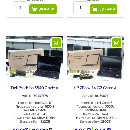
ДОБАВИ
ДОБАВИ
Dell Precision 5540 Grade A
HP ZBook 14 G2 Grade A
Арт. № 80130778
Арт. № 80130607
Процесор:
Intel Core i7
Процесор:
Intel Core i7
Процесор честота:
9850H
Процесор честота:
5500U
2600MHz 12MB
2400MHz 4MB
Памет обем:
32GB
Памет обем:
16GB
Памет тип:
So-Dimm DDR4
Памет тип:
So-Dimm DDR3L
Storage обем:
512GB
Storage обем:
250GB
00
17
00
83