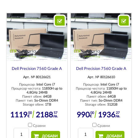
Dell Precision 7560 Grade A
Dell Precision 7560 Grade A
Арт. № 80126621
Арт. № 80126610
Процесор:
Intel Core i7
Процесор:
Intel Core i7
Процесор честота:
11850H up to
Процесор честота:
11850H up to
4.8GHz 24MB
4.8GHz 24MB
Памет обем:
64GB
Памет обем:
64GB
Памет тип:
So-Dimm DDR4
Памет тип:
So-Dimm DDR4
Storage обем:
1TB
Storage обем:
512GB
00
57
00
27
1119
2188
990
1936
€
лв.
€
лв.
Сравни
Сравни
ДОБАВИ
ДОБАВИ