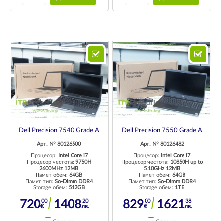
Dell Precision 7540 Grade A
Dell Precision 7550 Grade A
Арт. № 80126500
Арт. № 80126482
Процесор:
Intel Core i7
Процесор:
Intel Core i7
Процесор честота:
9750H
Процесор честота:
10850H up to
2600MHz 12MB
5.10GHz 12MB
Памет обем:
64GB
Памет обем:
64GB
Памет тип:
So-Dimm DDR4
Памет тип:
So-Dimm DDR4
Storage обем:
512GB
Storage обем:
1TB
00
20
00
38
720
1408
829
1621
€
лв.
€
лв.