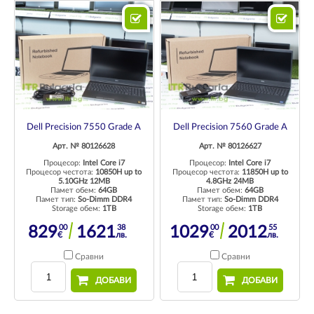
Dell Precision 7550 Grade A
Dell Precision 7560 Grade A
Арт. № 80126628
Арт. № 80126627
Процесор:
Intel Core i7
Процесор:
Intel Core i7
Процесор честота:
10850H up to
Процесор честота:
11850H up to
5.10GHz 12MB
4.8GHz 24MB
Памет обем:
64GB
Памет обем:
64GB
Памет тип:
So-Dimm DDR4
Памет тип:
So-Dimm DDR4
Storage обем:
1TB
Storage обем:
1TB
00
38
00
55
829
1621
1029
2012
€
лв.
€
лв.
Сравни
Сравни
ДОБАВИ
ДОБАВИ