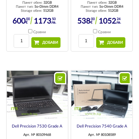
Памет обем:
32GB
Памет обем:
32GB
Памет тип:
So-Dimm DDR4
Памет тип:
So-Dimm DDR4
Storage обем:
512GB
Storage обем:
512GB
00
50
00
24
600
1173
538
1052
€
лв.
€
лв.
Сравни
Сравни
ДОБАВИ
ДОБАВИ
Dell Precision 7530 Grade A
Dell Precision 7540 Grade A
Арт. № 80109468
Арт. № 80108589