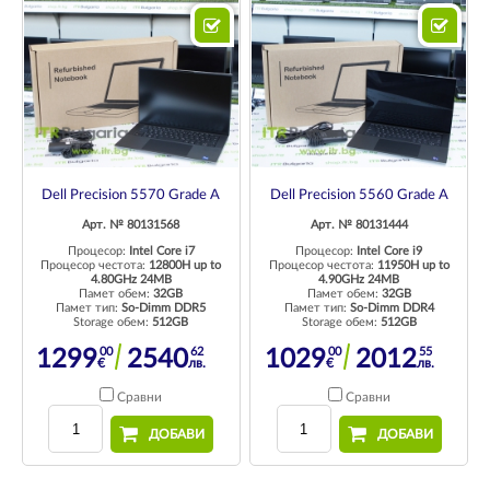
Dell Precision 5570 Grade A
Dell Precision 5560 Grade A
Арт. № 80131568
Арт. № 80131444
Процесор:
Intel Core i7
Процесор:
Intel Core i9
Процесор честота:
12800H up to
Процесор честота:
11950H up to
4.80GHz 24MB
4.90GHz 24MB
Памет обем:
32GB
Памет обем:
32GB
Памет тип:
So-Dimm DDR5
Памет тип:
So-Dimm DDR4
Storage обем:
512GB
Storage обем:
512GB
00
62
00
55
1299
2540
1029
2012
€
лв.
€
лв.
Сравни
Сравни
ДОБАВИ
ДОБАВИ