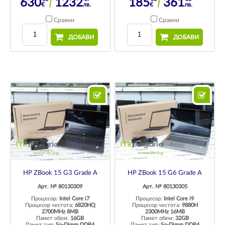
630
1232
185
361
€
лв.
€
лв.
Сравни
Сравни
ДОБАВИ
ДОБАВИ
HP ZBook 15 G3 Grade A
HP ZBook 15 G6 Grade A
Арт. № 80130309
Арт. № 80130305
Процесор:
Intel Core i7
Процесор:
Intel Core i9
Процесор честота:
6820HQ
Процесор честота:
9880H
2700MHz 8MB
2300MHz 16MB
Памет обем:
16GB
Памет обем:
32GB
Памет тип:
So-Dimm DDR4
Памет тип:
So-Dimm DDR4