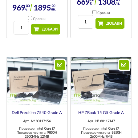
00
45
669
1308
€
лв.
00
20
969
1895
€
лв.
Сравни
Сравни
ДОБАВИ
ДОБАВИ
Dell Precision 7540 Grade A
HP ZBook 15 G5 Grade A
Арт. № 80117154
Арт. № 80117147
Процесор:
Intel Core i7
Процесор:
Intel Core i7
Процесор честота:
9850H
Процесор честота:
8850H
2600MHz 12MB
2600MHz 9MB