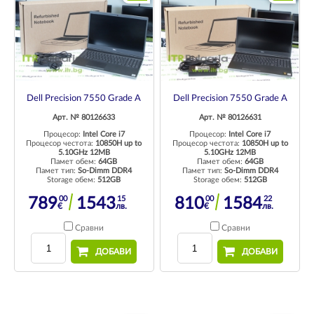
Dell Precision 7550 Grade A
Dell Precision 7550 Grade A
Арт. № 80126633
Арт. № 80126631
Процесор:
Intel Core i7
Процесор:
Intel Core i7
Процесор честота:
10850H up to
Процесор честота:
10850H up to
5.10GHz 12MB
5.10GHz 12MB
Памет обем:
64GB
Памет обем:
64GB
Памет тип:
So-Dimm DDR4
Памет тип:
So-Dimm DDR4
Storage обем:
512GB
Storage обем:
512GB
00
15
00
22
789
1543
810
1584
€
лв.
€
лв.
Сравни
Сравни
ДОБАВИ
ДОБАВИ