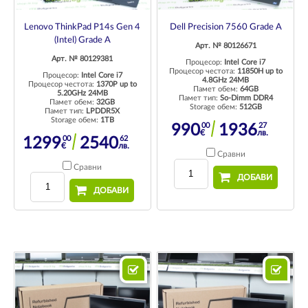
Lenovo ThinkPad P14s Gen 4
Dell Precision 7560 Grade A
(Intel) Grade A
Арт. № 80126671
Арт. № 80129381
Процесор:
Intel Core i7
Процесор честота:
11850H up to
Процесор:
Intel Core i7
4.8GHz 24MB
Процесор честота:
1370P up to
Памет обем:
64GB
5.20GHz 24MB
Памет тип:
So-Dimm DDR4
Памет обем:
32GB
Storage обем:
512GB
Памет тип:
LPDDR5X
Storage обем:
1TB
00
27
990
1936
€
лв.
00
62
1299
2540
€
лв.
Сравни
Сравни
ДОБАВИ
ДОБАВИ