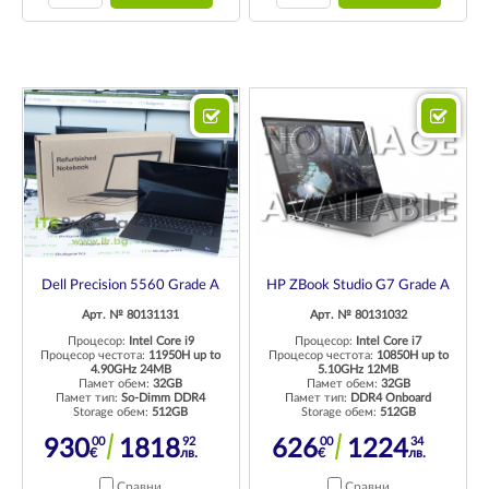
Dell Precision 5560 Grade A
HP ZBook Studio G7 Grade A
Арт. № 80131131
Арт. № 80131032
Процесор:
Intel Core i9
Процесор:
Intel Core i7
Процесор честота:
11950H up to
Процесор честота:
10850H up to
4.90GHz 24MB
5.10GHz 12MB
Памет обем:
32GB
Памет обем:
32GB
Памет тип:
So-Dimm DDR4
Памет тип:
DDR4 Onboard
Storage обем:
512GB
Storage обем:
512GB
00
92
00
34
930
1818
626
1224
€
лв.
€
лв.
Сравни
Сравни