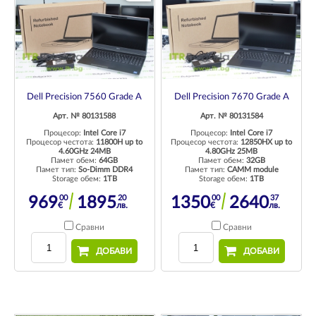
Dell Precision 7560 Grade A
Dell Precision 7670 Grade A
Арт. № 80131588
Арт. № 80131584
Процесор:
Intel Core i7
Процесор:
Intel Core i7
Процесор честота:
11800H up to
Процесор честота:
12850HX up to
4.60GHz 24MB
4.80GHz 25MB
Памет обем:
64GB
Памет обем:
32GB
Памет тип:
So-Dimm DDR4
Памет тип:
CAMM module
Storage обем:
1TB
Storage обем:
1TB
00
20
00
37
969
1895
1350
2640
€
лв.
€
лв.
Сравни
Сравни
ДОБАВИ
ДОБАВИ