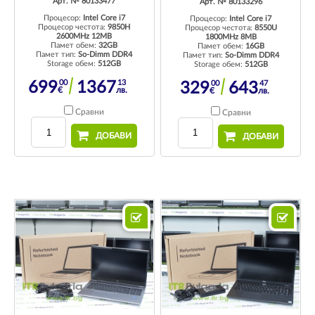
Арт. № 80133477
Арт. № 80133296
Процесор:
Intel Core i7
Процесор:
Intel Core i7
Процесор честота:
9850H
Процесор честота:
8550U
2600MHz 12MB
1800MHz 8MB
Памет обем:
32GB
Памет обем:
16GB
Памет тип:
So-Dimm DDR4
Памет тип:
So-Dimm DDR4
Storage обем:
512GB
Storage обем:
512GB
00
13
00
47
699
1367
329
643
€
лв.
€
лв.
Сравни
Сравни
ДОБАВИ
ДОБАВИ