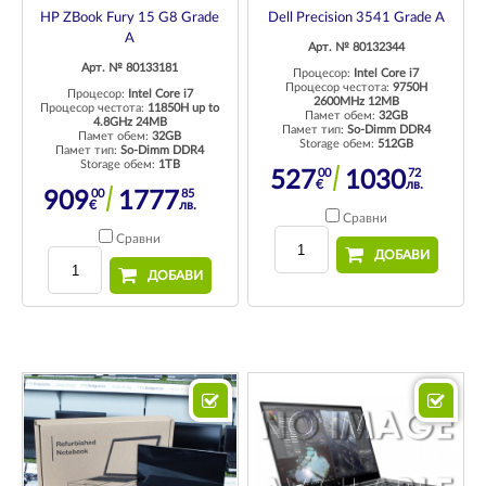
HP ZBook Fury 15 G8 Grade
Dell Precision 3541 Grade A
A
Арт. № 80132344
Арт. № 80133181
Процесор:
Intel Core i7
Процесор честота:
9750H
Процесор:
Intel Core i7
2600MHz 12MB
Процесор честота:
11850H up to
Памет обем:
32GB
4.8GHz 24MB
Памет тип:
So-Dimm DDR4
Памет обем:
32GB
Storage обем:
512GB
Памет тип:
So-Dimm DDR4
Storage обем:
1TB
00
72
527
1030
€
лв.
00
85
909
1777
€
лв.
Сравни
Сравни
ДОБАВИ
ДОБАВИ