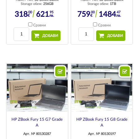
Storage обем:
256GB
Storage обем:
1TB
00
95
00
47
318
621
759
1484
€
лв.
€
лв.
Сравни
Сравни
ДОБАВИ
ДОБАВИ
HP ZBook Fury 15 G7 Grade
HP ZBook Fury 15 G8 Grade
A
A
Арт. № 80130287
Арт. № 80130197