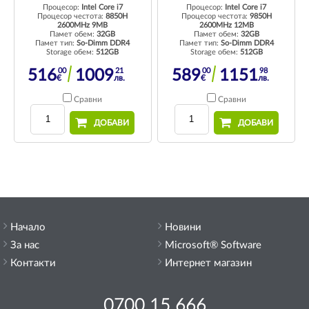
Процесор:
Intel Core i7
Процесор:
Intel Core i7
Процесор честота:
8850H
Процесор честота:
9850H
2600MHz 9MB
2600MHz 12MB
Памет обем:
32GB
Памет обем:
32GB
Памет тип:
So-Dimm DDR4
Памет тип:
So-Dimm DDR4
Storage обем:
512GB
Storage обем:
512GB
00
21
00
98
516
1009
589
1151
€
лв.
€
лв.
Сравни
Сравни
ДОБАВИ
ДОБАВИ
Начало
Новини
За нас
Microsoft® Software
Контакти
Интернет магазин
0700 15 666