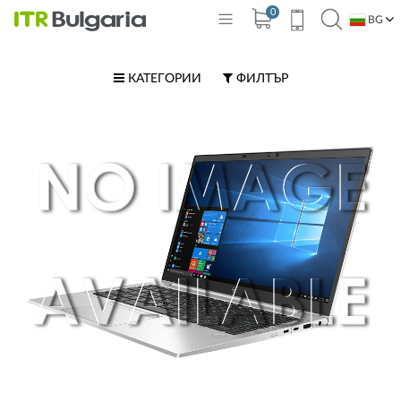
0
BG
EN
КАТЕГОРИИ
ФИЛТЪР