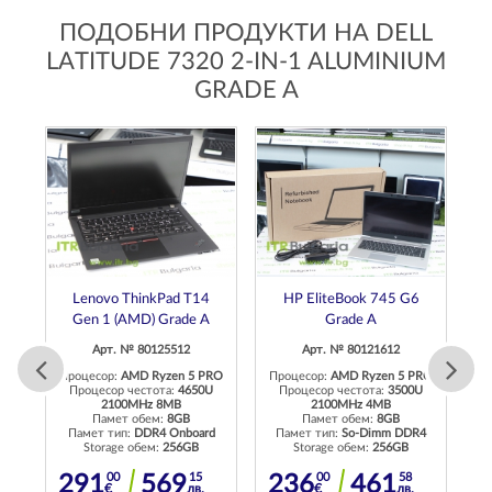
ПОДОБНИ ПРОДУКТИ НА DELL
LATITUDE 7320 2-IN-1 ALUMINIUM
GRADE A
Lenovo ThinkPad T14
HP EliteBook 745 G6
Gen 1 (AMD) Grade A
Grade A
Арт. № 80125512
Арт. № 80121612
old
Процесор:
AMD Ryzen 5 PRO
Процесор:
AMD Ryzen 5 PRO
U
Процесор честота:
4650U
Процесор честота:
3500U
2100MHz 8MB
2100MHz 4MB
Памет обем:
8GB
Памет обем:
8GB
4
Памет тип:
DDR4 Onboard
Памет тип:
So-Dimm DDR4
П
Storage обем:
256GB
Storage обем:
256GB
00
15
00
58
291
569
236
461
€
лв.
€
лв.