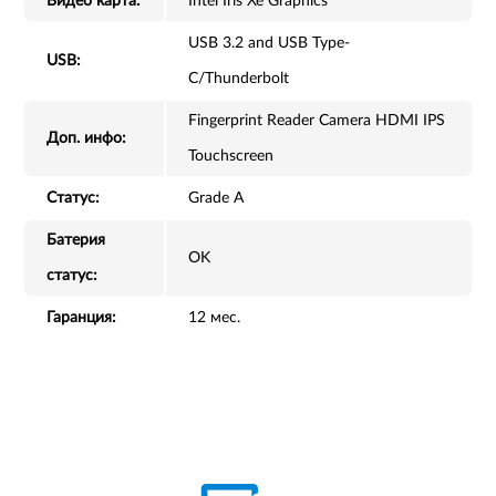
Видео карта:
Intel Iris Xe Graphics
USB 3.2 and USB Type-
USB:
C/Thunderbolt
Fingerprint Reader Camera HDMI IPS
Доп. инфо:
Touchscreen
Статус:
Grade A
Батерия
OK
статус:
Гаранция:
12 мес.