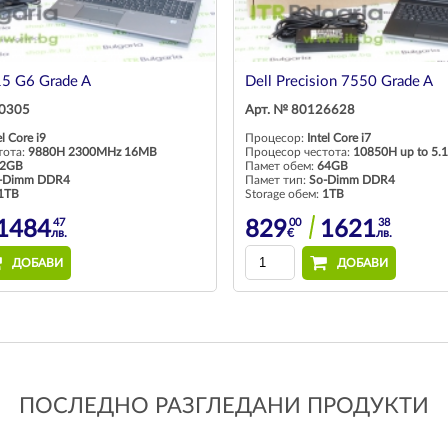
5 G6 Grade A
Dell Precision 7550 Grade A
30305
Арт. № 80126628
el Core i9
Процесор:
Intel Core i7
тота:
9880H 2300MHz 16MB
Процесор честота:
10850H up to 5
2GB
Памет обем:
64GB
-Dimm DDR4
Памет тип:
So-Dimm DDR4
1TB
Storage обем:
1TB
47
00
38
1484
829
1621
лв.
€
лв.
ДОБАВИ
ДОБАВИ
ПОСЛЕДНО РАЗГЛЕДАНИ ПРОДУКТИ