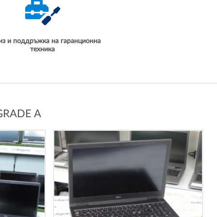
из и поддръжка на гаранционна
техника
GRADE A