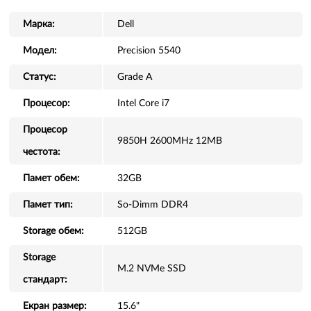
Марка:
Dell
Модел:
Precision 5540
Статус:
Grade A
Процесор:
Intel Core i7
Процесор
9850H 2600MHz 12MB
честота:
Памет обем:
32GB
Памет тип:
So-Dimm DDR4
Storage обем:
512GB
Storage
M.2 NVMe SSD
стандарт:
Екран размер:
15.6"