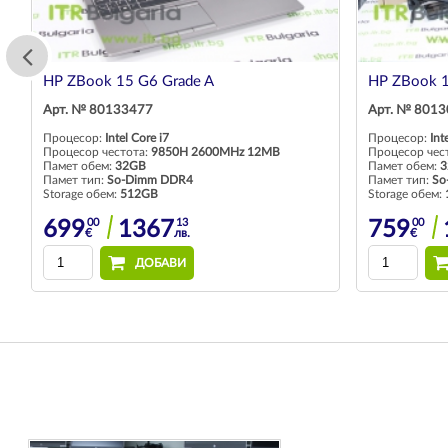
HP ZBook 15 G6 Grade A
HP ZBook 1
Арт. № 80133477
Арт. № 801
Процесор:
Intel Core i7
Процесор:
Int
Процесор честота:
9850H 2600MHz 12MB
Процесор чес
Памет обем:
32GB
Памет обем:
3
Памет тип:
So-Dimm DDR4
Памет тип:
So
Storage обем:
512GB
Storage обем:
00
13
00
699
1367
759
€
лв.
€
ДОБАВИ