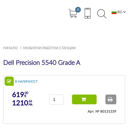
0
BG
EN
НАЧАЛО
МОБИЛНИ РАБОТНИ СТАНЦИИ
Dell Precision 5540 Grade A
В НАЛИЧНОСТ
00
619
€
66
1210
лв.
Арт. № 80131339