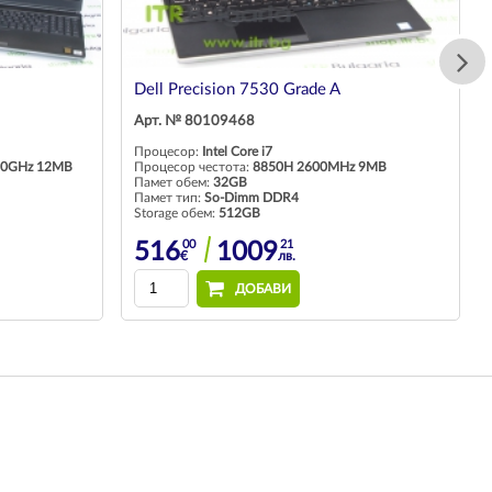
Dell Precision 7530 Grade A
Арт. № 80109468
Процесор:
Intel Core i7
.10GHz 12MB
Процесор честота:
8850H 2600MHz 9MB
Памет обем:
32GB
Памет тип:
So-Dimm DDR4
Storage обем:
512GB
00
21
516
1009
€
лв.
ДОБАВИ