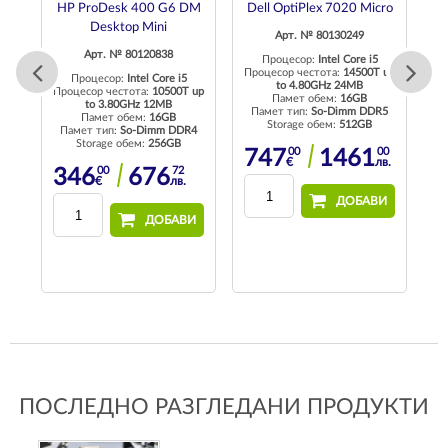
1
HP ProDesk 400 G6 DM
Dell OptiPlex 7020 Micro
H
Desktop Mini
Арт. № 80130249
Арт. № 80120838
Процесор:
Intel Core i5
Процесор честота:
14500T up
ith
Процесор:
Intel Core i5
to 4.80GHz 24MB
U
Процесор честота:
10500T up
Памет обем:
16GB
to 3.80GHz 12MB
Памет тип:
So-Dimm DDR5
Памет обем:
16GB
Storage обем:
512GB
Памет тип:
So-Dimm DDR4
П
d
Storage обем:
256GB
00
00
747
1461
€
лв.
21
00
72
6
346
676
лв.
€
лв.
ДОБАВИ
И
ДОБАВИ
ПОСЛЕДНО РАЗГЛЕДАНИ ПРОДУКТИ