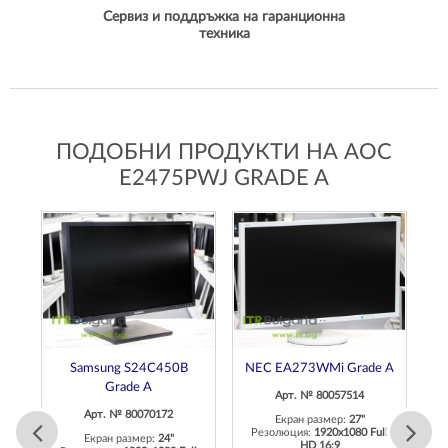
Сервиз и поддръжка на гаранционна
техника
ПОДОБНИ ПРОДУКТИ НА AOC
E2475PWJ GRADE A
U
Samsung S24C450B
NEC EA273WMi Grade A
P
Grade A
Арт. № 80057514
Арт. № 80070172
Екран размер:
27"
Резолюция:
1920x1080 Full
Екран размер:
24"
HD 16:9