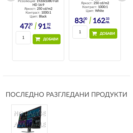
ll
Резолюция:
1920x1080 Full
Р
Яркост:
250 cd/m2
HD 16:9
Контраст:
1000:1
Яркост:
250 cd/m2
Цвят:
White
Контраст:
1000:1
Цвят:
Black
00
33
83
162
€
лв.
00
92
47
91
€
лв.
ДОБАВИ
И
ДОБАВИ
ПОСЛЕДНО РАЗГЛЕДАНИ ПРОДУКТИ