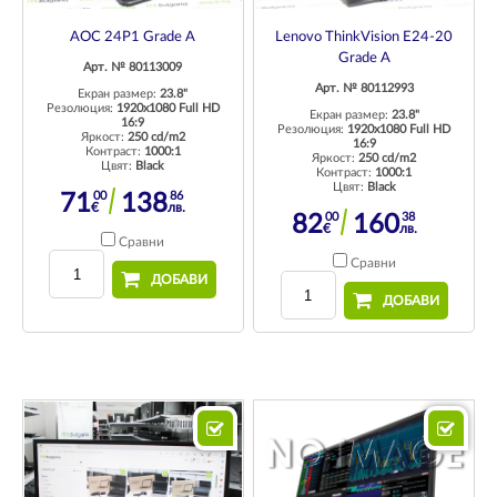
AOC 24P1 Grade A
Lenovo ThinkVision E24-20
Grade A
Арт. № 80113009
Арт. № 80112993
Екран размер:
23.8"
Резолюция:
1920x1080 Full HD
Екран размер:
23.8"
16:9
Резолюция:
1920x1080 Full HD
Яркост:
250 cd/m2
16:9
Контраст:
1000:1
Яркост:
250 cd/m2
Цвят:
Black
Контраст:
1000:1
Цвят:
Black
00
86
71
138
€
лв.
00
38
82
160
€
лв.
Сравни
Сравни
ДОБАВИ
ДОБАВИ