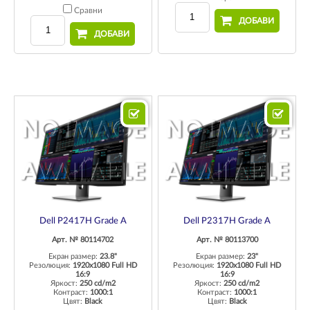
Сравни
ДОБАВИ
ДОБАВИ
Dell P2417H Grade A
Dell P2317H Grade A
Арт. № 80114702
Арт. № 80113700
Екран размер:
23.8"
Екран размер:
23"
Резолюция:
1920x1080 Full HD
Резолюция:
1920x1080 Full HD
16:9
16:9
Яркост:
250 cd/m2
Яркост:
250 cd/m2
Контраст:
1000:1
Контраст:
1000:1
Цвят:
Black
Цвят:
Black