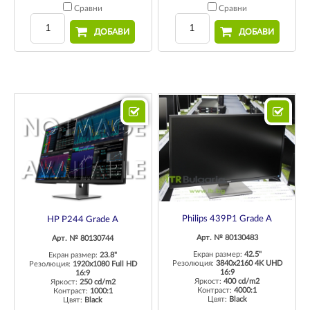
Сравни
Сравни
ДОБАВИ
ДОБАВИ
Philips 439P1 Grade A
HP P244 Grade A
Арт. № 80130483
Арт. № 80130744
Екран размер:
42.5"
Екран размер:
23.8"
Резолюция:
3840x2160 4K UHD
Резолюция:
1920x1080 Full HD
16:9
16:9
Яркост:
400 cd/m2
Яркост:
250 cd/m2
Контраст:
4000:1
Контраст:
1000:1
Цвят:
Black
Цвят:
Black