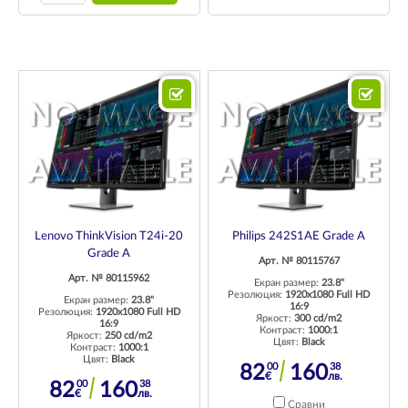
Lenovo ThinkVision T24i-20
Philips 242S1AE Grade A
Grade A
Арт. № 80115767
Арт. № 80115962
Екран размер:
23.8"
Резолюция:
1920x1080 Full HD
Екран размер:
23.8"
16:9
Резолюция:
1920x1080 Full HD
Яркост:
300 cd/m2
16:9
Контраст:
1000:1
Яркост:
250 cd/m2
Цвят:
Black
Контраст:
1000:1
Цвят:
Black
00
38
82
160
€
лв.
00
38
82
160
€
лв.
Сравни