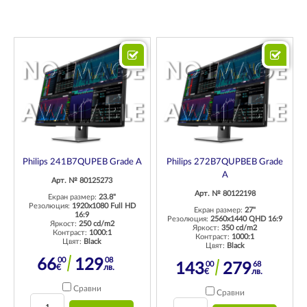
Philips 241B7QUPEB Grade A
Philips 272B7QUPBEB Grade
A
Арт. № 80125273
Арт. № 80122198
Екран размер:
23.8"
Резолюция:
1920x1080 Full HD
Екран размер:
27"
16:9
Резолюция:
2560x1440 QHD 16:9
Яркост:
250 cd/m2
Яркост:
350 cd/m2
Контраст:
1000:1
Контраст:
1000:1
Цвят:
Black
Цвят:
Black
00
08
66
129
00
68
143
279
€
лв.
€
лв.
Сравни
Сравни