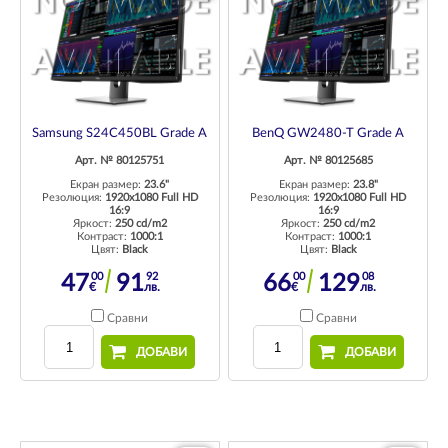
Samsung S24C450BL Grade A
BenQ GW2480-T Grade A
Арт. № 80125751
Арт. № 80125685
Екран размер:
23.6"
Екран размер:
23.8"
Резолюция:
1920x1080 Full HD
Резолюция:
1920x1080 Full HD
16:9
16:9
Яркост:
250 cd/m2
Яркост:
250 cd/m2
Контраст:
1000:1
Контраст:
1000:1
Цвят:
Black
Цвят:
Black
00
92
00
08
47
91
66
129
€
лв.
€
лв.
Сравни
Сравни
ДОБАВИ
ДОБАВИ