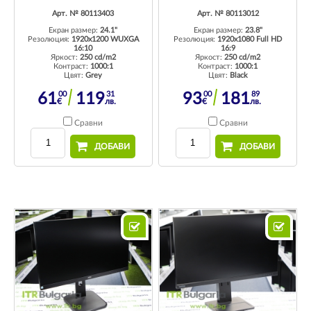
Арт. № 80113403
Арт. № 80113012
Екран размер:
24.1"
Екран размер:
23.8"
Резолюция:
1920x1200 WUXGA
Резолюция:
1920x1080 Full HD
16:10
16:9
Яркост:
250 cd/m2
Яркост:
250 cd/m2
Контраст:
1000:1
Контраст:
1000:1
Цвят:
Grey
Цвят:
Black
00
31
00
89
61
119
93
181
€
лв.
€
лв.
Сравни
Сравни
ДОБАВИ
ДОБАВИ