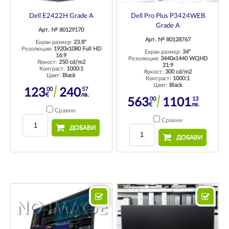
Dell Pro Plus P3424WEB
Dell E2422H Grade A
Grade A
Арт. № 80129170
Арт. № 80128767
Екран размер:
23.8"
Резолюция:
1920x1080 Full HD
Екран размер:
34"
16:9
Резолюция:
3440x1440 WQHD
Яркост:
250 cd/m2
21:9
Контраст:
1000:1
Яркост:
300 cd/m2
Цвят:
Black
Контраст:
1000:1
Цвят:
Black
00
57
123
240
€
лв.
00
13
563
1101
€
лв.
Сравни
Сравни
ДОБАВИ
ДОБАВИ