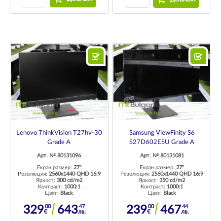
Lenovo ThinkVision T27hv-30
Samsung ViewFinity S6
Grade A
S27D602ESU Grade A
Арт. № 80131096
Арт. № 80131081
Екран размер:
27"
Екран размер:
27"
Резолюция:
2560x1440 QHD 16:9
Резолюция:
2560x1440 QHD 16:9
Яркост:
300 cd/m2
Яркост:
350 cd/m2
Контраст:
1000:1
Контраст:
1000:1
Цвят:
Black
Цвят:
Black
00
47
00
44
329
643
239
467
€
лв.
€
лв.