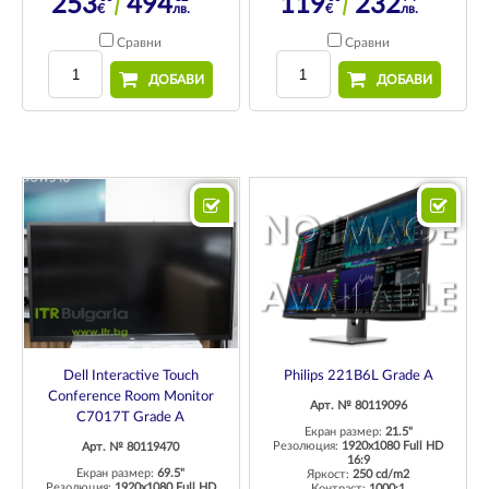
253
494
119
232
€
лв.
€
лв.
Сравни
Сравни
ДОБАВИ
ДОБАВИ
Dell Interactive Touch
Philips 221B6L Grade A
Conference Room Monitor
Арт. № 80119096
C7017T Grade A
Екран размер:
21.5"
Резолюция:
1920x1080 Full HD
Арт. № 80119470
16:9
Екран размер:
69.5"
Яркост:
250 cd/m2
Резолюция:
1920x1080 Full HD
Контраст:
1000:1