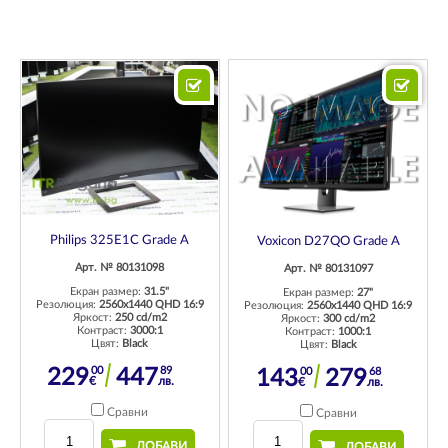
Philips 325E1C Grade A
Voxicon D27QO Grade A
Арт. № 80131098
Арт. № 80131097
Екран размер:
31.5"
Екран размер:
27"
Резолюция:
2560x1440 QHD 16:9
Резолюция:
2560x1440 QHD 16:9
Яркост:
250 cd/m2
Яркост:
300 cd/m2
Контраст:
3000:1
Контраст:
1000:1
Цвят:
Black
Цвят:
Black
00
89
00
68
229
447
143
279
€
лв.
€
лв.
Сравни
Сравни
ДОБАВИ
ДОБАВИ