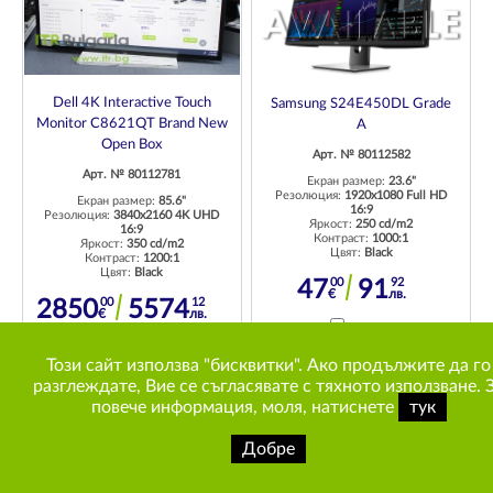
Dell 4K Interactive Touch
Samsung S24E450DL Grade
Monitor C8621QT Brand New
A
Open Box
Арт. № 80112582
Арт. № 80112781
Екран размер:
23.6"
Резолюция:
1920x1080 Full HD
Екран размер:
85.6"
16:9
Резолюция:
3840x2160 4K UHD
Яркост:
250 cd/m2
16:9
Контраст:
1000:1
Яркост:
350 cd/m2
Цвят:
Black
Контраст:
1200:1
Цвят:
Black
00
92
47
91
€
лв.
00
12
2850
5574
€
лв.
Сравни
Сравни
Този сайт използва "бисквитки". Ако продължите да го
ДОБАВИ
разглеждате, Вие се съгласявате с тяхното използване. 
ДОБАВИ
повече информация, моля, натиснете
тук
Добре