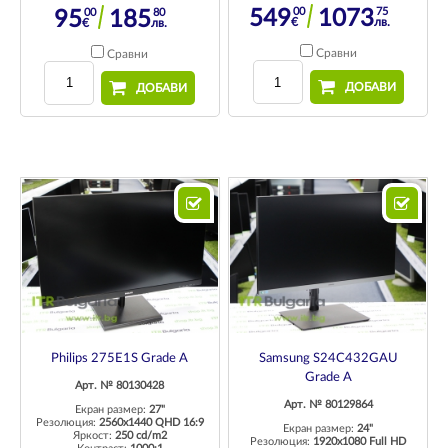
00
75
00
80
549
1073
95
185
€
лв.
€
лв.
Сравни
Сравни
ДОБАВИ
ДОБАВИ
Philips 275E1S Grade A
Samsung S24C432GAU
Grade A
Арт. № 80130428
Арт. № 80129864
Екран размер:
27"
Резолюция:
2560x1440 QHD 16:9
Екран размер:
24"
Яркост:
250 cd/m2
Резолюция:
1920x1080 Full HD