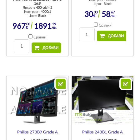
16:9
Цвят:
Black
Яркост:
400 cd/m2
Контраст:
4000:1
00
67
30
58
€
лв.
Цвят:
Black
00
29
967
1891
Сравни
€
лв.
ДОБАВИ
Сравни
ДОБАВИ
Philips 243B1 Grade A
Philips 273B9 Grade A