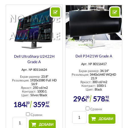
Dell P3421W Grade A
Dell UltraSharp U2422H
Grade A
Арт. № 80116417
Арт. № 80116624
Екран размер:
34.14"
Резолюция:
3440x1440 WQHD
Екран размер:
23.8"
21:9
Резолюция:
1920x1080 Full HD
Яркост:
300 cd/m2
16:9
Контраст:
1000:1
Яркост:
250 cd/m2
Цвят:
Black
Контраст:
1000:1
Цвят:
Silver/Black
00
92
296
578
€
лв.
00
87
184
359
€
лв.
Сравни
Сравни
ДОБАВИ
ДОБАВИ