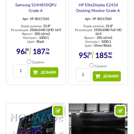
Samsung S24H850QFU
HP EliteDisplay E243d
Grade A
Docking Monitor Grade A
Арт. № 80117245
Арт. № 80117065
Екран размер:
23.8"
Екран размер:
23.8"
Резолюция:
2560x1440 QHD 16:9
Резолюция:
1920x1080 Full HD
Яркост:
300 cd/m2
16:9
Контраст:
1000:1
Яркост:
350 cd/m2
Цвят:
Black
Контраст:
1000:1
Цвят:
Silver/Black
00
76
96
187
€
лв.
00
80
95
185
€
лв.
Сравни
Сравни
ДОБАВИ
ДОБАВИ