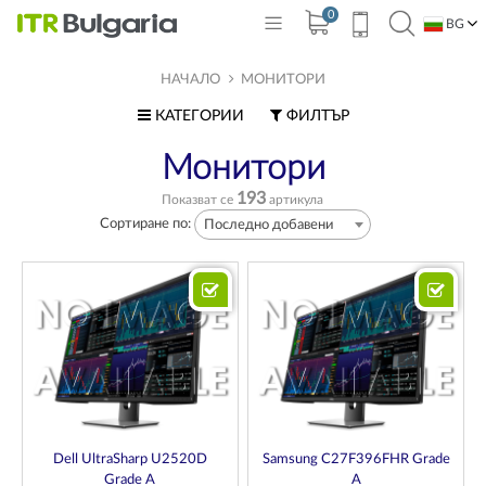
0
BG
EN
НАЧАЛО
МОНИТОРИ
КАТЕГОРИИ
ФИЛТЪР
Монитори
193
Показват се
артикула
Сортиране по:
Последно добавени
Dell UltraSharp U2520D
Samsung C27F396FHR Grade
Grade A
A