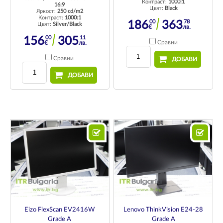
Контраст:
1000:1
16:9
Цвят:
Black
Яркост:
250 cd/m2
Контраст:
1000:1
00
78
186
363
Цвят:
Silver/Black
€
лв.
00
11
156
305
Сравни
€
лв.
Сравни
ДОБАВИ
ДОБАВИ
Eizo FlexScan EV2416W
Lenovo ThinkVision E24-28
Grade A
Grade A