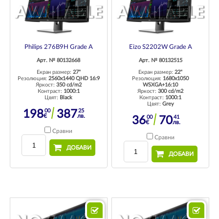
Philips 276B9H Grade A
Eizo S2202W Grade A
Арт. № 80132668
Арт. № 80132515
Екран размер:
27"
Екран размер:
22"
Резолюция:
2560x1440 QHD 16:9
Резолюция:
1680x1050
Яркост:
350 cd/m2
WSXGA+16:10
Контраст:
1000:1
Яркост:
300 cd/m2
Цвят:
Black
Контраст:
1000:1
Цвят:
Grey
00
25
198
387
€
лв.
00
41
36
70
€
лв.
Сравни
Сравни
ДОБАВИ
ДОБАВИ