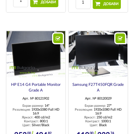
ДОБАВИ
ДОБАВИ
HP E14 G4 Portable Monitor
Samsung F27T450FQR Grade
Grade A
A
Арт. № 80121902
Арт. № 80120029
Екран размер:
14"
Екран размер:
27"
Резолюция:
1920x1080 Full HD
Резолюция:
1920x1080 Full HD
16:9
16:9
Яркост:
400 cd/m2
Яркост:
250 cd/m2
Контраст:
800:1
Контраст:
1000:1
Цвят:
Silver/Black
Цвят:
Black
00
82
00
74