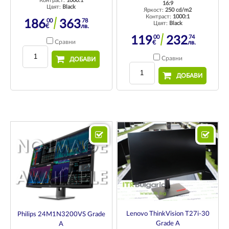
Контраст:
1000:1
16:9
Цвят:
Black
Яркост:
250 cd/m2
Контраст:
1000:1
00
78
186
363
Цвят:
Black
€
лв.
00
74
119
232
Сравни
€
лв.
Сравни
ДОБАВИ
ДОБАВИ
Lenovo ThinkVision T27i-30
Philips 24M1N3200VS Grade
Grade A
A