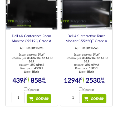
Dell 4K Conference Room
Dell 4K Interactive Touch
Monitor C5519Q Grade A
Monitor C5522QT Grade A
Арт. № 80116893
Арт. № 80116663
Екран размер:
54.6"
Екран размер:
54.6"
Резолюция:
3840x2160 4K UHD
Резолюция:
3840x2160 4K UHD
16:9
16:9
Яркост:
350 cd/m2
Яркост:
350 cd/m2
Контраст:
4000:1
Контраст:
1300:1
Цвят:
Black
Цвят:
Black
00
61
00
84
439
858
1294
2530
€
лв.
€
лв.
Сравни
Сравни
ДОБАВИ
ДОБАВИ