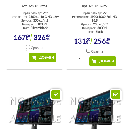
Арт. № 80132961
Арт. № 80132692
Екран размер:
25"
Екран размер:
27"
Резолюция:
2560x1440 QHD 16:9
Резолюция:
1920x1080 Full HD
Яркост:
350 cd/m2
16:9
Контраст:
1000:1
Яркост:
250 cd/m2
Цвят:
Silver/Black
Контраст:
3000:1
Цвят:
Black
00
62
167
326
€
лв.
00
20
131
256
€
лв.
Сравни
Сравни
ДОБАВИ
ДОБАВИ