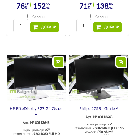
00
55
00
86
78
152
71
138
€
лв.
€
лв.
Сравни
Сравни
ДОБАВИ
ДОБАВИ
HP EliteDisplay E27 G4 Grade
Philips 275B1 Grade A
A
Арт. № 80113643
Арт. № 80113648
Екран размер:
27"
Резолюция:
2560x1440 QHD 16:9
Екран размер:
27"
Яркост:
350 cd/m2
Резолюция:
1920x1080 Full HD