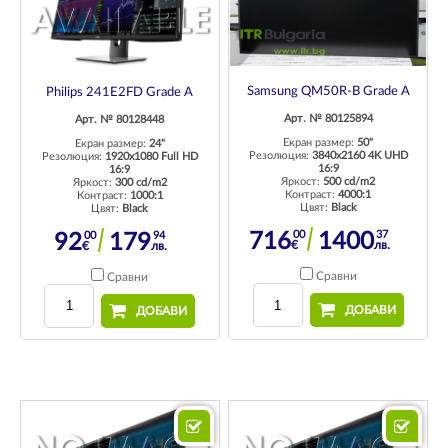
Samsung QM50R-B Grade A
Philips 241E2FD Grade A
Арт. № 80125894
Арт. № 80128448
Екран размер:
50"
Екран размер:
24"
Резолюция:
3840x2160 4K UHD
Резолюция:
1920x1080 Full HD
16:9
16:9
Яркост:
500 cd/m2
Яркост:
300 cd/m2
Контраст:
4000:1
Контраст:
1000:1
Цвят:
Black
Цвят:
Black
00
37
00
94
716
1400
92
179
€
лв.
€
лв.
Сравни
Сравни
ДОБАВИ
ДОБАВИ