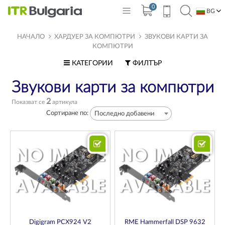
0
BG
EN
НАЧАЛО
ХАРДУЕР ЗА КОМПЮТРИ
ЗВУКОВИ КАРТИ ЗА
КОМПЮТРИ
КАТЕГОРИИ
ФИЛТЪР
Звукови карти за компютри
2
Показват се
артикула
Сортиране по:
Последно добавени
Digigram PCX924 V2
RME Hammerfall DSP 9632