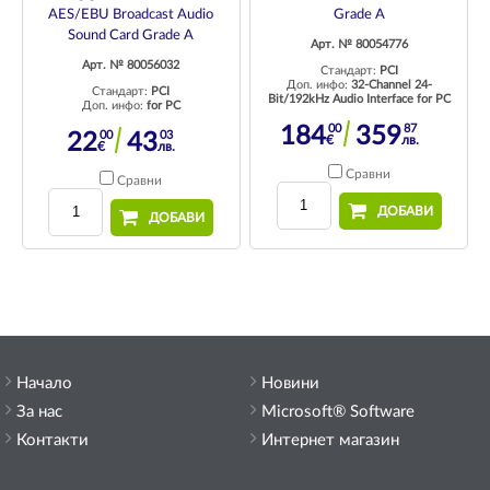
AES/EBU Broadcast Audio
Grade A
Sound Card Grade A
Арт. № 80054776
Арт. № 80056032
Стандарт:
PCI
Доп. инфо:
32-Channel 24-
Стандарт:
PCI
Bit/192kHz Audio Interface for PC
Доп. инфо:
for PC
00
87
184
359
00
03
22
43
€
лв.
€
лв.
Сравни
Сравни
ДОБАВИ
ДОБАВИ
Начало
Новини
За нас
Microsoft® Software
Контакти
Интернет магазин