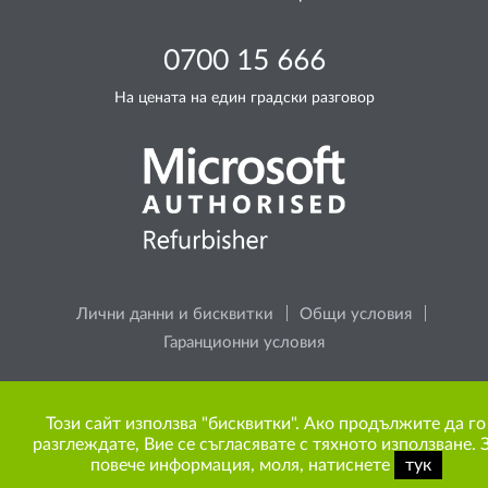
0700 15 666
На цената на един градски разговор
Лични данни и бисквитки
Общи условия
Гаранционни условия
Моля, помислете за околната среда, преди да
Този сайт използва "бисквитки". Ако продължите да го
разпечатате каквото и да е съдържание от сайта.
разглеждате, Вие се съгласявате с тяхното използване. 
повече информация, моля, натиснете
тук