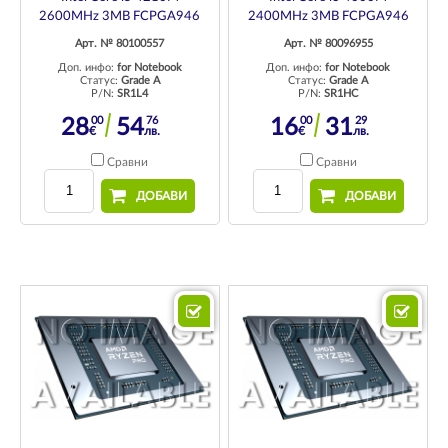
2600MHz 3MB FCPGA946
2400MHz 3MB FCPGA946
Арт. № 80100557
Арт. № 80096955
Доп. инфо:
for Notebook
Доп. инфо:
for Notebook
Статус:
Grade A
Статус:
Grade A
P/N:
SR1L4
P/N:
SR1HC
00
76
00
29
28
54
16
31
€
лв.
€
лв.
Сравни
Сравни
ДОБАВИ
ДОБАВИ