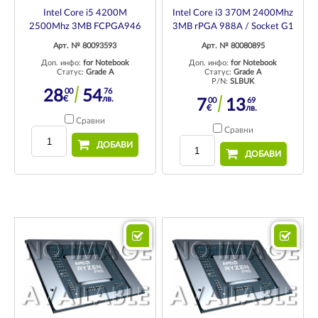
Intel Core i5 4200M
Intel Core i3 370M 2400Mhz
2500Mhz 3MB FCPGA946
3MB rPGA 988A / Socket G1
Арт. № 80093593
Арт. № 80080895
Доп. инфо:
for Notebook
Доп. инфо:
for Notebook
Статус:
Grade A
Статус:
Grade A
P/N:
SLBUK
00
76
28
54
€
лв.
00
69
7
13
€
лв.
Сравни
Сравни
ДОБАВИ
ДОБАВИ