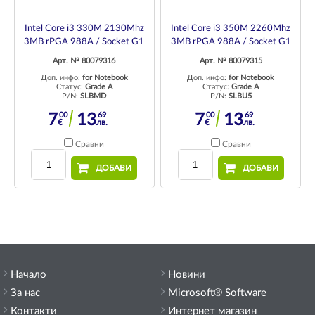
Intel Core i3 330M 2130Mhz
Intel Core i3 350M 2260Mhz
3MB rPGA 988A / Socket G1
3MB rPGA 988A / Socket G1
Арт. № 80079316
Арт. № 80079315
Доп. инфо:
for Notebook
Доп. инфо:
for Notebook
Статус:
Grade A
Статус:
Grade A
P/N:
SLBMD
P/N:
SLBU5
00
69
00
69
7
13
7
13
€
лв.
€
лв.
Сравни
Сравни
ДОБАВИ
ДОБАВИ
Начало
Новини
За нас
Microsoft® Software
Контакти
Интернет магазин