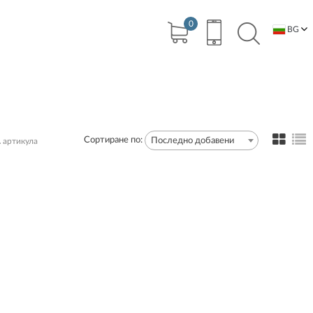
0
BG
EN
1
Сортиране по:
Последно добавени
артикула