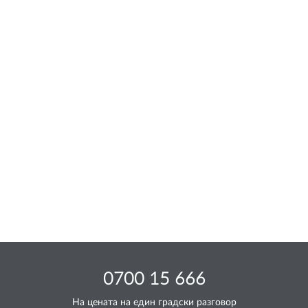
0700 15 666
На цената на един градски разговор