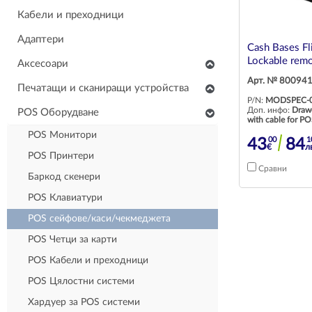
Кабели и преходници
Адаптери
Cash Bases Fl
Lockable remo
Аксесоари
Арт. № 80094
Клавиатури
Печатащи и сканиращи устройства
P/N:
MODSPEC-
Мишки
Скенери
Доп. инфо:
Draw
POS Оборудване
with cable for P
Слушалки
Многофункционални устройства
POS Монитори
00
1
43
84
€
л
Тонколони
Консумативи и аксесоари
POS Принтери
Сравни
Чанти за лаптопи
Принтери
Баркод скенери
Други аксесоари
POS Клавиатури
Стойки за монитори
POS сейфове/каси/чекмеджета
POS Четци за карти
POS Кабели и преходници
POS Цялостни системи
Хардуер за POS системи