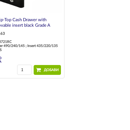
ip-Top Cash Drawer with
vable insert black Grade A
163
0721RC
er 490/240/145 ; Insert 435/220/135
OS
0
в.
ДОБАВИ