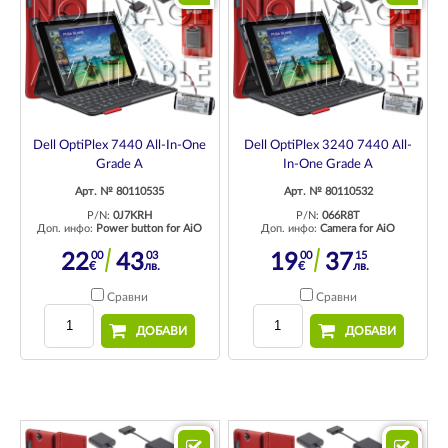
Dell OptiPlex 7440 All-In-One
Dell OptiPlex 3240 7440 All-
Grade A
In-One Grade A
Арт. № 80110535
Арт. № 80110532
P/N:
0J7KRH
P/N:
066R8T
Доп. инфо:
Power button for AiO
Доп. инфо:
Camera for AiO
00
03
00
15
22
43
19
37
€
лв.
€
лв.
Сравни
Сравни
ДОБАВИ
ДОБАВИ