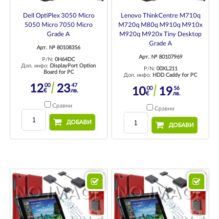
Dell OptiPlex 3050 Micro
Lenovo ThinkCentre M710q
5050 Micro 7050 Micro
M720q M80q M910q M910x
Grade A
M920q M920x Tiny Desktop
Grade A
Арт. № 80108356
Арт. № 80107969
P/N:
0H64DC
Доп. инфо:
DisplayPort Option
P/N:
00XL211
Board for PC
Доп. инфо:
HDD Caddy for PC
00
47
12
23
00
56
10
19
€
лв.
€
лв.
Сравни
Сравни
ДОБАВИ
ДОБАВИ