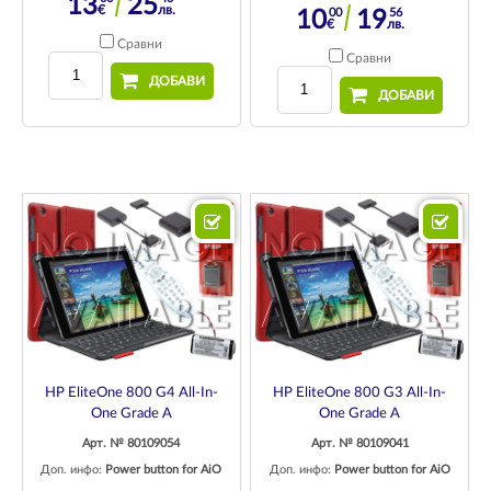
13
25
€
лв.
00
56
10
19
€
лв.
Сравни
Сравни
ДОБАВИ
ДОБАВИ
HP EliteOne 800 G4 All-In-
HP EliteOne 800 G3 All-In-
One Grade A
One Grade A
Арт. № 80109054
Арт. № 80109041
Доп. инфо:
Power button for AiO
Доп. инфо:
Power button for AiO