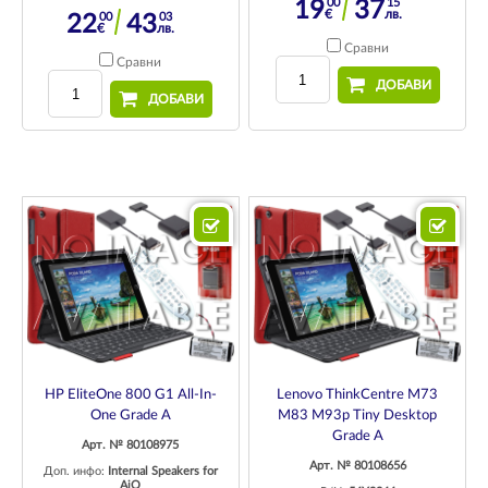
00
15
19
37
€
лв.
00
03
22
43
€
лв.
Сравни
Сравни
ДОБАВИ
ДОБАВИ
HP EliteOne 800 G1 All-In-
Lenovo ThinkCentre M73
One Grade A
M83 M93p Tiny Desktop
Grade A
Арт. № 80108975
Арт. № 80108656
Доп. инфо:
Internal Speakers for
AiO