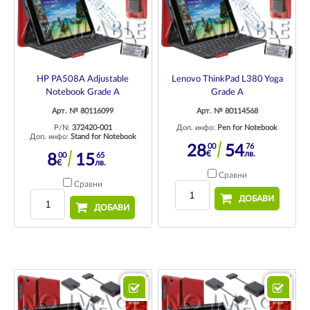
HP PA508A Adjustable
Lenovo ThinkPad L380 Yoga
Notebook Grade A
Grade A
Арт. № 80116099
Арт. № 80114568
P/N:
372420-001
Доп. инфо:
Pen for Notebook
Доп. инфо:
Stand for Notebook
00
76
28
54
€
лв.
00
65
8
15
€
лв.
Сравни
Сравни
ДОБАВИ
ДОБАВИ