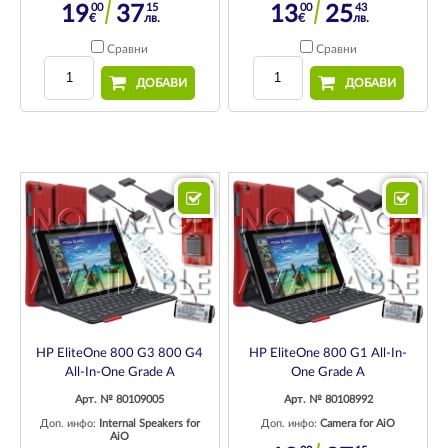
00
15
00
43
19
37
13
25
€
лв.
€
лв.
Сравни
Сравни
ДОБАВИ
ДОБАВИ
HP EliteOne 800 G3 800 G4
HP EliteOne 800 G1 All-In-
All-In-One Grade A
One Grade A
Арт. № 80109005
Арт. № 80108992
Доп. инфо:
Internal Speakers for
Доп. инфо:
Camera for AiO
AiO