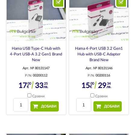
Hama USB Type-C Hub with
Hama 4-Port USB 3.2 Gen1
4-Port USB-A 3.2 Gen1 Brand
Hub with USB-C Adapter
New
Brand New
Арт. № 80131147
Арт. № 80131146
P/N:
00200112
P/N:
00200116
00
25
00
34
17
33
15
29
€
лв.
€
лв.
Сравни
Сравни
ДОБАВИ
ДОБАВИ