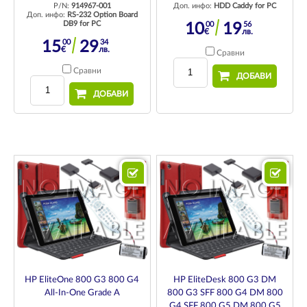
P/N:
914967-001
Доп. инфо:
HDD Caddy for PC
Доп. инфо:
RS-232 Option Board
DB9 for PC
00
56
10
19
€
лв.
00
34
15
29
€
лв.
Сравни
Сравни
ДОБАВИ
ДОБАВИ
HP EliteOne 800 G3 800 G4
HP EliteDesk 800 G3 DM
All-In-One Grade A
800 G3 SFF 800 G4 DM 800
G4 SFF 800 G5 DM 800 G5