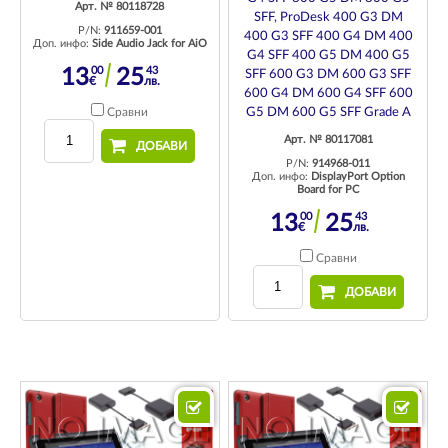
Арт. № 80118728
SFF, ProDesk 400 G3 DM
P/N:
911659-001
400 G3 SFF 400 G4 DM 400
Доп. инфо:
Side Audio Jack for AiO
G4 SFF 400 G5 DM 400 G5
00
43
13
25
SFF 600 G3 DM 600 G3 SFF
€
лв.
600 G4 DM 600 G4 SFF 600
Сравни
G5 DM 600 G5 SFF Grade A
Арт. № 80117081
ДОБАВИ
P/N:
914968-011
Доп. инфо:
DisplayPort Option
Board for PC
00
43
13
25
€
лв.
Сравни
ДОБАВИ