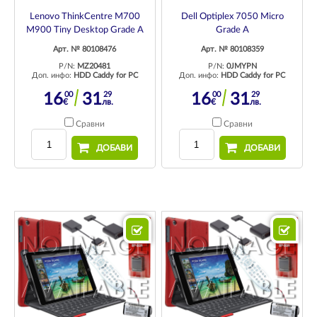
Lenovo ThinkCentre M700
Dell Optiplex 7050 Micro
M900 Tiny Desktop Grade A
Grade A
Арт. № 80108476
Арт. № 80108359
P/N:
MZ20481
P/N:
0JMYPN
Доп. инфо:
HDD Caddy for PC
Доп. инфо:
HDD Caddy for PC
00
29
00
29
16
31
16
31
€
лв.
€
лв.
Сравни
Сравни
ДОБАВИ
ДОБАВИ