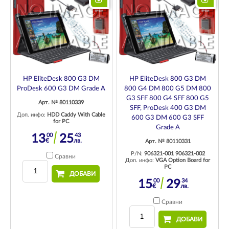
HP EliteDesk 800 G3 DM
HP EliteDesk 800 G3 DM
ProDesk 600 G3 DM Grade A
800 G4 DM 800 G5 DM 800
G3 SFF 800 G4 SFF 800 G5
Арт. № 80110339
SFF, ProDesk 400 G3 DM
Доп. инфо:
HDD Caddy With Cable
600 G3 DM 600 G3 SFF
for PC
Grade A
00
43
13
25
€
лв.
Арт. № 80110331
P/N:
906321-001 906321-002
Сравни
Доп. инфо:
VGA Option Board for
PC
ДОБАВИ
00
34
15
29
€
лв.
Сравни
ДОБАВИ