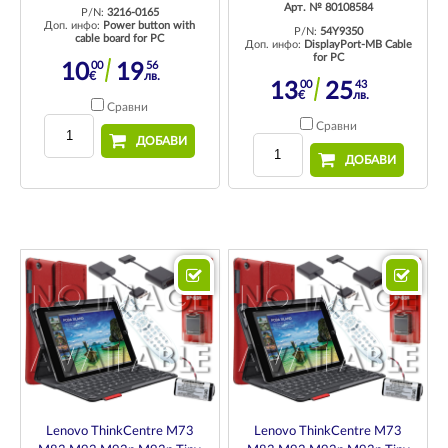
Арт. № 80108584
P/N:
3216-0165
Доп. инфо:
Power button with
P/N:
54Y9350
cable board for PC
Доп. инфо:
DisplayPort-MB Cable
for PC
00
56
10
19
€
лв.
00
43
13
25
€
лв.
Сравни
Сравни
ДОБАВИ
ДОБАВИ
Lenovo ThinkCentre M73
Lenovo ThinkCentre M73