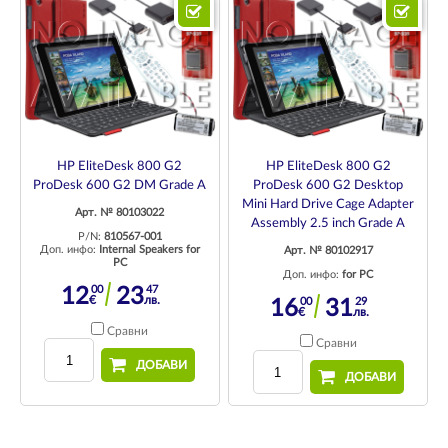
HP EliteDesk 800 G2
HP EliteDesk 800 G2
ProDesk 600 G2 DM Grade A
ProDesk 600 G2 Desktop
Mini Hard Drive Cage Adapter
Арт. № 80103022
Assembly 2.5 inch Grade A
P/N:
810567-001
Доп. инфо:
Internal Speakers for
Арт. № 80102917
PC
Доп. инфо:
for PC
00
47
12
23
€
лв.
00
29
16
31
€
лв.
Сравни
Сравни
ДОБАВИ
ДОБАВИ