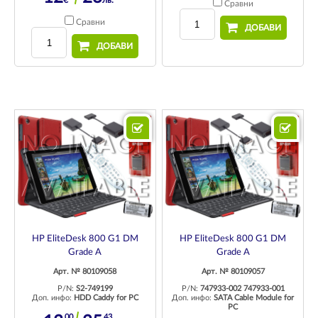
€
лв.
Сравни
Сравни
ДОБАВИ
ДОБАВИ
HP EliteDesk 800 G1 DM
HP EliteDesk 800 G1 DM
Grade A
Grade A
Арт. № 80109058
Арт. № 80109057
P/N:
S2-749199
P/N:
747933-002 747933-001
Доп. инфо:
HDD Caddy for PC
Доп. инфо:
SATA Cable Module for
PC
00
43