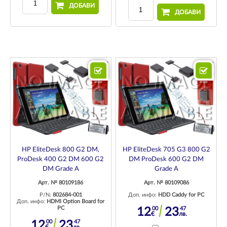
ДОБАВИ
ДОБАВИ
HP EliteDesk 800 G2 DM,
HP EliteDesk 705 G3 800 G2
ProDesk 400 G2 DM 600 G2
DM ProDesk 600 G2 DM
DM Grade A
Grade A
Арт. № 80109186
Арт. № 80109086
P/N:
802684-001
Доп. инфо:
HDD Caddy for PC
Доп. инфо:
HDMI Option Board for
PC
00
47
12
23
€
лв.
00
47
12
23