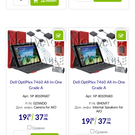
ДОБАВИ
Dell OptiPlex 7460 All-In-One
Dell OptiPlex 7460 All-In-One
Grade A
Grade A
Арт. № 80109687
Арт. № 80109683
P/N:
025WDD
P/N:
0M0VF7
Доп. инфо:
Camera for AiO
Доп. инфо:
Internal Speakers for
AiO
00
15
19
37
€
лв.
00
15
19
37
€
лв.
Сравни
Сравни