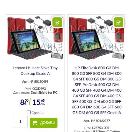
Lenovo Hs Heat Sinks Tiny
HP EliteDesk 800 G3 DM
Desktop Grade A
800 G3 SFF 800 G4 DM 800
G4 SFF 800 G5 DM 800 G5
Арт. № 80130495
SFF, ProDesk 400 G3 DM
P/N:
00XD993
400 G3 SFF 400 G4 DM 400
Доп. инфо:
Dust Shield for PC
G4 SFF 400 G5 DM 400 G5
00
65
8
15
SFF 600 G3 DM 600 G3 SFF
€
лв.
600 G4 DM 600 G4 SFF 600
Сравни
G5 DM 600 G5 SFF Grade A
Арт. № 80122377
ДОБАВИ
P/N:
L25753-005
Доп. инфо:
USB Type-C Option