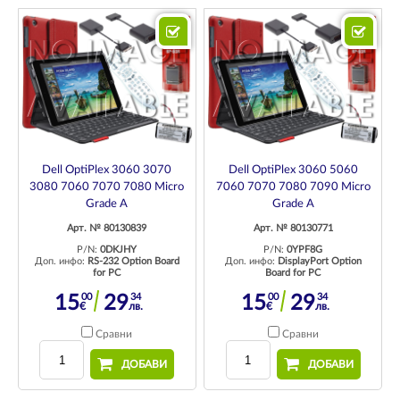
Dell OptiPlex 3060 3070
Dell OptiPlex 3060 5060
3080 7060 7070 7080 Micro
7060 7070 7080 7090 Micro
Grade A
Grade A
Арт. № 80130839
Арт. № 80130771
P/N:
0DKJHY
P/N:
0YPF8G
Доп. инфо:
RS-232 Option Board
Доп. инфо:
DisplayPort Option
for PC
Board for PC
00
34
00
34
15
29
15
29
€
лв.
€
лв.
Сравни
Сравни
ДОБАВИ
ДОБАВИ