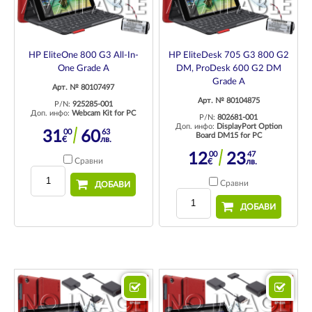
HP EliteOne 800 G3 All-In-
HP EliteDesk 705 G3 800 G2
One Grade A
DM, ProDesk 600 G2 DM
Grade A
Арт. № 80107497
Арт. № 80104875
P/N:
925285-001
Доп. инфо:
Webcam Kit for PC
P/N:
802681-001
Доп. инфо:
DisplayPort Option
00
63
31
60
Board DM15 for PC
€
лв.
00
47
12
23
Сравни
€
лв.
Сравни
ДОБАВИ
ДОБАВИ