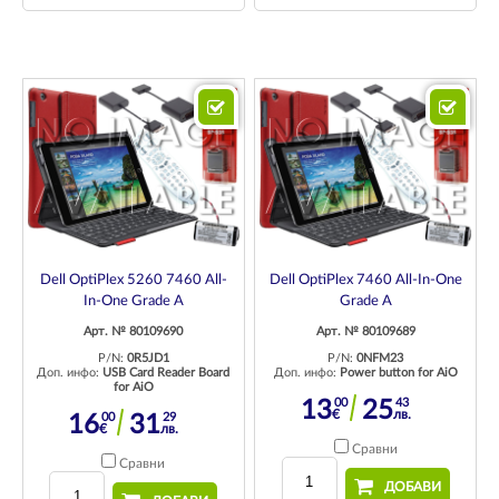
Dell OptiPlex 5260 7460 All-
Dell OptiPlex 7460 All-In-One
In-One Grade A
Grade A
Арт. № 80109690
Арт. № 80109689
P/N:
0R5JD1
P/N:
0NFM23
Доп. инфо:
USB Card Reader Board
Доп. инфо:
Power button for AiO
for AiO
00
43
13
25
€
лв.
00
29
16
31
€
лв.
Сравни
Сравни
ДОБАВИ