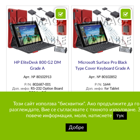
HP EliteDesk 800 G2 DM
Microsoft Surface Pro Black
Grade A
Type Cover Keyboard Grade A
Арт. № 80102913
Арт. № 80102852
P/N:
802687-001
P/N:
1644
Доп. инфо:
RS-232 Option Board
Доп. инфо:
for Tablet
DB9 for PC
00
63
31
60
€
лв.
00
47
12
23
Този сайт използва "бисквитки". Ако продължите да го
€
лв.
разглеждате, Вие се съгласявате с тяхното използване. 
Сравни
Сравни
повече информация, моля, натиснете
тук
ДОБАВИ
ДОБАВИ
Добре