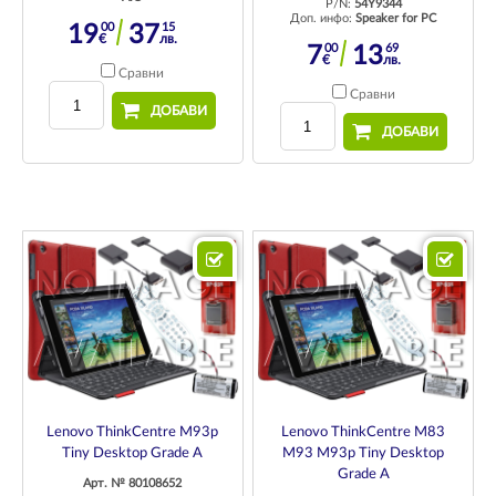
P/N:
54Y9344
Доп. инфо:
Speaker for PC
00
15
19
37
€
лв.
00
69
7
13
€
лв.
Сравни
Сравни
ДОБАВИ
ДОБАВИ
Lenovo ThinkCentre M93p
Lenovo ThinkCentre M83
Tiny Desktop Grade A
M93 M93p Tiny Desktop
Grade A
Арт. № 80108652