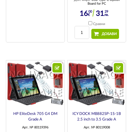
Board for PC
00
29
16
31
€
лв.
Сравни
ДОБАВИ
HP EliteDesk 705 G4 DM
ICY DOCK MB882SP-1S-1B
Grade A
2.5 inch to 3.5 Grade A
Арт. № 80119396
Арт. № 80119008