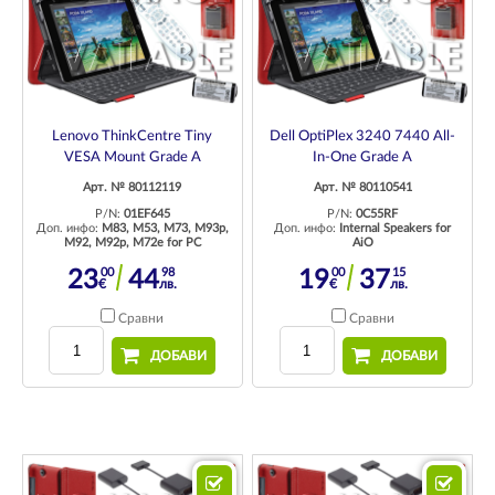
Lenovo ThinkCentre Tiny
Dell OptiPlex 3240 7440 All-
VESA Mount Grade A
In-One Grade A
Арт. № 80112119
Арт. № 80110541
P/N:
01EF645
P/N:
0C55RF
Доп. инфо:
M83, M53, M73, M93p,
Доп. инфо:
Internal Speakers for
M92, M92p, M72e for PC
AiO
00
98
00
15
23
44
19
37
€
лв.
€
лв.
Сравни
Сравни
ДОБАВИ
ДОБАВИ