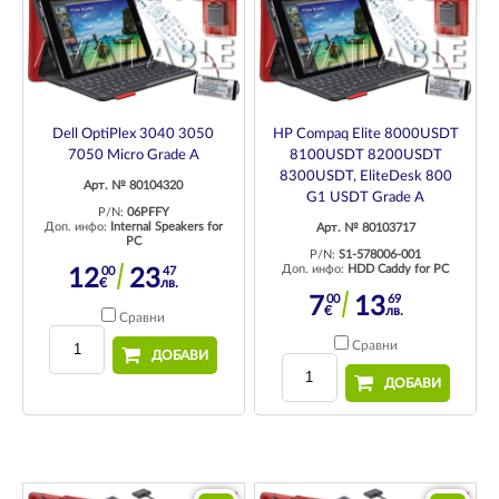
Dell OptiPlex 3040 3050
HP Compaq Elite 8000USDT
7050 Micro Grade A
8100USDT 8200USDT
8300USDT, EliteDesk 800
Арт. № 80104320
G1 USDT Grade A
P/N:
06PFFY
Доп. инфо:
Internal Speakers for
Арт. № 80103717
PC
P/N:
S1-578006-001
Доп. инфо:
HDD Caddy for PC
00
47
12
23
€
лв.
00
69
7
13
€
лв.
Сравни
Сравни
ДОБАВИ
ДОБАВИ