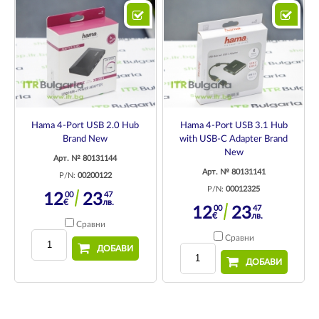
Hama 4-Port USB 2.0 Hub
Hama 4-Port USB 3.1 Hub
Brand New
with USB-C Adapter Brand
New
Арт. № 80131144
Арт. № 80131141
P/N:
00200122
P/N:
00012325
00
47
12
23
€
лв.
00
47
12
23
€
лв.
Сравни
Сравни
ДОБАВИ
ДОБАВИ