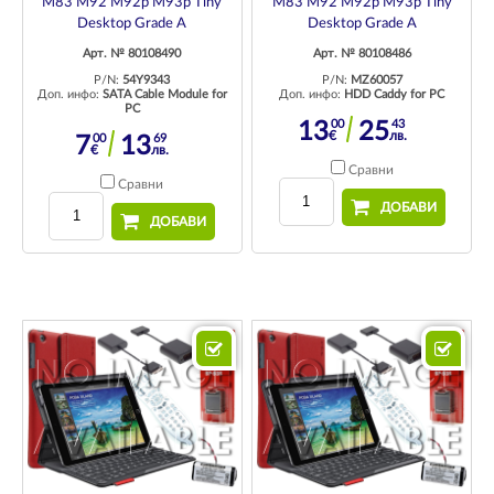
M83 M92 M92p M93p Tiny
M83 M92 M92p M93p Tiny
Desktop Grade A
Desktop Grade A
Арт. № 80108490
Арт. № 80108486
P/N:
54Y9343
P/N:
MZ60057
Доп. инфо:
SATA Cable Module for
Доп. инфо:
HDD Caddy for PC
PC
00
43
13
25
€
лв.
00
69
7
13
€
лв.
Сравни
Сравни
ДОБАВИ
ДОБАВИ