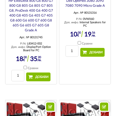
HP EliteDesk 800 G6 800 G7
Dell OptiPlex 3080 3090
800 G8 805 G6 805 G7 805
7080 7090 Micro Grade A
G8, ProDesk 400 G6 400 G7
Арт. № 80131316
400 G8 405 G6 405 G7 405
P/N:
0VWX60
G8 600 G6 600 G7 600 G8
Доп. инфо:
Internal Speakers for
605 G6 605 G7 605 G8
PC
Grade A
00
56
10
19
€
лв.
Арт. № 80131745
Сравни
P/N:
L83412-002
Доп. инфо:
DisplayPort Option
Board for PC
ДОБАВИ
00
20
18
35
€
лв.
Сравни
ДОБАВИ