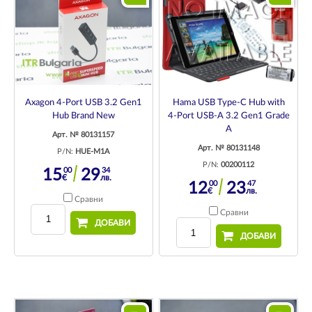
Axagon 4-Port USB 3.2 Gen1
Hama USB Type-C Hub with
Hub Brand New
4-Port USB-A 3.2 Gen1 Grade
A
Арт. № 80131157
Арт. № 80131148
P/N:
HUE-M1A
P/N:
00200112
00
34
15
29
€
лв.
00
47
12
23
€
лв.
Сравни
Сравни
ДОБАВИ
ДОБАВИ