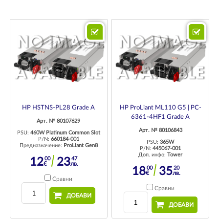
HP HSTNS-PL28 Grade A
HP ProLiant ML110 G5 | PC-
6361-4HF1 Grade A
Арт. № 80107629
Арт. № 80106843
PSU:
460W Platinum Common Slot
P/N:
660184-001
PSU:
365W
Предназначение:
ProLiant Gen8
P/N:
445067-001
Доп. инфо:
Tower
00
47
12
23
€
лв.
00
20
18
35
€
лв.
Сравни
Сравни
ДОБАВИ
ДОБАВИ