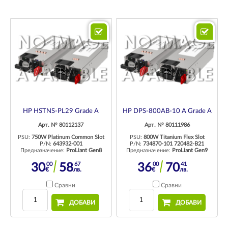
HP HSTNS-PL29 Grade A
HP DPS-800AB-10 A Grade A
Арт. № 80112137
Арт. № 80111986
PSU:
750W Platinum Common Slot
PSU:
800W Titanium Flex Slot
P/N:
643932-001
P/N:
734870-101 720482-B21
Предназначение:
ProLiant Gen8
Предназначение:
ProLiant Gen9
00
67
00
41
30
58
36
70
€
лв.
€
лв.
Сравни
Сравни
ДОБАВИ
ДОБАВИ