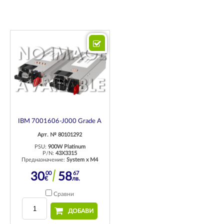
IBM 7001606-J000 Grade A
Арт. № 80101292
PSU:
900W Platinum
P/N:
43X3315
Предназначение:
System x M4
00
67
30
58
€
лв.
Сравни
ДОБАВИ