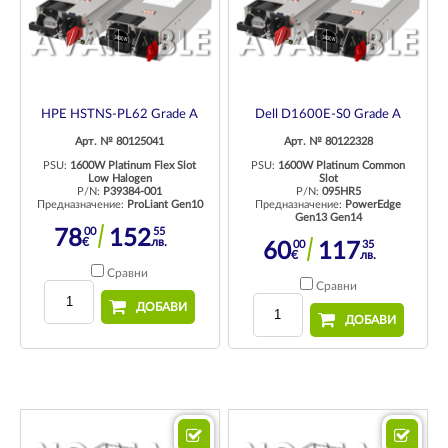
HPE HSTNS-PL62 Grade A
Dell D1600E-S0 Grade A
Арт. № 80125041
Арт. № 80122328
PSU:
1600W Platinum Flex Slot
PSU:
1600W Platinum Common
Low Halogen
Slot
P/N:
P39384-001
P/N:
095HR5
Предназначение:
ProLiant Gen10
Предназначение:
PowerEdge
Gen13 Gen14
00
55
78
152
€
лв.
00
35
60
117
€
лв.
Сравни
Сравни
ДОБАВИ
ДОБАВИ