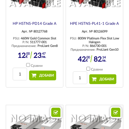
HP HSTNS-PD14 Grade A
HPE HSTNS-PL41-1 Grade A
Арт. № 80127768
Арт. № 80126099
PSU:
460W Gold Common Slot
PSU:
800W Platinum Flex Slot Low
P/N:
511777-001
Halogen
Предназначение:
ProLiant Gen8
P/N:
866730-001
Предназначение:
ProLiant Gen10
00
47
12
23
€
лв.
00
14
42
82
€
лв.
Сравни
Сравни
ДОБАВИ
ДОБАВИ