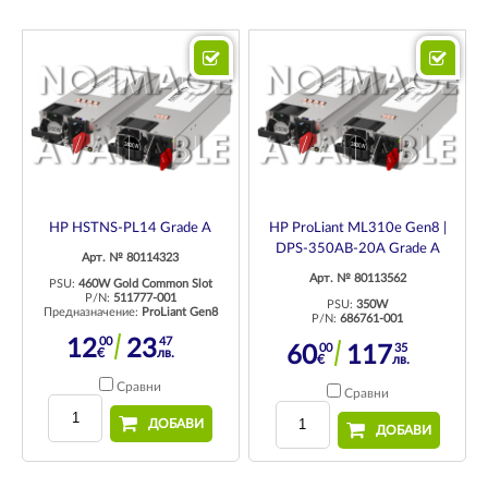
HP HSTNS-PL14 Grade A
HP ProLiant ML310e Gen8 |
DPS-350AB-20A Grade A
Арт. № 80114323
Арт. № 80113562
PSU:
460W Gold Common Slot
P/N:
511777-001
PSU:
350W
Предназначение:
ProLiant Gen8
P/N:
686761-001
00
47
12
23
00
35
60
117
€
лв.
€
лв.
Сравни
Сравни
ДОБАВИ
ДОБАВИ