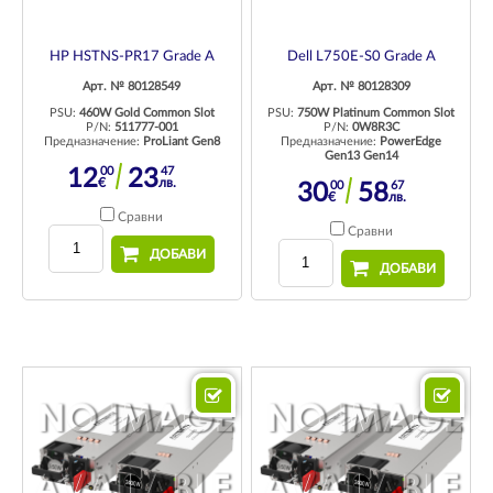
HP HSTNS-PR17 Grade A
Dell L750E-S0 Grade A
Арт. № 80128549
Арт. № 80128309
PSU:
460W Gold Common Slot
PSU:
750W Platinum Common Slot
P/N:
511777-001
P/N:
0W8R3C
Предназначение:
ProLiant Gen8
Предназначение:
PowerEdge
Gen13 Gen14
00
47
12
23
€
лв.
00
67
30
58
€
лв.
Сравни
Сравни
ДОБАВИ
ДОБАВИ