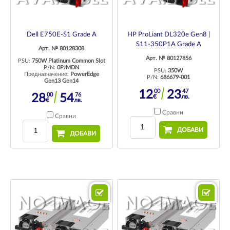
Dell E750E-S1 Grade A
HP ProLiant DL320e Gen8 |
S11-350P1A Grade A
Арт. № 80128308
Арт. № 80127856
PSU:
750W Platinum Common Slot
P/N:
0PJMDN
PSU:
350W
Предназначение:
PowerEdge
P/N:
686679-001
Gen13 Gen14
00
47
12
23
00
76
28
54
€
лв.
€
лв.
Сравни
Сравни
ДОБАВИ
ДОБАВИ