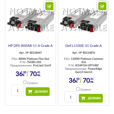
HP DPS-800AB-11 A Grade A
Dell L1100E-S1 Grade A
Арт. № 80118447
Арт. № 80114876
PSU:
800W Platinum Flex Slot
PSU:
1100W Platinum Common
P/N:
754381-001
Slot
Предназначение:
ProLiant Gen9
P/N:
0CMPGM 09TMRF
Предназначение:
PowerEdge
Gen13 Gen14
00
41
36
70
€
лв.
00
41
36
70
€
лв.
Сравни
Сравни
ДОБАВИ
ДОБАВИ