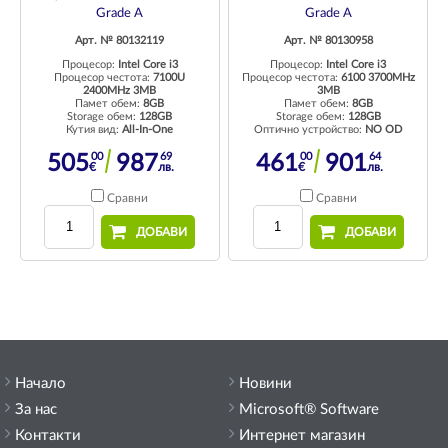
Grade A
Grade A
Арт. № 80132119
Арт. № 80130958
Процесор:
Intel Core i3
Процесор:
Intel Core i3
Процесор честота:
7100U
Процесор честота:
6100 3700MHz
2400MHz 3MB
3MB
Памет обем:
8GB
Памет обем:
8GB
Storage обем:
128GB
Storage обем:
128GB
Кутия вид:
All-In-One
Оптично устройство:
NO OD
00
69
00
64
505
987
461
901
€
лв.
€
лв.
Сравни
Сравни
ДОБАВИ
ДОБАВИ
Начало
Новини
За нас
Microsoft® Software
Контакти
Интернет магазин