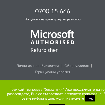
0700 15 666
На цената на един градски разговор
Лични данни и бисквитки
Общи условия
Гаранционни условия
Моля, помислете за околната среда, преди да
Този сайт използва "бисквитки". Ако продължите да го
разпечатате каквото и да е съдържание от сайта.
разглеждате, Вие се съгласявате с тяхното използване. 
повече информация, моля, натиснете
тук