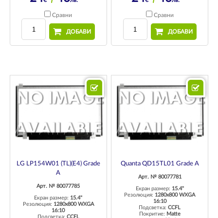
€
лв.
€
лв.
Сравни
Сравни
ДОБАВИ
ДОБАВИ
LG LP154W01 (TL)(E4) Grade
Quanta QD15TL01 Grade A
A
Арт. № 80077781
Арт. № 80077785
Екран размер:
15.4"
Резолюция:
1280x800 WXGA
Екран размер:
15.4"
16:10
Резолюция:
1280x800 WXGA
Подсветка:
CCFL
16:10
Покритие:
Matte
Подсветка:
CCFL