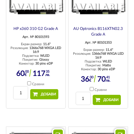
HP x360 310 G2 Grade A
AU Optronics B116XTN02.3
Grade A
Арт. № 80101593
Арт. № 80101353
Екран размер:
11.6"
Резолюция:
1366x768 WXGA LED
Екран размер:
11.6"
16:9
Резолюция:
1366x768 WXGA LED
Подсветка:
WLED
16:9
Покритие:
Glossy
Подсветка:
WLED
Конектор:
30 pins eDP
Покритие:
Matte
Конектор:
30 pins eDP
00
35
60
117
€
лв.
00
41
36
70
€
лв.
Сравни
Сравни
ДОБАВИ
ДОБАВИ