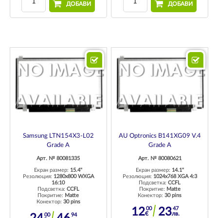
ДОБАВИ
ДОБАВИ
Samsung LTN154X3-L02
AU Optronics B141XG09 V.4
Grade A
Grade A
Арт. № 80081335
Арт. № 80080621
Екран размер:
15.4"
Екран размер:
14.1"
Резолюция:
1280x800 WXGA
Резолюция:
1024x768 XGA 4:3
16:10
Подсветка:
CCFL
Подсветка:
CCFL
Покритие:
Matte
Покритие:
Matte
Конектор:
30 pins
Конектор:
30 pins
00
47
12
23
€
лв.
00
94