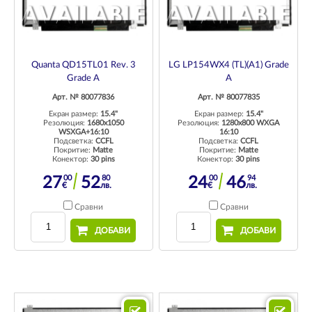
Quanta QD15TL01 Rev. 3
LG LP154WX4 (TL)(A1) Grade
Grade A
A
Арт. № 80077836
Арт. № 80077835
Екран размер:
15.4"
Екран размер:
15.4"
Резолюция:
1680x1050
Резолюция:
1280x800 WXGA
WSXGA+16:10
16:10
Подсветка:
CCFL
Подсветка:
CCFL
Покритие:
Matte
Покритие:
Matte
Конектор:
30 pins
Конектор:
30 pins
00
80
00
94
27
52
24
46
€
лв.
€
лв.
Сравни
Сравни
ДОБАВИ
ДОБАВИ