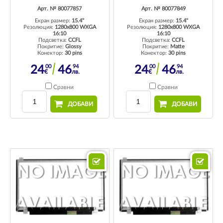
Арт. № 80077857
Арт. № 80077849
Екран размер:
15.4"
Екран размер:
15.4"
Резолюция:
1280x800 WXGA
Резолюция:
1280x800 WXGA
16:10
16:10
Подсветка:
CCFL
Подсветка:
CCFL
Покритие:
Glossy
Покритие:
Matte
Конектор:
30 pins
Конектор:
30 pins
00
94
00
94
24
46
24
46
€
лв.
€
лв.
Сравни
Сравни
ДОБАВИ
ДОБАВИ