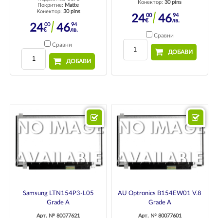
Конектор:
30 pins
Покритие:
Matte
Конектор:
30 pins
00
94
24
46
€
лв.
00
94
24
46
€
лв.
Сравни
Сравни
ДОБАВИ
ДОБАВИ
Samsung LTN154P3-L05
AU Optronics B154EW01 V.8
Grade A
Grade A
Арт. № 80077621
Арт. № 80077601