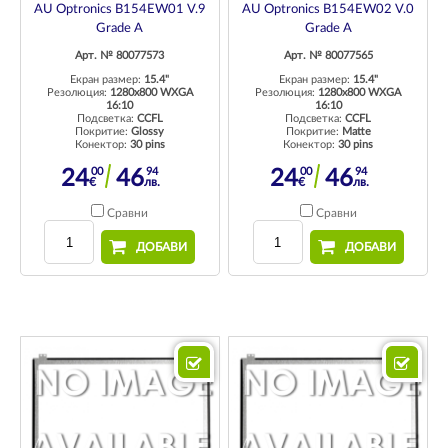
AU Optronics B154EW01 V.9
AU Optronics B154EW02 V.0
Grade A
Grade A
Арт. № 80077573
Арт. № 80077565
Екран размер:
15.4"
Екран размер:
15.4"
Резолюция:
1280x800 WXGA
Резолюция:
1280x800 WXGA
16:10
16:10
Подсветка:
CCFL
Подсветка:
CCFL
Покритие:
Glossy
Покритие:
Matte
Конектор:
30 pins
Конектор:
30 pins
00
94
00
94
24
46
24
46
€
лв.
€
лв.
Сравни
Сравни
ДОБАВИ
ДОБАВИ