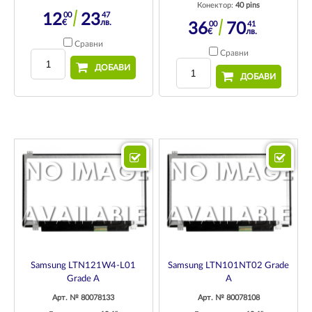
Конектор:
40 pins
00
47
12
23
€
лв.
00
41
36
70
€
лв.
Сравни
Сравни
ДОБАВИ
ДОБАВИ
Samsung LTN121W4-L01
Samsung LTN101NT02 Grade
Grade A
A
Арт. № 80078133
Арт. № 80078108