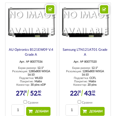
AU Optronics B121EW09 V.4
Samsung LTN121AT01 Grade
Grade A
A
Арт. № 80077536
Арт. № 80077520
Екран размер:
12.1"
Екран размер:
12.1"
Резолюция:
1280x800 WXGA
Резолюция:
1280x800 WXGA
16:10
16:10
Подсветка:
WLED
Подсветка:
CCFL
Покритие:
Matte
Покритие:
Matte
Конектор:
30 pins eDP
Конектор:
20 pins
00
80
00
03
27
52
22
43
€
лв.
€
лв.
Сравни
Сравни
ДОБАВИ
ДОБАВИ