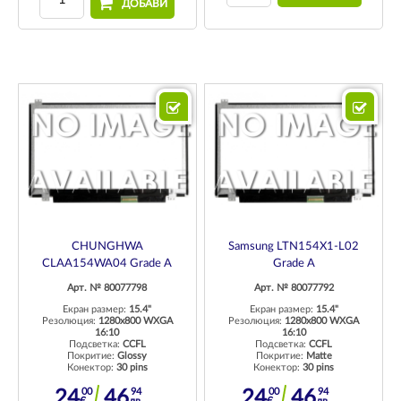
ДОБАВИ
CHUNGHWA
Samsung LTN154X1-L02
CLAA154WA04 Grade A
Grade A
Арт. № 80077798
Арт. № 80077792
Екран размер:
15.4"
Екран размер:
15.4"
Резолюция:
1280x800 WXGA
Резолюция:
1280x800 WXGA
16:10
16:10
Подсветка:
CCFL
Подсветка:
CCFL
Покритие:
Glossy
Покритие:
Matte
Конектор:
30 pins
Конектор:
30 pins
00
94
00
94
24
46
24
46