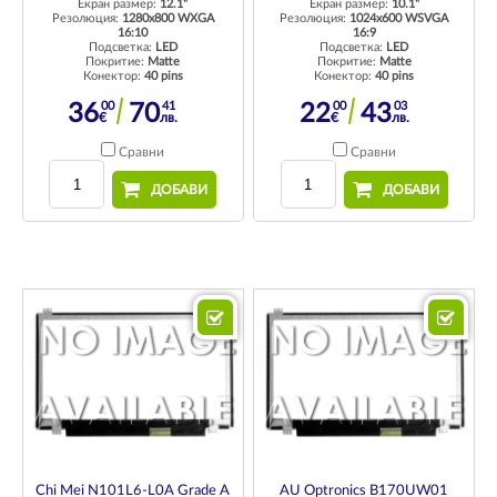
Екран размер:
12.1"
Екран размер:
10.1"
Резолюция:
1280x800 WXGA
Резолюция:
1024x600 WSVGA
16:10
16:9
Подсветка:
LED
Подсветка:
LED
Покритие:
Matte
Покритие:
Matte
Конектор:
40 pins
Конектор:
40 pins
00
41
00
03
36
70
22
43
€
лв.
€
лв.
Сравни
Сравни
ДОБАВИ
ДОБАВИ
Chi Mei N101L6-L0A Grade A
AU Optronics B170UW01