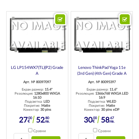
LG LP154WX7(TL)(P2) Grade
Lenovo ThinkPad Yoga 11e
A
(3rd Gen) (4th Gen) Grade A
Арт. № 80097097
Арт. № 80095397
Екран размер:
15.4"
Екран размер:
11.6"
Резолюция:
1280x800 WXGA
Резолюция:
1366x768 WXGA LED
16:10
16:9
Подсветка:
LED
Подсветка:
WLED
Покритие:
Matte
Покритие:
Matte
Конектор:
30 pins
Конектор:
30 pins eDP
00
80
00
67
27
52
30
58
€
лв.
€
лв.
Сравни
Сравни