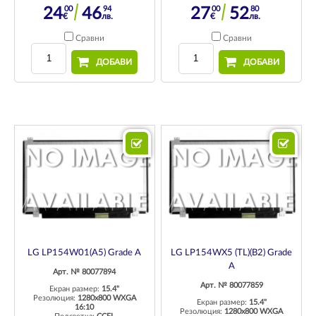
00
94
00
80
24
46
27
52
€
лв.
€
лв.
Сравни
Сравни
ДОБАВИ
ДОБАВИ
LG LP154W01(A5) Grade A
LG LP154WX5 (TL)(B2) Grade
A
Арт. № 80077894
Арт. № 80077859
Екран размер:
15.4"
Резолюция:
1280x800 WXGA
Екран размер:
15.4"
16:10
Резолюция:
1280x800 WXGA