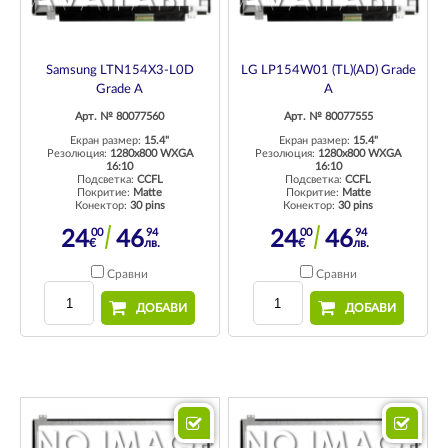
Samsung LTN154X3-L0D
LG LP154W01 (TL)(AD) Grade
Grade A
A
Арт. № 80077560
Арт. № 80077555
Екран размер:
15.4"
Екран размер:
15.4"
Резолюция:
1280x800 WXGA
Резолюция:
1280x800 WXGA
16:10
16:10
Подсветка:
CCFL
Подсветка:
CCFL
Покритие:
Matte
Покритие:
Matte
Конектор:
30 pins
Конектор:
30 pins
00
94
00
94
24
46
24
46
€
лв.
€
лв.
Сравни
Сравни
ДОБАВИ
ДОБАВИ