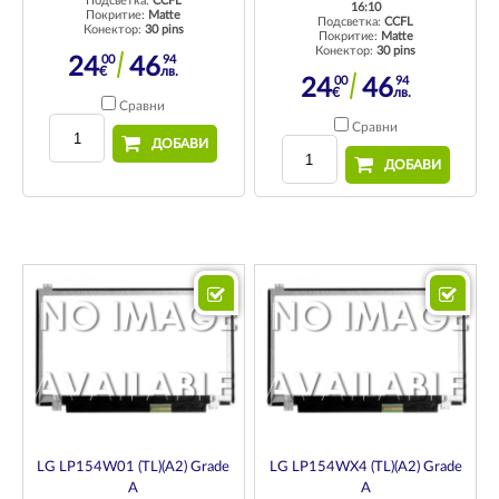
Подсветка:
CCFL
16:10
Покритие:
Matte
Подсветка:
CCFL
Конектор:
30 pins
Покритие:
Matte
Конектор:
30 pins
00
94
24
46
€
лв.
00
94
24
46
€
лв.
Сравни
Сравни
ДОБАВИ
ДОБАВИ
LG LP154W01 (TL)(A2) Grade
LG LP154WX4 (TL)(A2) Grade
A
A