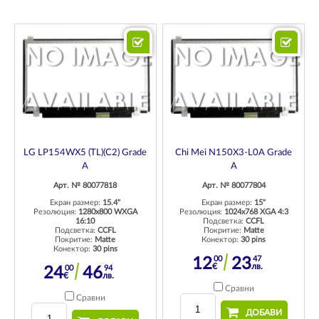
LG LP154WX5 (TL)(C2) Grade
Chi Mei N150X3-L0A Grade
A
A
Арт. № 80077818
Арт. № 80077804
Екран размер:
15.4"
Екран размер:
15"
Резолюция:
1280x800 WXGA
Резолюция:
1024x768 XGA 4:3
16:10
Подсветка:
CCFL
Подсветка:
CCFL
Покритие:
Matte
Покритие:
Matte
Конектор:
30 pins
Конектор:
30 pins
00
47
12
23
€
лв.
00
94
24
46
€
лв.
Сравни
Сравни
ДОБАВИ