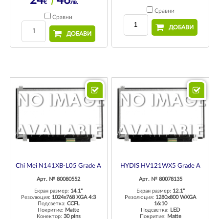
24
46
€
лв.
Сравни
Сравни
ДОБАВИ
ДОБАВИ
Chi Mei N141XB-L05 Grade A
HYDIS HV121WX5 Grade A
Арт. № 80080552
Арт. № 80078135
Екран размер:
14.1"
Екран размер:
12.1"
Резолюция:
1024x768 XGA 4:3
Резолюция:
1280x800 WXGA
Подсветка:
CCFL
16:10
Покритие:
Matte
Подсветка:
LED
Конектор:
30 pins
Покритие:
Matte