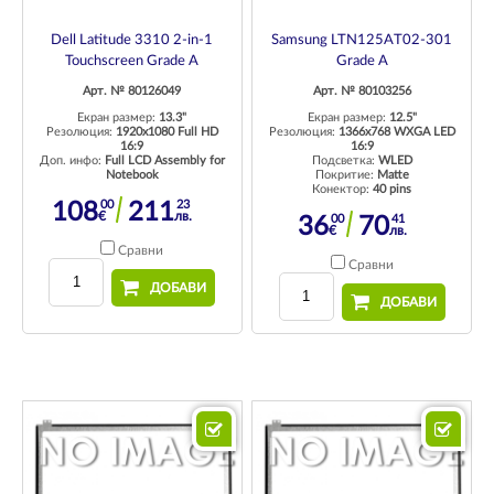
Dell Latitude 3310 2-in-1
Samsung LTN125AT02-301
Touchscreen Grade A
Grade A
Арт. № 80126049
Арт. № 80103256
Екран размер:
13.3"
Екран размер:
12.5"
Резолюция:
1920x1080 Full HD
Резолюция:
1366x768 WXGA LED
16:9
16:9
Доп. инфо:
Full LCD Assembly for
Подсветка:
WLED
Notebook
Покритие:
Matte
Конектор:
40 pins
00
23
108
211
€
лв.
00
41
36
70
€
лв.
Сравни
Сравни
ДОБАВИ
ДОБАВИ