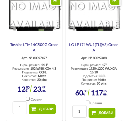
Toshiba LTM14C500G Grade
LG LP171WU1(TL)(A3) Grade
A
A
Арт. № 80097497
Арт. № 80097488
Екран размер:
14.1"
Екран размер:
17"
Резолюция:
1024x768 XGA 4:3
Резолюция:
1920x1200 WUXGA
Подсветка:
CCFL
16:10
Покритие:
Matte
Подсветка:
CCFL
Конектор:
20 pins
Покритие:
Matte
Конектор:
30 pins
00
47
12
23
€
лв.
00
35
60
117
€
лв.
Сравни
Сравни
ДОБАВИ
ДОБАВИ