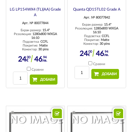
LG LP154WX4 (TL)(AA) Grade
Quanta QD15TL02 Grade A
A
Арт. № 80077842
Арт. № 80077844
Екран размер:
15.4"
Резолюция:
1280x800 WXGA
Екран размер:
15.4"
16:10
Резолюция:
1280x800 WXGA
Подсветка:
CCFL
16:10
Покритие:
Matte
Подсветка:
CCFL
Конектор:
30 pins
Покритие:
Matte
Конектор:
30 pins
00
94
24
46
€
лв.
00
94
24
46
€
лв.
Сравни
Сравни
ДОБАВИ
ДОБАВИ