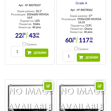
Grade A
Арт. № 80078107
Арт. № 80078062
Екран размер:
10.1"
Резолюция:
1024x600 WSVGA
Екран размер:
17"
16:9
Резолюция:
1920x1200 WUXGA
Подсветка:
LED
16:10
Покритие:
Matte
Подсветка:
CCFL
Конектор:
40 pins
Покритие:
Glossy
Конектор:
30 pins
00
03
22
43
€
лв.
00
35
60
117
€
лв.
Сравни
Сравни
ДОБАВИ
ДОБАВИ