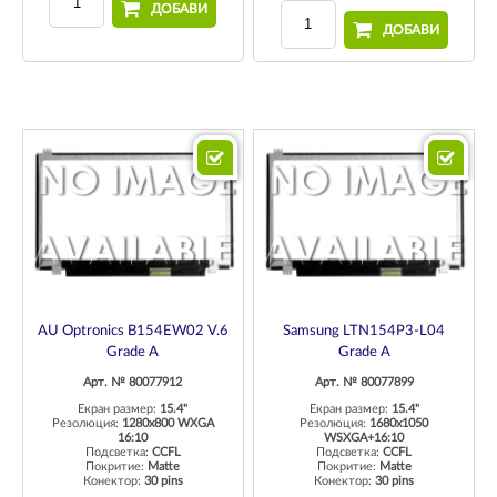
ДОБАВИ
ДОБАВИ
AU Optronics B154EW02 V.6
Samsung LTN154P3-L04
Grade A
Grade A
Арт. № 80077912
Арт. № 80077899
Екран размер:
15.4"
Екран размер:
15.4"
Резолюция:
1280x800 WXGA
Резолюция:
1680x1050
16:10
WSXGA+16:10
Подсветка:
CCFL
Подсветка:
CCFL
Покритие:
Matte
Покритие:
Matte
Конектор:
30 pins
Конектор:
30 pins