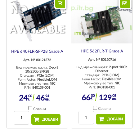
HPE 562FLR-T Grade A
HPE 640FLR-SFP28 Grade A
Арт. № 80120716
Арт. № 80121372
Вид мрежова карта:
2-port 10Gb
Вид мрежова карта:
2-port
Ethernet
10/25Gb SFP28
Стандарт:
PCIe (LOM)
Стандарт:
PCIe (LOM)
Form Factor:
FlexibleLOM
Form Factor:
FlexibleLOM
Мрежово у-во тип:
NIC
Мрежово у-во тип:
NIC
P/N:
840138-001
P/N:
840139-001
00
08
00
94
66
129
24
46
€
лв.
€
лв.
Сравни
Сравни
ДОБАВИ
ДОБАВИ