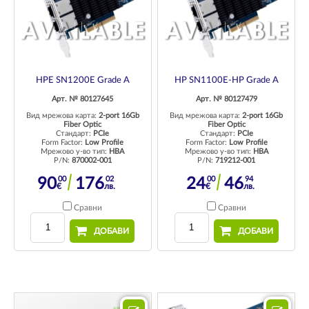
HPE SN1200E Grade A
HP SN1100E-HP Grade A
Арт. № 80127645
Арт. № 80127479
Вид мрежова карта:
2-port 16Gb
Вид мрежова карта:
2-port 16Gb
Fiber Optic
Fiber Optic
Стандарт:
PCIe
Стандарт:
PCIe
Form Factor:
Low Profile
Form Factor:
Low Profile
Мрежово у-во тип:
HBA
Мрежово у-во тип:
HBA
P/N:
870002-001
P/N:
719212-001
00
02
00
94
90
176
24
46
€
лв.
€
лв.
Сравни
Сравни
ДОБАВИ
ДОБАВИ