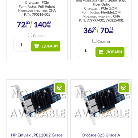
Вид мрежова карта:
2-port 10Gb
Стандарт:
PCIe
Fiber Optic
Form Factor:
Full Height
Стандарт:
PCIe (LOM)
Мрежово у-во тип:
CNA
Form Factor:
FlexibleLOM
P/N:
790316-001
Мрежово у-во тип:
CNA
P/N:
779797-001 790315-001
00
82
72
140
€
лв.
00
41
36
70
€
лв.
Сравни
Сравни
ДОБАВИ
ДОБАВИ
HP Emulex LPE12002 Grade
Brocade 825 Grade A