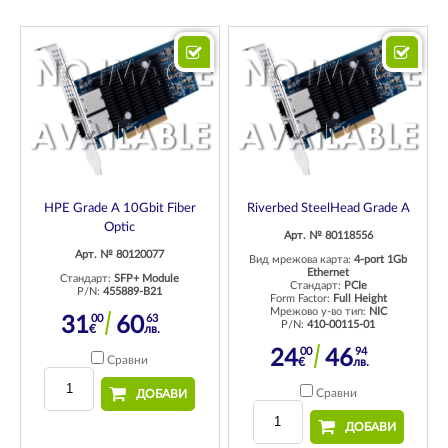
HPE Grade A 10Gbit Fiber
Riverbed SteelHead Grade A
Optic
Арт. № 80118556
Арт. № 80120077
Вид мрежова карта:
4-port 1Gb
Ethernet
Стандарт:
SFP+ Module
Стандарт:
PCIe
P/N:
455889-B21
Form Factor:
Full Height
Мрежово у-во тип:
NIC
00
63
31
60
P/N:
410-00115-01
€
лв.
00
94
24
46
Сравни
€
лв.
Сравни
ДОБАВИ
ДОБАВИ