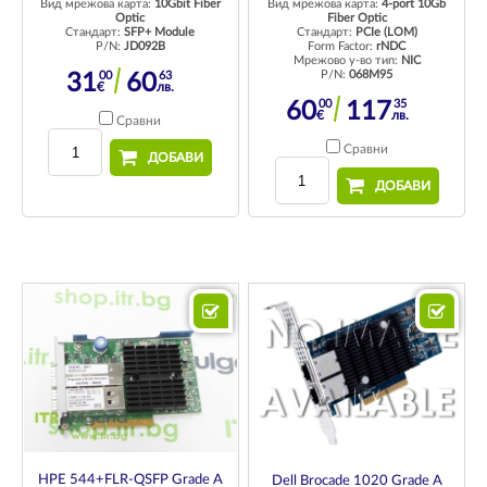
Вид мрежова карта:
10Gbit Fiber
Вид мрежова карта:
4-port 10Gb
Optic
Fiber Optic
Стандарт:
SFP+ Module
Стандарт:
PCIe (LOM)
P/N:
JD092B
Form Factor:
rNDC
Мрежово у-во тип:
NIC
P/N:
068M95
00
63
31
60
€
лв.
00
35
60
117
€
лв.
Сравни
Сравни
ДОБАВИ
ДОБАВИ
HPE 544+FLR-QSFP Grade A
Dell Brocade 1020 Grade A