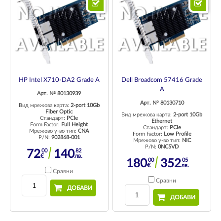
HP Intel X710-DA2 Grade A
Dell Broadcom 57416 Grade
A
Арт. № 80130939
Арт. № 80130710
Вид мрежова карта:
2-port 10Gb
Fiber Optic
Вид мрежова карта:
2-port 10Gb
Стандарт:
PCIe
Ethernet
Form Factor:
Full Height
Стандарт:
PCIe
Мрежово у-во тип:
CNA
Form Factor:
Low Profile
P/N:
902868-001
Мрежово у-во тип:
NIC
P/N:
0NC5VD
00
82
72
140
€
лв.
00
05
180
352
€
лв.
Сравни
Сравни
ДОБАВИ
ДОБАВИ