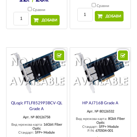
€
лв.
Сравни
Сравни
ДОБАВИ
ДОБАВИ
QLogic FTLF8529P3BCV-QL
HP AJ716B Grade A
Grade A
Арт. № 80126532
Арт. № 80126758
Вид мрежова карта:
8Gbit Fiber
Optic
Вид мрежова карта:
16Gbit Fiber
Стандарт:
SFP+ Module
Optic
P/N:
670504-001
Стандарт:
SFP+ Module