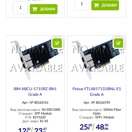
ДОБАВИ
ДОБАВИ
IBM ABCU-5710RZ-BN1
Finisar FTLX8571D3BNL-E5
Grade A
Grade A
Арт. № 80126761
Арт. № 80126759
Вид мрежова карта:
10/100/1000
Вид мрежова карта:
10Gbit Fiber
Стандарт:
SFP Module
Optic
P/N:
81Y1620
Стандарт:
SFP+ Module
Доп. инфо:
RJ-45
00
90
25
48
€
лв.
00
47
12
23