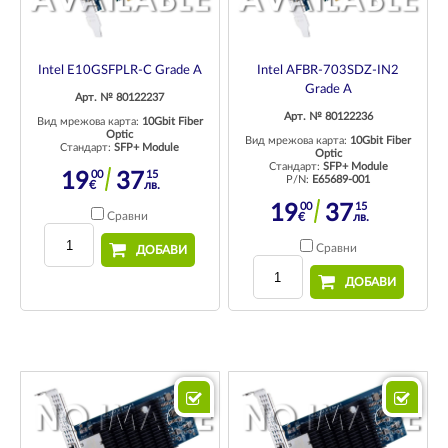
Intel E10GSFPLR-C Grade A
Intel AFBR-703SDZ-IN2
Grade A
Арт. № 80122237
Арт. № 80122236
Вид мрежова карта:
10Gbit Fiber
Optic
Вид мрежова карта:
10Gbit Fiber
Стандарт:
SFP+ Module
Optic
Стандарт:
SFP+ Module
00
15
19
37
P/N:
E65689-001
€
лв.
00
15
19
37
Сравни
€
лв.
Сравни
ДОБАВИ
ДОБАВИ