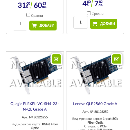
00
82
4
7
00
63
31
60
€
лв.
€
лв.
Сравни
Сравни
ДОБАВИ
ДОБАВИ
QLogic PLRXPL-VC-SH4-23-
Lenovo QLE2560 Grade A
N-QL Grade A
Арт. № 80126252
Арт. № 80126255
Вид мрежова карта:
1-port 8Gb
Fiber Optic
Вид мрежова карта:
8Gbit Fiber
Стандарт:
PCIe
Optic