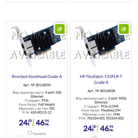
Riverbed SteelHead Grade A
HP FlexFabric 533FLR-T
Grade A
Арт. № 80118554
Арт. № 80118438
Вид мрежова карта:
4-port 1Gb
Ethernet
Вид мрежова карта:
2-port 10Gb
Стандарт:
PCIe
Ethernet
Form Factor:
Full Height
Стандарт:
PCIe (LOM)
Мрежово у-во тип:
NIC
Form Factor:
FlexibleLOM
P/N:
410-00115-11
Мрежово у-во тип:
CNA
P/N:
701534-001 701534-002
00
94
24
46
€
лв.
00
94
24
46
€
лв.
Сравни