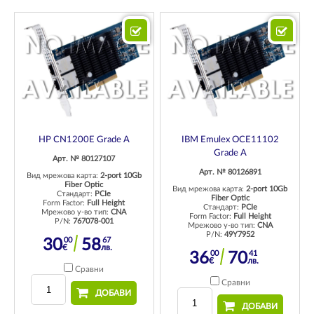
HP CN1200E Grade A
IBM Emulex OCE11102
Grade A
Арт. № 80127107
Арт. № 80126891
Вид мрежова карта:
2-port 10Gb
Fiber Optic
Вид мрежова карта:
2-port 10Gb
Стандарт:
PCIe
Fiber Optic
Form Factor:
Full Height
Стандарт:
PCIe
Мрежово у-во тип:
CNA
Form Factor:
Full Height
P/N:
767078-001
Мрежово у-во тип:
CNA
P/N:
49Y7952
00
67
30
58
€
лв.
00
41
36
70
€
лв.
Сравни
Сравни
ДОБАВИ
ДОБАВИ