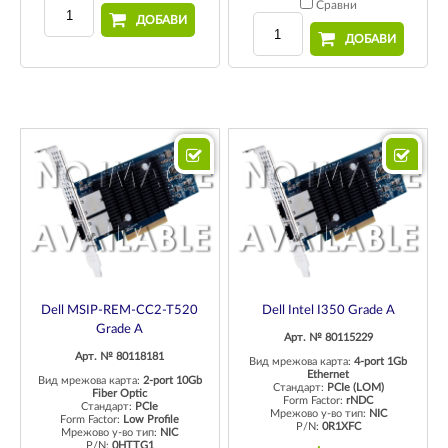
Сравни
ДОБАВИ
ДОБАВИ
Dell MSIP-REM-CC2-T520
Dell Intel I350 Grade A
Grade A
Арт. № 80115229
Арт. № 80118181
Вид мрежова карта:
4-port 1Gb
Ethernet
Вид мрежова карта:
2-port 10Gb
Стандарт:
PCIe (LOM)
Fiber Optic
Form Factor:
rNDC
Стандарт:
PCIe
Мрежово у-во тип:
NIC
Form Factor:
Low Profile
P/N:
0R1XFC
Мрежово у-во тип:
NIC
P/N:
0HTTG1