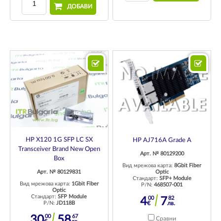
ДОБАВИ
HP X120 1G SFP LC SX
HP AJ716A Grade A
Transceiver Brand New Open
Арт. № 80129200
Box
Вид мрежова карта:
8Gbit Fiber
Optic
Арт. № 80129831
Стандарт:
SFP+ Module
Вид мрежова карта:
1Gbit Fiber
P/N:
468507-001
Optic
Стандарт:
SFP Module
00
82
4
7
€
лв.
P/N:
JD118B
00
67
30
58
Сравни