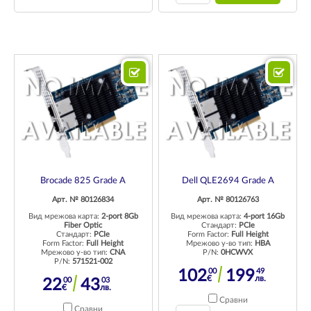
Brocade 825 Grade A
Dell QLE2694 Grade A
Арт. № 80126834
Арт. № 80126763
Вид мрежова карта:
2-port 8Gb
Вид мрежова карта:
4-port 16Gb
Fiber Optic
Стандарт:
PCIe
Стандарт:
PCIe
Form Factor:
Full Height
Form Factor:
Full Height
Мрежово у-во тип:
HBA
Мрежово у-во тип:
CNA
P/N:
0HCWVX
P/N:
571521-002
00
49
102
199
€
лв.
00
03
22
43
€
лв.
Сравни
Сравни