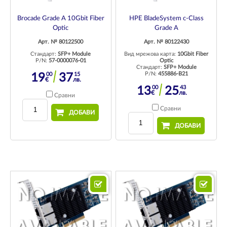
Brocade Grade A 10Gbit Fiber
HPE BladeSystem c-Class
Optic
Grade A
Арт. № 80122500
Арт. № 80122430
Стандарт:
SFP+ Module
Вид мрежова карта:
10Gbit Fiber
P/N:
57-0000076-01
Optic
Стандарт:
SFP+ Module
P/N:
455886-B21
00
15
19
37
€
лв.
00
43
13
25
€
лв.
Сравни
Сравни
ДОБАВИ
ДОБАВИ