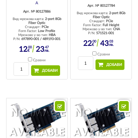
A
Арт. № 80127784
Арт. № 80127886
Вид мрежова карта:
2-port 8Gb
Fiber Optic
Вид мрежова карта:
2-port 8Gb
Стандарт:
PCIe
Fiber Optic
Form Factor:
Full Height
Стандарт:
PCIe
Мрежово у-во тип:
CNA
Form Factor:
Low Profile
P/N:
571521-001
Мрежово у-во тип:
HBA
P/N:
697890-001 / 489193-001
00
03
22
43
€
лв.
00
47
12
23
€
лв.
Сравни
Сравни
ДОБАВИ
ДОБАВИ