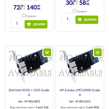
00
67
30
58
€
лв.
00
82
72
140
€
лв.
Сравни
Сравни
ДОБАВИ
ДОБАВИ
Dell Intel X550 + I350 Grade
HP Emulex LPE12000 Grade
A
A
Арт. № 80114872
Арт. № 80112211
Вид мрежова карта:
2-port 1Gb
Вид мрежова карта:
1-port 8Gb