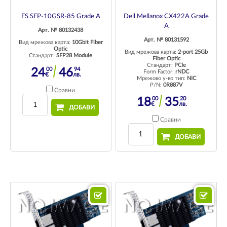
FS SFP-10GSR-85 Grade A
Dell Mellanox CX422A Grade
A
Арт. № 80132438
Арт. № 80131592
Вид мрежова карта:
10Gbit Fiber
Optic
Вид мрежова карта:
2-port 25Gb
Стандарт:
SFP28 Module
Fiber Optic
Стандарт:
PCIe
00
94
24
46
Form Factor:
rNDC
€
лв.
Мрежово у-во тип:
NIC
P/N:
0R887V
Сравни
00
20
18
35
€
лв.
ДОБАВИ
Сравни
ДОБАВИ