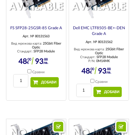
FS SFP28-25GSR-85 Grade A
Dell EMC LTF8505-BE+-DEN
Grade A
Арт. № 80131563
Арт. № 80131562
Вид мрежова карта:
25Gbit Fiber
Optic
Вид мрежова карта:
25Gbit Fiber
Стандарт:
SFP28 Module
Optic
Стандарт:
SFP28 Module
00
88
48
93
P/N:
0M14MK
€
лв.
00
88
48
93
Сравни
€
лв.
Сравни
ДОБАВИ
ДОБАВИ