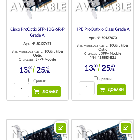
Cisco ProOptix SFP-10G-SR-P
HPE ProOptix c-Class Grade A
Grade A
Арт. № 80127670
Арт. № 80127671
Вид мрежова карта:
10Gbit Fiber
Optic
Вид мрежова карта:
10Gbit Fiber
Стандарт:
SFP+ Module
Optic
P/N:
455883-B21
Стандарт:
SFP+ Module
00
43
13
25
00
43
13
25
€
лв.
€
лв.
Сравни
Сравни
ДОБАВИ
ДОБАВИ