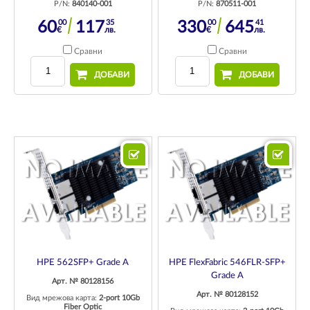
P/N:
840140-001
P/N:
870511-001
00
35
00
41
60
117
330
645
€
лв.
€
лв.
Сравни
Сравни
ДОБАВИ
ДОБАВИ
HPE 562SFP+ Grade A
HPE FlexFabric 546FLR-SFP+
Grade A
Арт. № 80128156
Арт. № 80128152
Вид мрежова карта:
2-port 10Gb
Fiber Optic