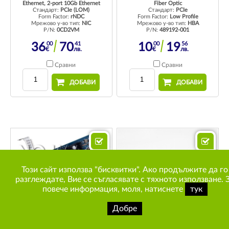
Ethernet, 2-port 10Gb Ethernet
Fiber Optic
Стандарт:
PCIe (LOM)
Стандарт:
PCIe
Form Factor:
rNDC
Form Factor:
Low Profile
Мрежово у-во тип:
NIC
Мрежово у-во тип:
HBA
P/N:
0CD2VM
P/N:
489192-001
00
41
00
56
36
70
10
19
€
лв.
€
лв.
Сравни
Сравни
ДОБАВИ
ДОБАВИ
Този сайт използва "бисквитки". Ако продължите да го
разглеждате, Вие се съгласявате с тяхното използване. 
повече информация, моля, натиснете
тук
Добре
HP FTLF8529P3BNV-HP
HP NC552SFP Grade A