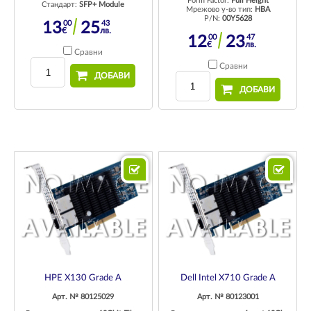
Form Factor:
Full Height
Стандарт:
SFP+ Module
Мрежово у-во тип:
HBA
P/N:
00Y5628
00
43
13
25
€
лв.
00
47
12
23
€
лв.
Сравни
Сравни
ДОБАВИ
ДОБАВИ
HPE X130 Grade A
Dell Intel X710 Grade A
Арт. № 80125029
Арт. № 80123001