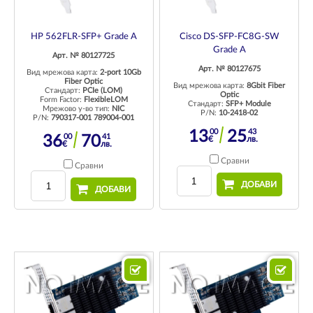
HP 562FLR-SFP+ Grade A
Cisco DS-SFP-FC8G-SW
Grade A
Арт. № 80127725
Арт. № 80127675
Вид мрежова карта:
2-port 10Gb
Fiber Optic
Вид мрежова карта:
8Gbit Fiber
Стандарт:
PCIe (LOM)
Optic
Form Factor:
FlexibleLOM
Стандарт:
SFP+ Module
Мрежово у-во тип:
NIC
P/N:
10-2418-02
P/N:
790317-001 789004-001
00
43
13
25
00
41
36
70
€
лв.
€
лв.
Сравни
Сравни
ДОБАВИ
ДОБАВИ