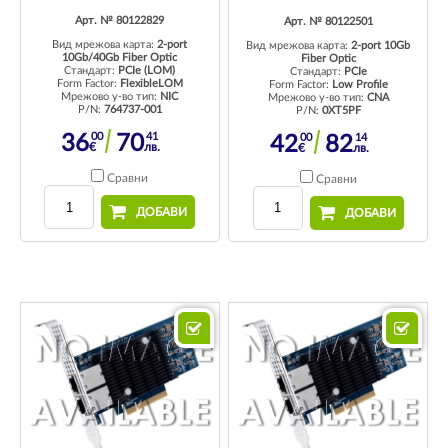
Арт. № 80122829
Арт. № 80122501
Вид мрежова карта:
2-port
Вид мрежова карта:
2-port 10Gb
10Gb/40Gb Fiber Optic
Fiber Optic
Стандарт:
PCIe (LOM)
Стандарт:
PCIe
Form Factor:
FlexibleLOM
Form Factor:
Low Profile
Мрежово у-во тип:
NIC
Мрежово у-во тип:
CNA
P/N:
764737-001
P/N:
0XT5PF
00
41
00
14
36
70
42
82
€
лв.
€
лв.
Сравни
Сравни
ДОБАВИ
ДОБАВИ