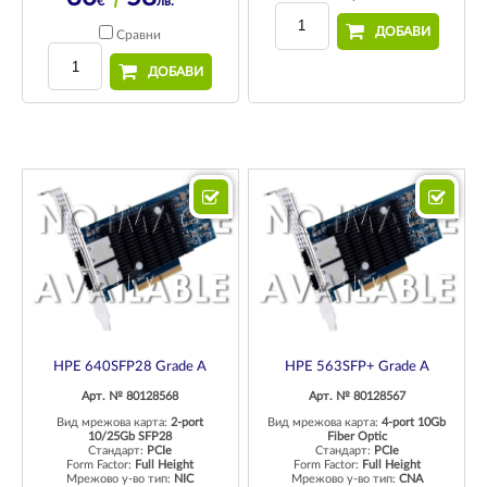
€
лв.
ДОБАВИ
Сравни
ДОБАВИ
HPE 640SFP28 Grade A
HPE 563SFP+ Grade A
Арт. № 80128568
Арт. № 80128567
Вид мрежова карта:
2-port
Вид мрежова карта:
4-port 10Gb
10/25Gb SFP28
Fiber Optic
Стандарт:
PCIe
Стандарт:
PCIe
Form Factor:
Full Height
Form Factor:
Full Height
Мрежово у-во тип:
NIC
Мрежово у-во тип:
CNA