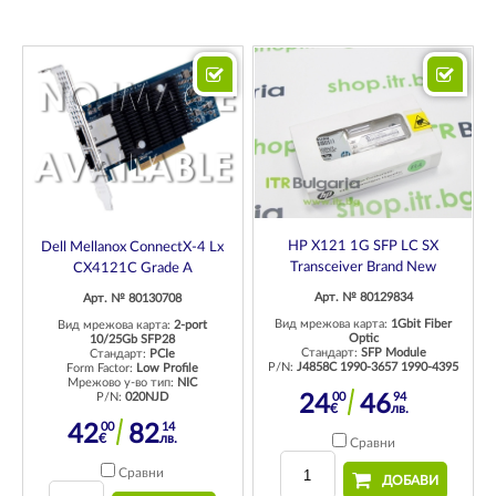
HP X121 1G SFP LC SX
Dell Mellanox ConnectX-4 Lx
Transceiver Brand New
CX4121C Grade A
Арт. № 80129834
Арт. № 80130708
Вид мрежова карта:
1Gbit Fiber
Вид мрежова карта:
2-port
Optic
10/25Gb SFP28
Стандарт:
SFP Module
Стандарт:
PCIe
P/N:
J4858C 1990-3657 1990-4395
Form Factor:
Low Profile
Мрежово у-во тип:
NIC
P/N:
020NJD
00
94
24
46
€
лв.
00
14
42
82
€
лв.
Сравни
Сравни
ДОБАВИ