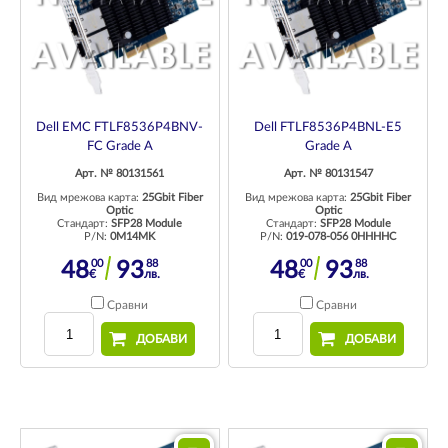
Dell EMC FTLF8536P4BNV-
Dell FTLF8536P4BNL-E5
FC Grade A
Grade A
Арт. № 80131561
Арт. № 80131547
Вид мрежова карта:
25Gbit Fiber
Вид мрежова карта:
25Gbit Fiber
Optic
Optic
Стандарт:
SFP28 Module
Стандарт:
SFP28 Module
P/N:
0M14MK
P/N:
019-078-056 0HHHHC
00
88
00
88
48
93
48
93
€
лв.
€
лв.
Сравни
Сравни
ДОБАВИ
ДОБАВИ