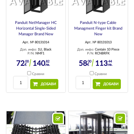
Panduit NetManager HC
Panduit N-type Cable
Horizontal Single-Sided
Managment Finger kit Brand
Manager Brand New
New
Арт. № 80131014
Арт. № 80131013
Доп. инфо:
1U, Black
Доп. инфо:
Contain 10 Piece
P/N:
NMF1
P/N:
RCNBRFK
00
82
00
44
72
140
58
113
€
лв.
€
лв.
Сравни
Сравни
ДОБАВИ
ДОБАВИ