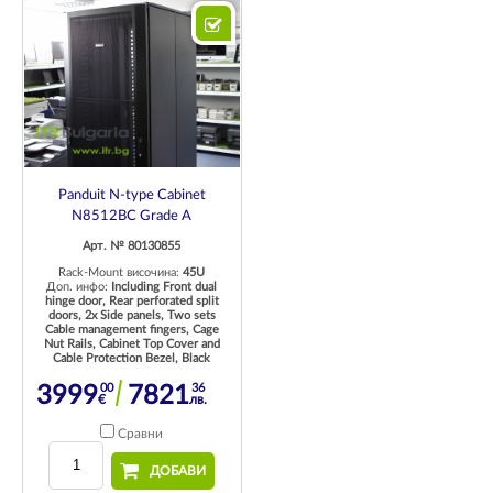
Panduit N-type Cabinet
N8512BC Grade A
Арт. № 80130855
Rack-Mount височина:
45U
Доп. инфо:
Including Front dual
hinge door, Rear perforated split
doors, 2x Side panels, Two sets
Cable management fingers, Cage
Nut Rails, Cabinet Top Cover and
Cable Protection Bezel, Black
00
36
3999
7821
€
лв.
Сравни
ДОБАВИ