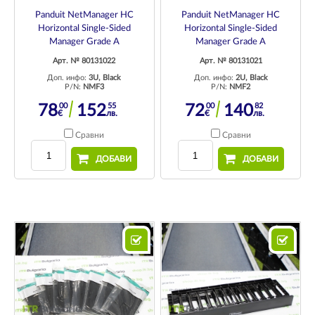
Panduit NetManager HC
Panduit NetManager HC
Horizontal Single-Sided
Horizontal Single-Sided
Manager Grade A
Manager Grade A
Арт. № 80131022
Арт. № 80131021
Доп. инфо:
3U, Black
Доп. инфо:
2U, Black
P/N:
NMF3
P/N:
NMF2
00
55
00
82
78
152
72
140
€
лв.
€
лв.
Сравни
Сравни
ДОБАВИ
ДОБАВИ