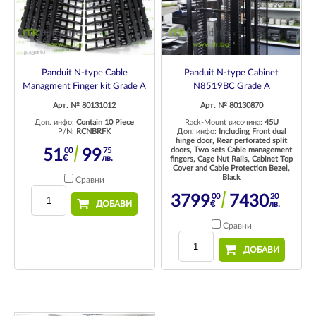
Panduit N-type Cable
Panduit N-type Cabinet
Managment Finger kit Grade A
N8519BC Grade A
Арт. № 80131012
Арт. № 80130870
Доп. инфо:
Contain 10 Piece
Rack-Mount височина:
45U
P/N:
RCNBRFK
Доп. инфо:
Including Front dual
hinge door, Rear perforated split
doors, Two sets Cable management
00
75
51
99
€
лв.
fingers, Cage Nut Rails, Cabinet Top
Cover and Cable Protection Bezel,
Black
Сравни
00
20
3799
7430
ДОБАВИ
€
лв.
Сравни
ДОБАВИ