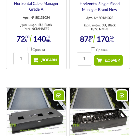
Horizontal Cable Manager
Horizontal Single-Sided
Grade A
Manager Brand New
Арт. № 80131024
Арт. № 80131023
Доп. инфо:
2U, Black
Доп. инфо:
3U, Black
P/N:
NCMHAEF2
P/N:
NMF3
00
82
00
16
72
140
87
170
€
лв.
€
лв.
Сравни
Сравни
ДОБАВИ
ДОБАВИ