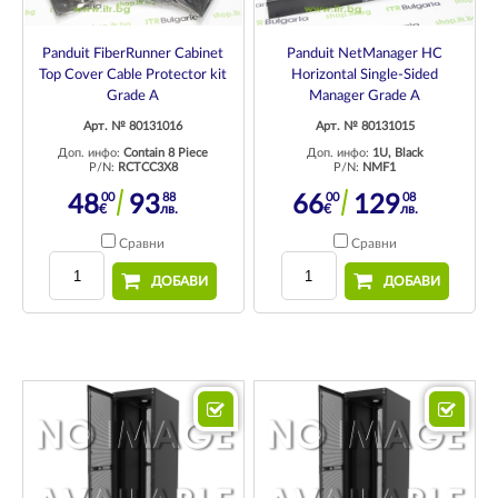
Panduit FiberRunner Cabinet
Panduit NetManager HC
Top Cover Cable Protector kit
Horizontal Single-Sided
Grade A
Manager Grade A
Арт. № 80131016
Арт. № 80131015
Доп. инфо:
Contain 8 Piece
Доп. инфо:
1U, Black
P/N:
RCTCC3X8
P/N:
NMF1
00
88
00
08
48
93
66
129
€
лв.
€
лв.
Сравни
Сравни
ДОБАВИ
ДОБАВИ