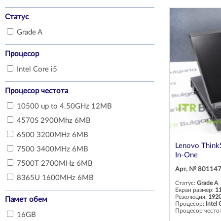
Статус
Grade A
Процесор
Intel Core i5
Процесор честота
10500 up to 4.50GHz 12MB
4570S 2900Mhz 6MB
6500 3200MHz 6MB
Lenovo Think
7500 3400MHz 6MB
In-One
7500T 2700MHz 6MB
Арт. № 80114
8365U 1600MHz 6MB
Статус:
Grade A
Екран размер:
11
Резолюция:
1920
Памет обем
Процесор:
Intel 
Процесор често
16GB