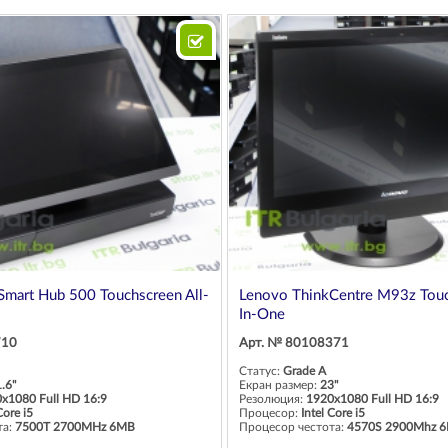
Smart Hub 500 Touchscreen All-
Lenovo ThinkCentre M93z Touc
In-One
710
Арт. № 80108371
Статус:
Grade A
.6"
Екран размер:
23"
x1080 Full HD 16:9
Резолюция:
1920x1080 Full HD 16:9
Core i5
Процесор:
Intel Core i5
та:
7500T 2700MHz 6MB
Процесор честота:
4570S 2900Mhz 