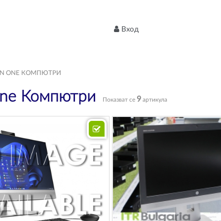
Вход
 IN ONE КОМПЮТРИ
 One Компютри
9
Показват се
артикула