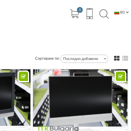
0
BG
EN
Сортиране по:
Последно добавени