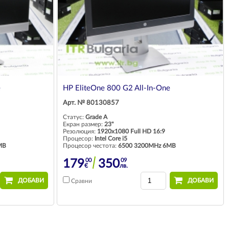
e
HP EliteOne 800 G2 All-In-One
Арт. № 80130857
Статус:
Grade A
Екран размер:
23"
Резолюция:
1920x1080 Full HD 16:9
Процесор:
Intel Core i5
MB
Процесор честота:
6500 3200MHz 6MB
00
09
179
350
€
лв.
ДОБАВИ
ДОБАВИ
Сравни