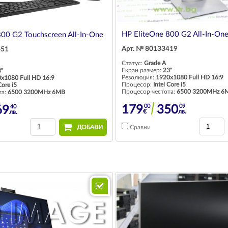
HP EliteOne 800 G2 All-In-On
800 G2 Touchscreen All-In-One
Арт. № 80133419
451
Статус:
Grade A
Екран размер:
23"
"
Резолюция:
1920x1080 Full HD 16:9
x1080 Full HD 16:9
Процесор:
Intel Core i5
Core i5
Процесор честота:
6500 3200MHz 6
та:
6500 3200MHz 6MB
00
09
40
179
350
69
€
лв.
лв.
ДОБАВИ
Сравни