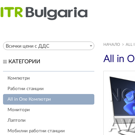
НАЧАЛО
ALL
Всички цени с ДДС
All in
КАТЕГОРИИ
Компютри
Работни станции
All in One Компютри
Монитори
Лаптопи
Мобилни работни станции