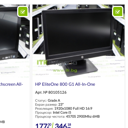
hscreen All-
HP EliteOne 800 G1 All-In-One
Арт. № 80105126
Статус:
Grade A
Екран размер:
23"
Резолюция:
1920x1080 Full HD 16:9
Процесор:
Intel Core i5
Процесор честота:
4570S 2900Mhz 6MB
6MB
00
18
177
346
€
лв.