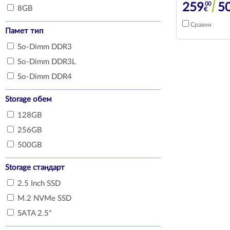
00
259
5
8GB
€
Сравни
Памет тип
So-Dimm DDR3
So-Dimm DDR3L
So-Dimm DDR4
Storage обем
128GB
256GB
500GB
Storage стандарт
2.5 Inch SSD
M.2 NVMe SSD
SATA 2.5"