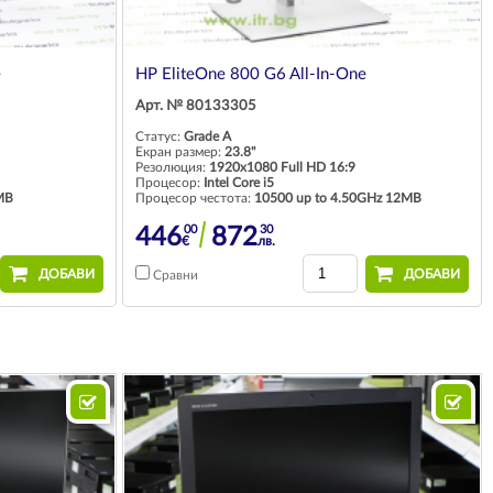
e
HP EliteOne 800 G6 All-In-One
Арт. № 80133305
Статус:
Grade A
Екран размер:
23.8"
Резолюция:
1920x1080 Full HD 16:9
Процесор:
Intel Core i5
MB
Процесор честота:
10500 up to 4.50GHz 12MB
00
30
446
872
€
лв.
ДОБАВИ
ДОБАВИ
Сравни