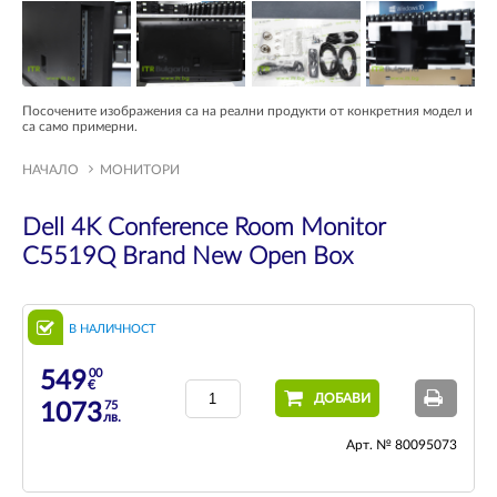
Посочените изображения са на реални продукти от конкретния модел и
са само примерни.
НАЧАЛО
МОНИТОРИ
Dell 4K Conference Room Monitor
C5519Q Brand New Open Box
В НАЛИЧНОСТ
00
549
€
ДОБАВИ
75
1073
лв.
Арт. № 80095073