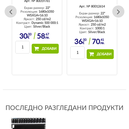
Арт. № 80019761
Арт. № 80012614
Екран размер:
22"
Резолюция:
1680x1050
Екран размер:
22"
WSXGA+16:10
ll
Резолюция:
1680x1050
Яркост:
250 cd/m2
WSXGA+16:10
Контраст:
Dynamic 500 000:1
Яркост:
250 cd/m2
Цвят:
Silver/Black
Контраст:
1000:1
Цвят:
Silver/Black
00
67
30
58
€
лв.
00
41
36
70
€
лв.
ДОБАВИ
И
ДОБАВИ
ПОСЛЕДНО РАЗГЛЕДАНИ ПРОДУКТИ