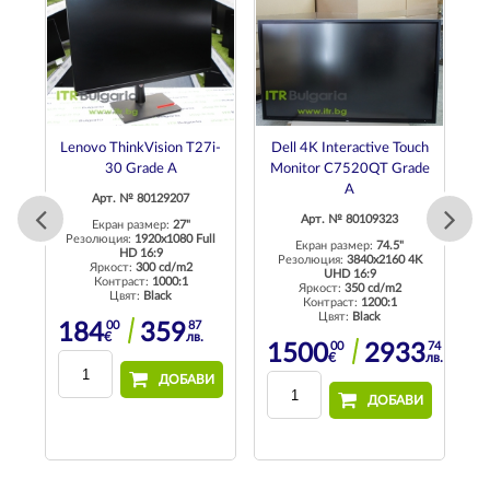
Lenovo ThinkVision T27i-
Dell 4K Interactive Touch
30 Grade A
Monitor C7520QT Grade
A
Арт. № 80129207
Арт. № 80109323
Екран размер:
27"
ll
Резолюция:
1920x1080 Full
Екран размер:
74.5"
HD 16:9
Резолюция:
3840x2160 4K
Яркост:
300 cd/m2
UHD 16:9
Контраст:
1000:1
Яркост:
350 cd/m2
Цвят:
Black
Контраст:
1200:1
Цвят:
Black
00
87
184
359
€
лв.
00
74
1500
2933
€
лв.
И
ДОБАВИ
ДОБАВИ