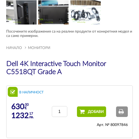
Посочените изображения са на реални продукти от конкретния модел и
са само примерни.
НАЧАЛО
МОНИТОРИ
Dell 4K Interactive Touch Monitor
C5518QT Grade A
В НАЛИЧНОСТ
00
630
€
ДОБАВИ
17
1232
лв.
Арт. № 80097846