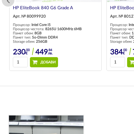
HP EliteBook 840 G6 Grade A
HP EliteBo
Арт. № 80099920
Арт. № 801
Процесор:
Intel Core i5
Процесор:
Int
Процесор честота:
8265U 1600MHz 6MB
Процесор чес
Памет обем:
8GB
Памет обем:
1
Памет тип:
So-Dimm DDR4
Памет тип:
DD
Storage обем:
256GB
Storage обем:
00
84
00
230
449
384
€
лв.
€
ДОБАВИ