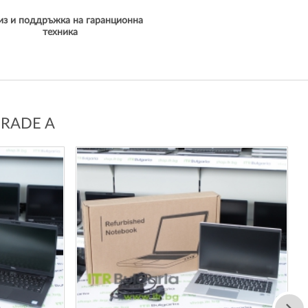
из и поддръжка на гаранционна
техника
GRADE A