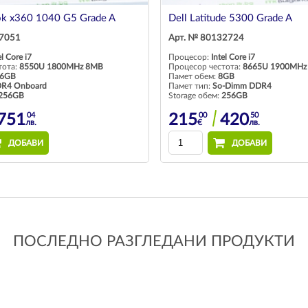
ok x360 1040 G5 Grade A
Dell Latitude 5300 Grade A
27051
Арт. № 80132724
el Core i7
Процесор:
Intel Core i7
тота:
8550U 1800MHz 8MB
Процесор честота:
8665U 1900MHz
6GB
Памет обем:
8GB
R4 Onboard
Памет тип:
So-Dimm DDR4
256GB
Storage обем:
256GB
04
00
50
751
215
420
лв.
€
лв.
ДОБАВИ
ДОБАВИ
ПОСЛЕДНО РАЗГЛЕДАНИ ПРОДУКТИ