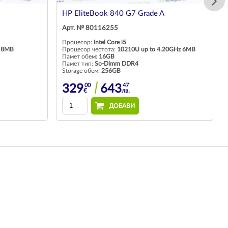
HP EliteBook 840 G7 Grade A
Арт. № 80116255
Процесор:
Intel Core i5
 8MB
Процесор честота:
10210U up to 4.20GHz 6MB
Памет обем:
16GB
Памет тип:
So-Dimm DDR4
Storage обем:
256GB
00
47
329
643
€
лв.
ДОБАВИ