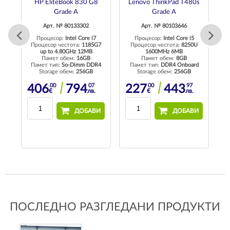
de
HP EliteBook 830 G8
Lenovo ThinkPad T480s
Grade A
Grade A
Арт. № 80133302
Арт. № 80103646
Процесор:
Intel Core i7
Процесор:
Intel Core i5
U
Процесор честота:
1185G7
Процесор честота:
8250U
up to 4.80GHz 12MB
1600MHz 6MB
Памет обем:
16GB
Памет обем:
8GB
4
Памет тип:
So-Dimm DDR4
Памет тип:
DDR4 Onboard
П
Storage обем:
256GB
Storage обем:
256GB
00
07
00
97
406
794
227
443
€
лв.
€
лв.
И
ДОБАВИ
ДОБАВИ
ПОСЛЕДНО РАЗГЛЕДАНИ ПРОДУКТИ