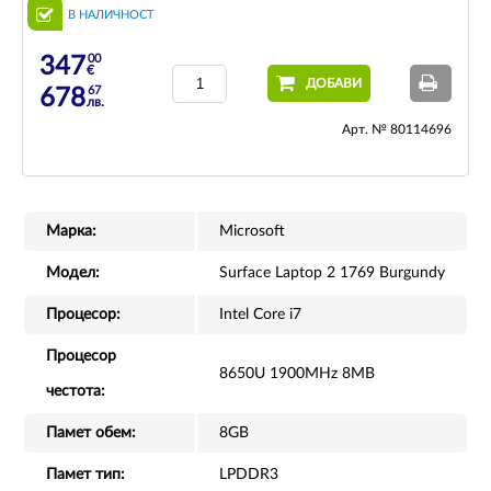
В НАЛИЧНОСТ
00
347
€
ДОБАВИ
67
678
лв.
Арт. № 80114696
Марка:
Microsoft
Модел:
Surface Laptop 2 1769 Burgundy
Процесор:
Intel Core i7
Процесор
8650U 1900MHz 8MB
честота:
Памет обем:
8GB
Памет тип:
LPDDR3