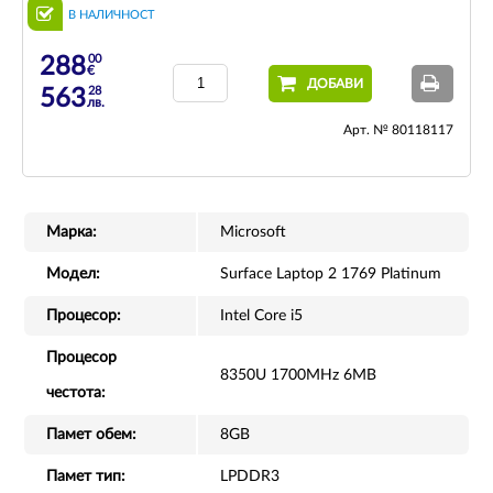
В НАЛИЧНОСТ
00
288
€
ДОБАВИ
28
563
лв.
Арт. № 80118117
Марка:
Microsoft
Модел:
Surface Laptop 2 1769 Platinum
Процесор:
Intel Core i5
Процесор
8350U 1700MHz 6MB
честота:
Памет обем:
8GB
Памет тип:
LPDDR3