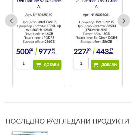
G1
Dell Latitude 5340 Grade
Dell Latitude 7490 Grade
H
A
A
Арт. № 80125180
Арт. № 80098061
Процесор:
Intel Core i5
Процесор:
Intel Core i5
Процесор честота:
1335U up
Процесор честота:
8350U
0
to 4.60GHz 12MB
1700MHz 6MB
Памет обем:
16GB
Памет обем:
8GB
Памет тип:
LPDDR5
Памет тип:
So-Dimm DDR4
rd
Storage обем:
256GB
Storage обем:
256GB
00
91
00
97
500
977
227
443
€
лв.
€
лв.
ДОБАВИ
ДОБАВИ
И
ПОСЛЕДНО РАЗГЛЕДАНИ ПРОДУКТИ