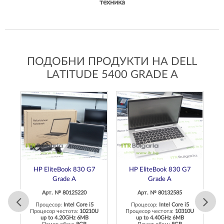
техника
ПОДОБНИ ПРОДУКТИ НА DELL
LATITUDE 5400 GRADE A
G9
HP EliteBook 830 G7
HP EliteBook 830 G7
Grade A
Grade A
Арт. № 80125220
Арт. № 80132585
Процесор:
Intel Core i5
Процесор:
Intel Core i5
Процесор честота:
10210U
Процесор честота:
10310U
0
up to 4.20GHz 6MB
up to 4.40GHz 6MB