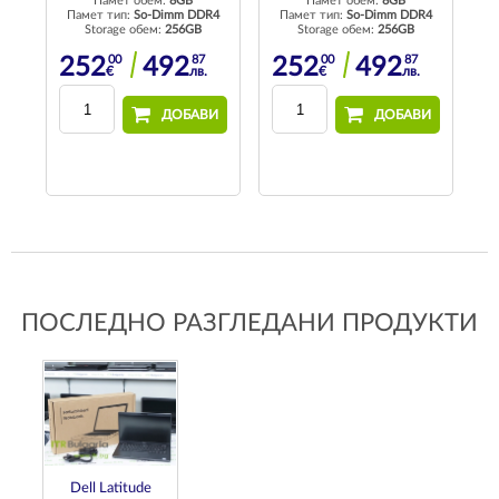
Памет обем:
8GB
Памет обем:
8GB
Памет тип:
So-Dimm DDR4
Памет тип:
So-Dimm DDR4
П
d
Storage обем:
256GB
Storage обем:
256GB
00
87
00
87
252
492
252
492
€
лв.
€
лв.
ДОБАВИ
ДОБАВИ
И
ПОСЛЕДНО РАЗГЛЕДАНИ ПРОДУКТИ
Dell Latitude