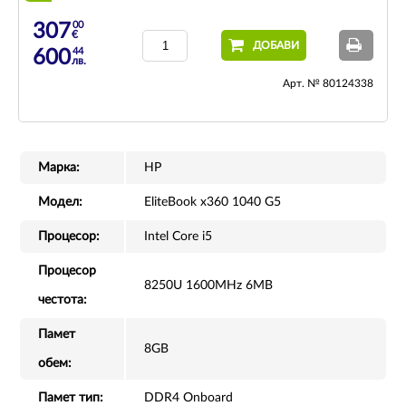
00
307
€
ДОБАВИ
44
600
лв.
Арт. № 80124338
Марка:
HP
Модел:
EliteBook x360 1040 G5
Процесор:
Intel Core i5
Процесор
8250U 1600MHz 6MB
честота:
Памет
8GB
обем:
Памет тип:
DDR4 Onboard