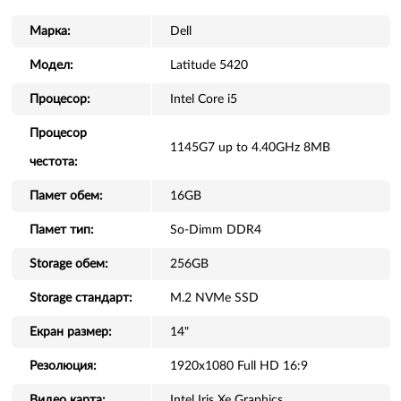
Марка:
Dell
Модел:
Latitude 5420
Процесор:
Intel Core i5
Процесор
1145G7 up to 4.40GHz 8MB
честота:
Памет обем:
16GB
Памет тип:
So-Dimm DDR4
Storage обем:
256GB
Storage стандарт:
M.2 NVMe SSD
Екран размер:
14"
Резолюция:
1920x1080 Full HD 16:9
Видео карта:
Intel Iris Xe Graphics