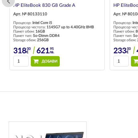
HP EliteBook 830 G8 Grade A
HP EliteBo
Арт. № 80133110
Арт. № 801
Процесор:
Intel Core i5
Процесор:
Int
Процесор честота:
1145G7 up to 4.40GHz 8MB
Процесор чес
Памет обем:
16GB
Памет обем:
8
Памет тип:
So-Dimm DDR4
Памет тип:
So
Storage обем:
256GB
Storage обем:
00
95
00
318
621
233
€
лв.
€
ДОБАВИ