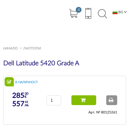
0
BG
EN
НАЧАЛО
ЛАПТОПИ
Dell Latitude 5420 Grade A
В НАЛИЧНОСТ
00
285
€
41
557
лв.
Арт. № 80125261