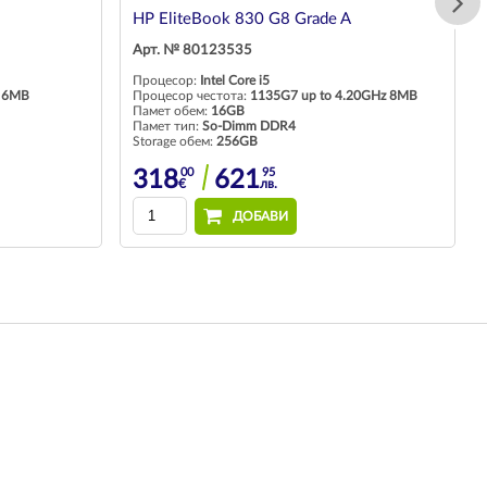
HP EliteBook 830 G8 Grade A
Арт. № 80123535
Процесор:
Intel Core i5
 6MB
Процесор честота:
1135G7 up to 4.20GHz 8MB
Памет обем:
16GB
Памет тип:
So-Dimm DDR4
Storage обем:
256GB
00
95
318
621
€
лв.
ДОБАВИ