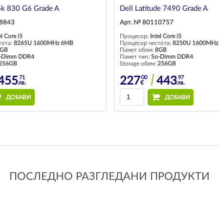
ok 830 G6 Grade A
Dell Latitude 7490 Grade A
08843
Арт. № 80110757
el Core i5
Процесор:
Intel Core i5
тота:
8265U 1600MHz 6MB
Процесор честота:
8250U 1600MHz
GB
Памет обем:
8GB
-Dimm DDR4
Памет тип:
So-Dimm DDR4
256GB
Storage обем:
256GB
71
00
97
455
227
443
лв.
€
лв.
ДОБАВИ
ДОБАВИ
ПОСЛЕДНО РАЗГЛЕДАНИ ПРОДУКТИ