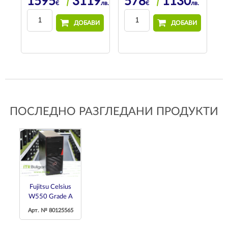
4
1595
3119
578
1130
лв.
€
лв.
€
лв.
И
ДОБАВИ
ДОБАВИ
ПОСЛЕДНО РАЗГЛЕДАНИ ПРОДУКТИ
Fujitsu Celsius
W550 Grade A
Арт. № 80125565