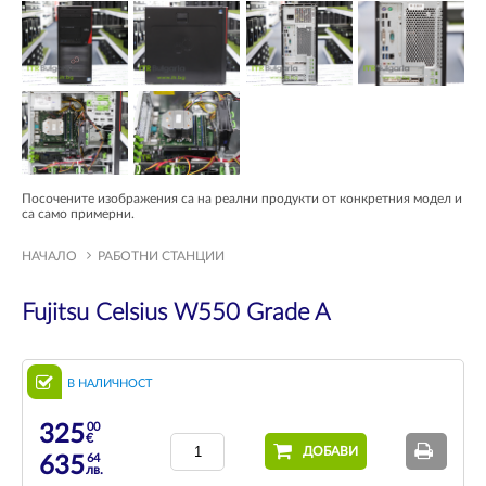
Посочените изображения са на реални продукти от конкретния модел и
са само примерни.
НАЧАЛО
РАБОТНИ СТАНЦИИ
Fujitsu Celsius W550 Grade A
В НАЛИЧНОСТ
00
325
€
ДОБАВИ
64
635
лв.