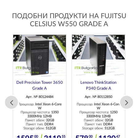
ПОДОБНИ ПРОДУКТИ НА FUJITSU
CELSIUS W550 GRADE A
4
Dell Precision Tower 3650
Lenovo ThinkStation
Grade A
P340 Grade A
Арт. № 80124484
Арт. № 80112850
re
Процесор:
Intel Xeon 6-Core
Процесор:
Intel Xeon 6-Core
W
W
П
Процесор честота:
1350
Процесор честота:
1250
3300MHz 12MB
3300MHz 12MB
Памет обем:
32GB
Памет обем:
32GB
4
Памет тип:
DDR4
Памет тип:
DDR4
Storage обем:
512GB
Storage обем:
512GB
06
00
55
00
47