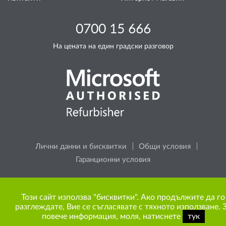
0700 15 666
На цената на един градски разговор
Лични данни и бисквитки
Общи условия
Гаранционни условия
Моля, помислете за околната среда, преди да
Този сайт използва "бисквитки". Ако продължите да го
разпечатате каквото и да е съдържание от сайта.
разглеждате, Вие се съгласявате с тяхното използване. 
повече информация, моля, натиснете
тук