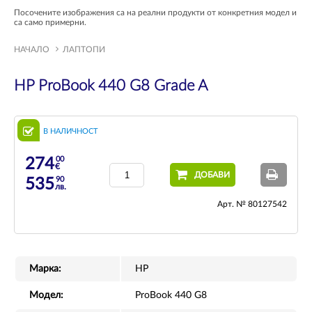
Посочените изображения са на реални продукти от конкретния модел и
са само примерни.
НАЧАЛО
ЛАПТОПИ
HP ProBook 440 G8 Grade A
В НАЛИЧНОСТ
00
274
€
ДОБАВИ
90
535
лв.
Арт. № 80127542
Марка:
HP
Модел:
ProBook 440 G8