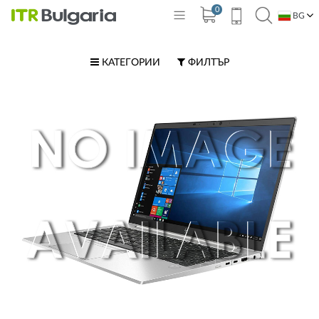
0
BG
EN
КАТЕГОРИИ
ФИЛТЪР