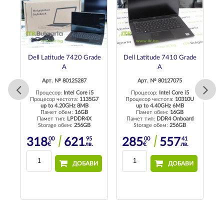
Dell Latitude 7420 Grade
Dell Latitude 7410 Grade
A
A
Арт. № 80125287
Арт. № 80127075
Процесор:
Intel Core i5
Процесор:
Intel Core i5
П
U
Процесор честота:
1135G7
Процесор честота:
10310U
up to 4.20GHz 8MB
up to 4.40GHz 6MB
Памет обем:
16GB
Памет обем:
16GB
4
Памет тип:
LPDDR4X
Памет тип:
DDR4 Onboard
Storage обем:
256GB
Storage обем:
256GB
00
95
00
41
318
621
285
557
€
лв.
€
лв.
И
ДОБАВИ
ДОБАВИ