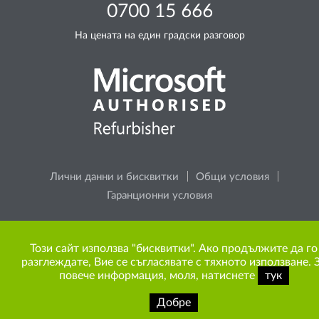
0700 15 666
На цената на един градски разговор
Лични данни и бисквитки
Общи условия
Гаранционни условия
Моля, помислете за околната среда, преди да
Този сайт използва "бисквитки". Ако продължите да го
разпечатате каквото и да е съдържание от сайта.
разглеждате, Вие се съгласявате с тяхното използване. 
повече информация, моля, натиснете
тук
Добре
Copyright © 2009-2026 ITR Bulgaria. Всички права запазени.