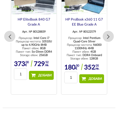
HP EliteBook 840 G7
HP ProBook x360 11 G7
Grade A
EE Blue Grade A
Арт. № 80128839
Арт. № 80122579
Процесор:
Intel Core i7
Процесор:
Intel Pentium
4
Процесор честота:
10510U
Quad-Core Silver
П
up to 4.90GHz 8MB
Процесор честота:
N6000
Памет обем:
8GB
1100MHz 4MB
4
Памет тип:
So-Dimm DDR4
Памет обем:
4GB
П
Storage обем:
256GB
Памет тип:
DDR4 Onboard
Storage обем:
128GB
00
52
373
729
€
лв.
00
05
180
352
€
лв.
И
ДОБАВИ
ДОБАВИ