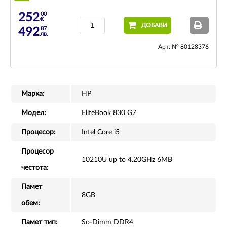
00
252
€
ДОБАВИ
87
492
лв.
Арт. № 80128376
Марка:
HP
Модел:
EliteBook 830 G7
Процесор:
Intel Core i5
Процесор
10210U up to 4.20GHz 6MB
честота:
Памет
8GB
обем:
Памет тип:
So-Dimm DDR4