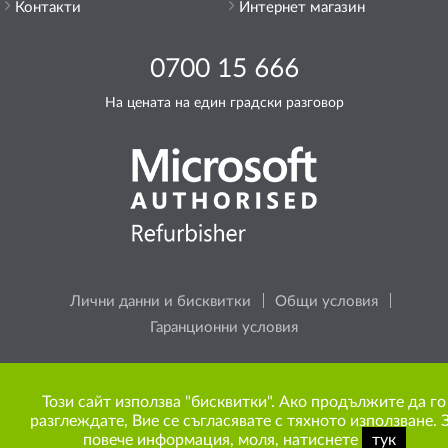
Контакти
Интернет магазин
0700 15 666
На цената на един градски разговор
Лични данни и бисквитки
Общи условия
Гаранционни условия
Моля, помислете за околната среда, преди да
Този сайт използва "бисквитки". Ако продължите да го
разпечатате каквото и да е съдържание от сайта.
разглеждате, Вие се съгласявате с тяхното използване. 
повече информация, моля, натиснете
тук