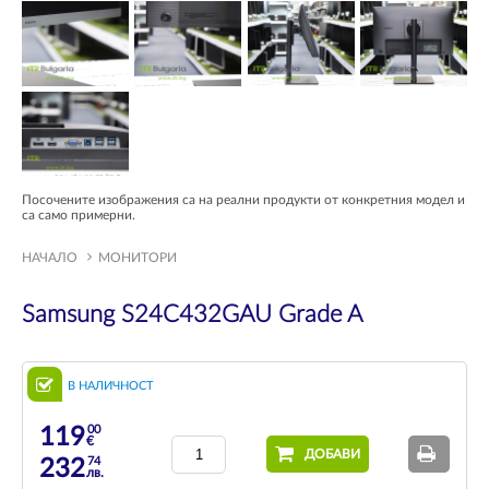
Посочените изображения са на реални продукти от конкретния модел и
са само примерни.
НАЧАЛО
МОНИТОРИ
Samsung S24C432GAU Grade A
В НАЛИЧНОСТ
00
119
€
ДОБАВИ
74
232
лв.