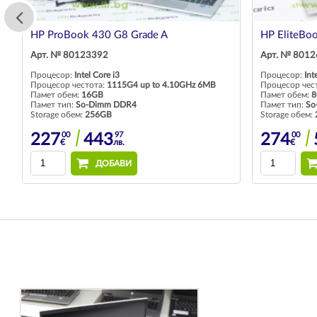
HP ProBook 430 G8 Grade A
HP EliteBo
Арт. № 80123392
Арт. № 801
Процесор:
Intel Core i3
Процесор:
Int
Процесор честота:
1115G4 up to 4.10GHz 6MB
Процесор чес
Памет обем:
16GB
Памет обем:
8
Памет тип:
So-Dimm DDR4
Памет тип:
So
Storage обем:
256GB
Storage обем:
00
97
00
227
443
274
€
лв.
€
ДОБАВИ