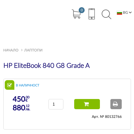
0
BG
EN
НАЧАЛО
ЛАПТОПИ
HP EliteBook 840 G8 Grade A
В НАЛИЧНОСТ
00
450
€
12
880
лв.
Арт. № 80132766