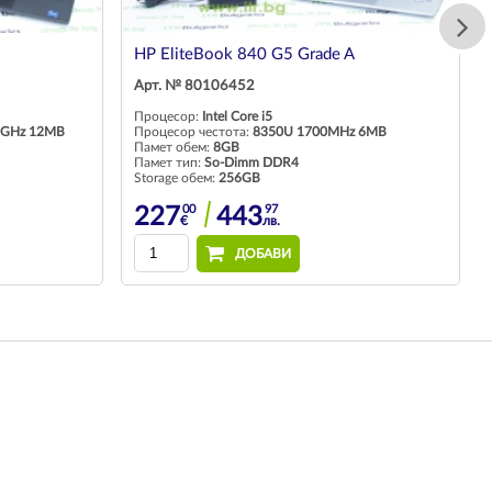
HP EliteBook 840 G5 Grade A
Арт. № 80106452
Процесор:
Intel Core i5
40GHz 12MB
Процесор честота:
8350U 1700MHz 6MB
Памет обем:
8GB
Памет тип:
So-Dimm DDR4
Storage обем:
256GB
00
97
227
443
€
лв.
ДОБАВИ