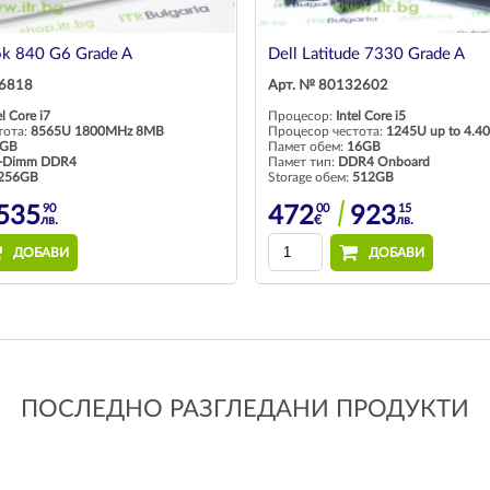
ok 840 G6 Grade A
Dell Latitude 7330 Grade A
26818
Арт. № 80132602
el Core i7
Процесор:
Intel Core i5
тота:
8565U 1800MHz 8MB
Процесор честота:
1245U up to 4.
GB
Памет обем:
16GB
-Dimm DDR4
Памет тип:
DDR4 Onboard
256GB
Storage обем:
512GB
90
00
15
535
472
923
лв.
€
лв.
ДОБАВИ
ДОБАВИ
ПОСЛЕДНО РАЗГЛЕДАНИ ПРОДУКТИ