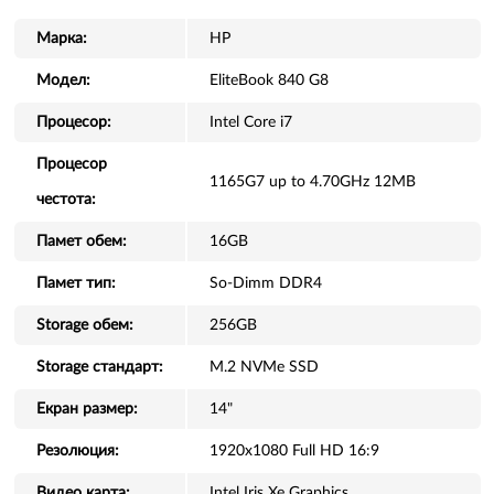
Марка:
HP
Модел:
EliteBook 840 G8
Процесор:
Intel Core i7
Процесор
1165G7 up to 4.70GHz 12MB
честота:
Памет обем:
16GB
Памет тип:
So-Dimm DDR4
Storage обем:
256GB
Storage стандарт:
M.2 NVMe SSD
Екран размер:
14"
Резолюция:
1920x1080 Full HD 16:9
Видео карта:
Intel Iris Xe Graphics