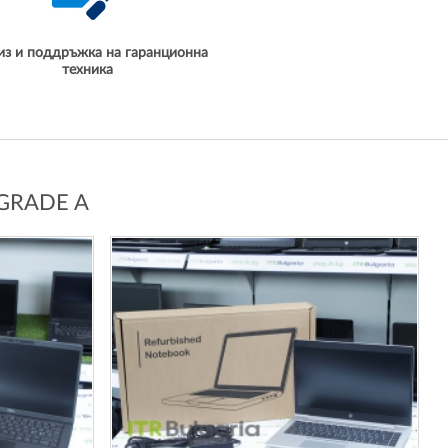
из и поддръжка на гаранционна
техника
GRADE A